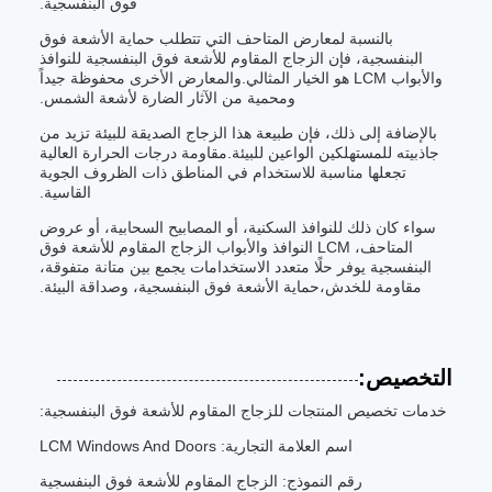
فوق البنفسجية.
بالنسبة لمعارض المتاحف التي تتطلب حماية الأشعة فوق
البنفسجية، فإن الزجاج المقاوم للأشعة فوق البنفسجية للنوافذ
والأبواب LCM هو الخيار المثالي.والمعارض الأخرى محفوظة جيداً
ومحمية من الآثار الضارة لأشعة الشمس.
بالإضافة إلى ذلك، فإن طبيعة هذا الزجاج الصديقة للبيئة تزيد من
جاذبيته للمستهلكين الواعين للبيئة.مقاومة درجات الحرارة العالية
تجعلها مناسبة للاستخدام في المناطق ذات الظروف الجوية
القاسية.
سواء كان ذلك للنوافذ السكنية، أو المصابيح السحابية، أو عروض
المتاحف، LCM النوافذ والأبواب الزجاج المقاوم للأشعة فوق
البنفسجية يوفر حلًا متعدد الاستخدامات يجمع بين متانة متفوقة،
مقاومة للخدش،حماية الأشعة فوق البنفسجية، وصداقة البيئة.
التخصيص:
خدمات تخصيص المنتجات للزجاج المقاوم للأشعة فوق البنفسجية:
اسم العلامة التجارية: LCM Windows And Doors
رقم النموذج: الزجاج المقاوم للأشعة فوق البنفسجية