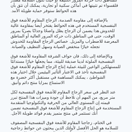
للمناطق ذات حركة المرور الكثيفة أو حيث تكون السلامة مصدر
قلقسواء تم تثبيتها في أماكن سكنية أو تجارية، يمكنك أن تثق بأن
هذه الحوائط ستوفر حماية طويلة الأمد.
بالإضافة إلى مقاومة الصدمة، الزجاج المقاوم للأشعة فوق
البنفسجية المستخدم في هذه الحوائط يفتخر أيضا بمقاومة عالية
للخدوش.هذا يضمن أن الزجاج يظل واضحًا وجذابًا بصريًا بمرور
الوقت، حتى في المناطق ذات حركة المرور العالية أو المناطق
المعرضة للاضطراب والمزيل. خصائص الزجاج المقاومة للخدوش
تجعله خيارًا منخفض الصيانة وسهل التنظيف والصيانة.
وبالإضافة إلى ذلك، فان حواف الشرفة المقاومة للأشعة فوق
البنفسجية الملوثة لدينا صديقة للبيئة، مما يجعلها خيارًا مستدامًا
للمستهلكين الواعين للبيئة.عملية إنتاج الزجاج المقاوم للأشعة فوق
البنفسجية تأخذ في الاعتبار التأثير البيئيمن خلال اختيار هذه
الشواطئ ، يمكنك المساهمة في مستقبل أكثر خضرة مع
الاستمتاع بمزايا منتج دائم وأنيق.
عند النظر في سعر الزجاج المقاوم للأشعة فوق البنفسجية لكل
متر مربع، من المهم أن نلاحظ أن جودة وميزات هذا المنتج تبرر
قيمته.إن المستوى العالي من الحرفية والتكنولوجيا المتقدمة
المستخدمة في إنتاج الزجاج المقاوم للأشعة فوق البنفسجية تضمن
أنك تستثمر في منتج متميز يقدم فوائد طويلة الأجل.
في الختام، زجاجنا المقاوم للأشعة فوق البنفسجية المصفوف
للسلامة هو الحل الأفضل لأولئك الذين يبحثون عن حوائط زجاجية