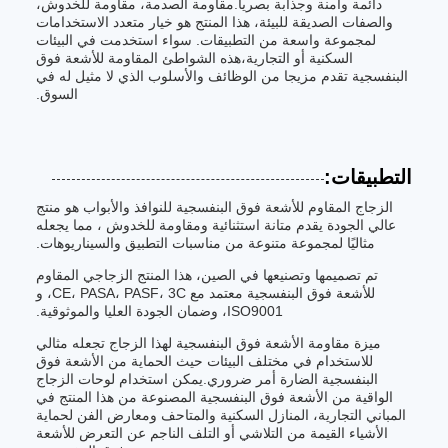
دائمة وآمنة وجذابة بصرياً.مقاومة الصدمة، مقاومة للخدوش،
والصفات الصديقة للبيئة، هذا المنتج هو خيار متعدد الاستخدامات
لمجموعة واسعة من التطبيقات. سواء استخدمت في البيئات
السكنية أو التجارية،هذه الشواطئ المقاومة للأشعة فوق
البنفسجية تقدم مزيجا من الوظائف والأسلوب الذي لا مثيل له في
السوق.
التطبيقات:
الزجاج المقاوم للأشعة فوق البنفسجية للنوافذ والأبواب هو منتج
عالي الجودة يقدم متانة استثنائية ومقاومة للخدوش ، مما يجعله
مثاليًا لمجموعة متنوعة من مناسبات التطبيق والسيناريوهات.
تم تصميمها وتصنيعها في الصين، هذا المنتج الزجاجي المقاوم
للأشعة فوق البنفسجية معتمد مع CE، PASA، PASF، 3C، و
ISO9001، وضمان الجودة العليا والموثوقية.
ميزة مقاومة الأشعة فوق البنفسجية لهذا الزجاج تجعله مثالي
للاستخدام في مختلف البيئات حيث الحماية من الأشعة فوق
البنفسجية الضارة أمر ضروري.يمكن استخدام لوحات الزجاج
الواقية من الأشعة فوق البنفسجية المصنوعة من هذا المنتج في
المباني التجارية، المنازل السكنية والمتاحف ومعارض الفن لحماية
الأشياء القيمة من التلاشي أو التلف الناجم عن التعرض للأشعة