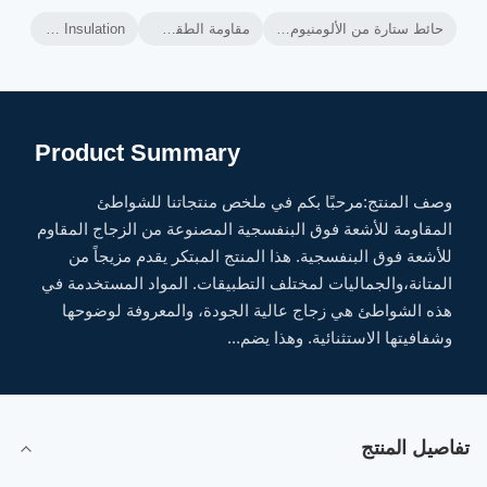
حائط ستارة من الألومنيوم,إطار الحائط من الألومنيوم,العزل الحراري للجدران الستارة المهبلة
مقاومة الطقس الزجاج المقاوم للأشعة فوق البنفسجية
Ventilated Curtain Wall Thermal Insulation
Product Summary
وصف المنتج:مرحبًا بكم في ملخص منتجاتنا للشواطئ
المقاومة للأشعة فوق البنفسجية المصنوعة من الزجاج المقاوم
للأشعة فوق البنفسجية. هذا المنتج المبتكر يقدم مزيجاً من
المتانة،والجماليات لمختلف التطبيقات. المواد المستخدمة في
هذه الشواطئ هي زجاج عالية الجودة، والمعروفة لوضوحها
وشفافيتها الاستثنائية. وهذا يضم...
تفاصيل المنتج