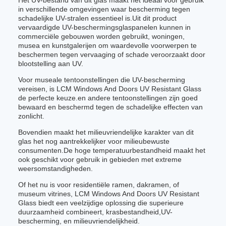
Het UV-bestand van dit glas maakt het ideaal voor gebruik
in verschillende omgevingen waar bescherming tegen
schadelijke UV-stralen essentieel is.Uit dit product
vervaardigde UV-beschermingsglaspanelen kunnen in
commerciële gebouwen worden gebruikt, woningen,
musea en kunstgalerijen om waardevolle voorwerpen te
beschermen tegen vervaaging of schade veroorzaakt door
blootstelling aan UV.
Voor museale tentoonstellingen die UV-bescherming
vereisen, is LCM Windows And Doors UV Resistant Glass
de perfecte keuze.en andere tentoonstellingen zijn goed
bewaard en beschermd tegen de schadelijke effecten van
zonlicht.
Bovendien maakt het milieuvriendelijke karakter van dit
glas het nog aantrekkelijker voor milieubewuste
consumenten.De hoge temperatuurbestandheid maakt het
ook geschikt voor gebruik in gebieden met extreme
weersomstandigheden.
Of het nu is voor residentiële ramen, dakramen, of
museum vitrines, LCM Windows And Doors UV Resistant
Glass biedt een veelzijdige oplossing die superieure
duurzaamheid combineert, krasbestandheid,UV-
bescherming, en milieuvriendelijkheid.