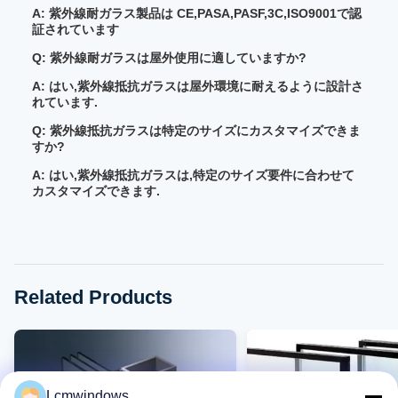
A: 紫外線耐ガラス製品は CE,PASA,PASF,3C,ISO9001で認
証されています
Q: 紫外線耐ガラスは屋外使用に適していますか?
A: はい,紫外線抵抗ガラスは屋外環境に耐えるように設計さ
れています.
Q: 紫外線抵抗ガラスは特定のサイズにカスタマイズできま
すか?
A: はい,紫外線抵抗ガラスは,特定のサイズ要件に合わせて
カスタマイズできます.
Related Products
Lcmwindows