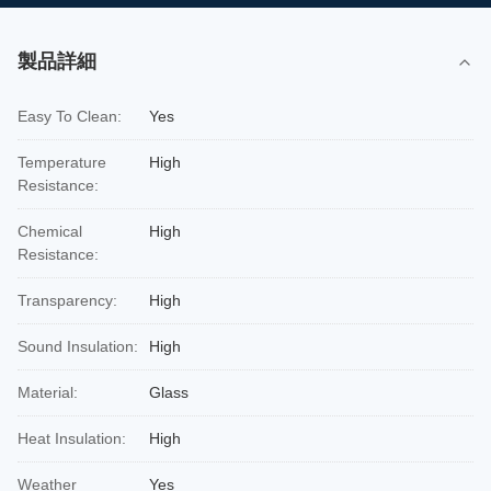
製品詳細
Easy To Clean:
Yes
Temperature
High
Resistance:
Chemical
High
Resistance:
Transparency:
High
Sound Insulation:
High
Material:
Glass
Heat Insulation:
High
Weather
Yes