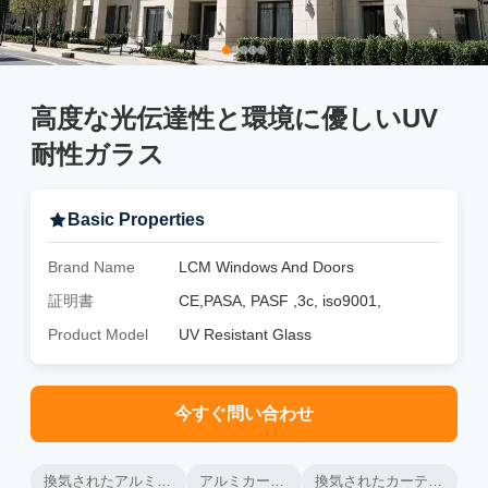
高度な光伝達性と環境に優しいUV
耐性ガラス
Basic Properties
Brand Name
LCM Windows And Doors
証明書
CE,PASA, PASF ,3c, iso9001,
Product Model
UV Resistant Glass
今すぐ問い合わせ
換気されたアルミカーテン壁
アルミカーテン壁枠
換気されたカーテン壁熱隔熱