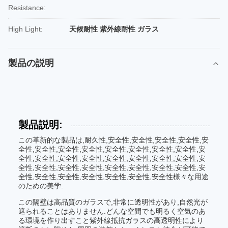
Resistance:
High Light:
天候耐性 紫外線耐性 ガラス
製品の説明
製品説明:
この革新的な製品は,耐久性,安全性,安全性,安全性,安全性,安
全性,安全性,安全性,安全性,安全性,安全性,安全性,安全性,安
全性,安全性,安全性,安全性,安全性,安全性,安全性,安全性,安
全性,安全性,安全性,安全性,安全性,安全性,安全性,安全性,安
全性,安全性,安全性,安全性,安全性,安全性,安全性様々な用途
のための美学.
この隔壁は高品質のガラスで,非常に透明性があり,自然光が
遮られることはありません.どんな空間でも明るく空気のあ
る環境を作り出すこと紫外線抵抗ガラスの高透明性により