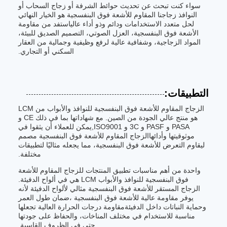
سواء كنت تبحث عن تحديث حوائط الشرفة أو زجاج السحاب أو
النوافذ زجاجنا المقاوم للأشعة فوق البنفسجية هو الخيار النهائي
لحل متعدد الاستخدامات ودائم وذو أداء عالياستفد من مقاومة
الأشعة فوق البنفسجية، العزل الصوتي، التصميم الصديق للبيئة،
المواد الزجاجية، وشفافية عالية لرفع وظيفية وجمالية من العقار
السكني أو التجاري.
التطبيقات:
الزجاج المقاوم للأشعة فوق البنفسجية للنوافذ والأبواب من LCM
هو منتج عالي الجودة من الصين. مع شهاداتها بما في ذلك CE و
PASA و PASF و 3C و ISO9001,يمكن للعملاء أن يثقوا في
موثوقيتها وأدائهاالزجاج المقاوم للأشعة فوق البنفسجية مصمم
ليقاوم التعرض للأشعة فوق البنفسجية، مما يجعله مثاليًا لتطبيقات
مختلفة.
واحدة من أهم مناسبات تطبيق المنتجات للزجاج المقاوم للأشعة
فوق البنفسجية للنوافذ والأبواب LCM هي في ألواح الدفيئة.
الزجاج المستقر للأشعة فوق البنفسجية مثالي لألواح الدفيئة لأنه
يوفر مقاومة عالية للأشعة فوق البنفسجية ،ضمان طول العمر
وحماية النباتات داخل الدفيئةمقاومة درجات الحرارة العالية تجعلها
مناسبة للاستخدام في مختلف المناخات، والحفاظ على جودتها
حتى في الظروف القاسية.