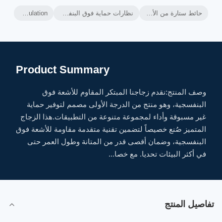
حائط ستارة من الألومنيوم,إطار الحائط من الألومنيوم,العزل الحراري للجدران الستارة المهبلة
نظارات حماية فوق البنفسجية,زجاج مقاوم للأشعة فوق البنفسجية,زجاج مقاوم للأشعة فوق البنفسجية عالية الانتقال للضوء
Ventilated Curtain Wall Thermal Insulation
Product Summary
وصف المنتج:نقدم زجاجنا المبتكر المقاوم للأشعة فوق
البنفسجية، وهو منتج من الدرجة الأولى مصمم لتوفير حماية
غير مسبوقة وأداء لمجموعة متنوعة من التطبيقات.هذا الزجاج
المتميز صُنع خصيصاً لتضمين تقنية متقدمة مقاومة للأشعة فوق
البنفسجية، وضمان أقصى قدر من المتانة وطول العمر حتى
في أكثر البيئات تحديا. مع خصا...
تفاصيل المنتج