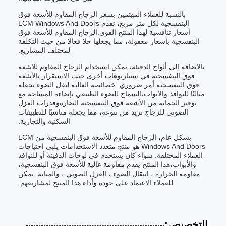
بالنسبة للعملاء المهتمين بسعر الزجاج المقاوم للأشعة فوق
البنفسجية لكل متر مربع، تقدم LCM Windows And Doors
أسعار تنافسية لهذا المنتج القوي.الزجاج المقاوم للأشعة فوق
البنفسجية بأسعار معقولة، مما يجعلها حلا فعالا من حيث التكلفة
لمختلف المشاريع.
بالإضافة إلى ألواح الدفيئة، يمكن استخدام الزجاج المقاوم للأشعة
فوق البنفسجية في سيناريوهات أخرى حيث الاستقرار بالأشعة
فوق البنفسجية أمر ضروري. خصائصه العالية لنقل الضوء تجعله
مثاليًا للنوافذ والأبواب،السماح للضوء الطبيعي بإضاءة المساحة مع
توفير الحماية من الأشعة فوق البنفسجية الضارةوقدرات العزل
الصوتي للزجاج تزيد من تنوعه، مما يجعله مناسبًا للتطبيقات
السكنية والتجارية.
بشكل عام، الزجاج المقاوم للأشعة فوق البنفسجية من LCM
Windows And Doors هو منتج متعدد الاستخدامات يلبي احتياجات
العملاء المختلفة. سواء كان يستخدم في لوحات الدفيئة أو للنوافذ
والأبواب،هذا المنتج يقدم مقاومة عالية للأشعة فوق البنفسجية،
مقاومة الحرارة ، انتقال الضوء ، العزل الصوتي ، والمتانة. يمكن
للعملاء الاعتماد على جودة وأداء هذا المنتج لمشاريعهم.
التخصيص: