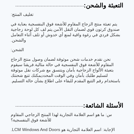
التعبئة والشحن:
تغليف المنتج:
يتم تعبئة منتج الزجاج المقاوم للأشعة فوق البنفسجية بعناية في
صندوق كرتون قوي لضمان النقل الآمن.يتم لف كل لوحة زجاجية
بشكل فردي في رغوة واقية لمنع أي خدوش أو تلف أثناء التعامل
والشحن.
الشحن:
نحن نقدم خدمات شحن موثوقة لضمان وصول منتج الزجاج
المقاوم للأشعة فوق البنفسجية في حالة مثالية.فريقنا سيقوم
بتعبئة الألواح الزجاجية بأمان ويتنسق مع شركات نقل موثوقة
لتسليم طلبك بأمان وفي الوقت المحدديمكنك تتبع شحنتك
باستخدام رقم التتبع المقدم للبقاء على اطلاع بشأن حالة التسليم.
الأسئلة الشائعة:
س: ما هو اسم العلامة التجارية لهذا المنتج الزجاجي المقاوم
للأشعة فوق البنفسجية؟
الإجابة: اسم العلامة التجارية هو LCM Windows And Doors.