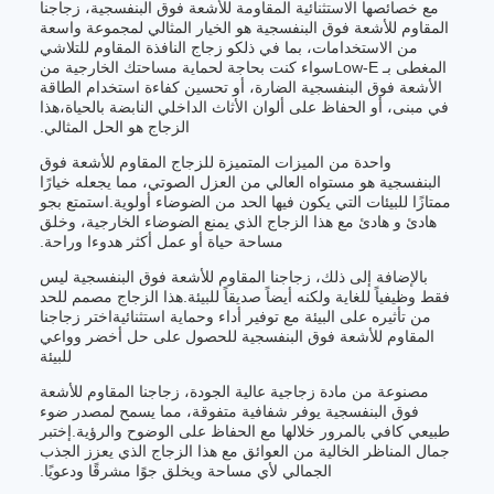
مع خصائصها الاستثنائية المقاومة للأشعة فوق البنفسجية، زجاجنا
المقاوم للأشعة فوق البنفسجية هو الخيار المثالي لمجموعة واسعة
من الاستخدامات، بما في ذلكو زجاج النافذة المقاوم للتلاشي
المغطى بـ Low-Eسواء كنت بحاجة لحماية مساحتك الخارجية من
الأشعة فوق البنفسجية الضارة، أو تحسين كفاءة استخدام الطاقة
في مبنى، أو الحفاظ على ألوان الأثاث الداخلي النابضة بالحياة،هذا
الزجاج هو الحل المثالي.
واحدة من الميزات المتميزة للزجاج المقاوم للأشعة فوق
البنفسجية هو مستواه العالي من العزل الصوتي، مما يجعله خيارًا
ممتازًا للبيئات التي يكون فيها الحد من الضوضاء أولوية.استمتع بجو
هادئ و هادئ مع هذا الزجاج الذي يمنع الضوضاء الخارجية، وخلق
مساحة حياة أو عمل أكثر هدوءا وراحة.
بالإضافة إلى ذلك، زجاجنا المقاوم للأشعة فوق البنفسجية ليس
فقط وظيفياً للغاية ولكنه أيضاً صديقاً للبيئة.هذا الزجاج مصمم للحد
من تأثيره على البيئة مع توفير أداء وحماية استثنائيةاختر زجاجنا
المقاوم للأشعة فوق البنفسجية للحصول على حل أخضر وواعي
للبيئة
مصنوعة من مادة زجاجية عالية الجودة، زجاجنا المقاوم للأشعة
فوق البنفسجية يوفر شفافية متفوقة، مما يسمح لمصدر ضوء
طبيعي كافي بالمرور خلالها مع الحفاظ على الوضوح والرؤية.إختبر
جمال المناظر الخالية من العوائق مع هذا الزجاج الذي يعزز الجذب
الجمالي لأي مساحة ويخلق جوًا مشرقًا ودعويًا.