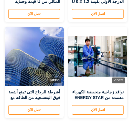
الدرجة الأولى بقيمة U 0.2-1.2
المثالي من U-قيمة وحماية
W/m2K لمباني المكاتب
فوق البنفسجية
اتصل الآن
اتصل الآن
VIDEO
VIDEO
نوافذ زجاجية منخفضة الكهرباء
أشرطة الزجاج التي تمنع أشعة
معتمدة من ENERGY STAR
فوق البنفسجية من الطاقة مع
الخيار الذكي لخفض فواتير
صيانة سهلة وعزل الصوت 30-
الطاقة وتخفيض تكاليف
40 DB
اتصل الآن
اتصل الآن
الصيانة