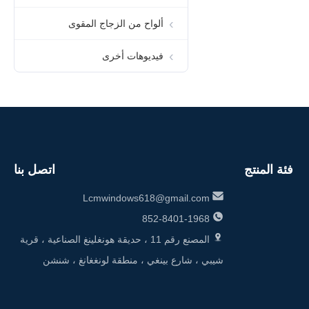
ألواح من الزجاج المقوى
فيديوهات أخرى
00:34
الزجاج المشدّد
فئة المنتج
اتصل بنا
Lcmwindows618@gmail.com
852-8401-1968
00:33
المصنع رقم 11 ، حديقة هونغلينغ الصناعية ، قرية
نافذة زجاجية معلقة أسفل
شيبي ، شارع بينغي ، منطقة لونغغانغ ، شنشن
مضادة للحريق نافذة ألومنيوم
ثابتة تجارية