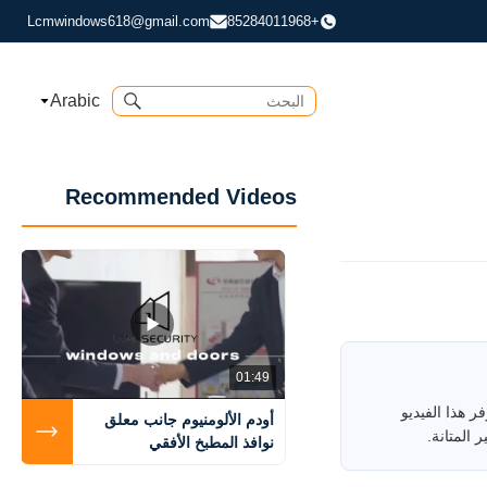
Lcmwindows618@gmail.com
+85284011968
Arabic
Recommended Videos
01:49
 يوضح مسارات العمل الشائعة ونصائح لاستكشاف الأخطاء وإصلاحها للزجاج الملون المطلي من الخلف GP-017. يوفر هذا الفيديو
أودم الألومنيوم جانب معلق
نوافذ المطبخ الأفقي