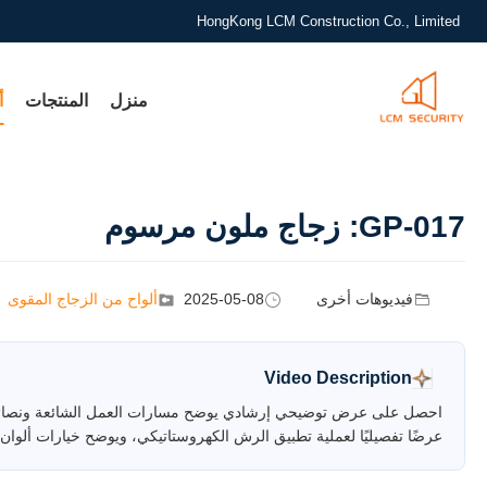
HongKong LCM Construction Co., Limited
منزل
المنتجات
أ
GP-017: زجاج ملون مرسوم
فيديوهات أخرى
2025-05-08
ألواح من الزجاج المقوى
Video Description
عرضًا تفصيليًا لعملية تطبيق الرش الكهروستاتيكي، ويوضح خيارات ألوان RAL الشاملة، ويشرح إجراءات مراقبة الجودة التي تضمن اتساق الدفعة ومعايير المتانة