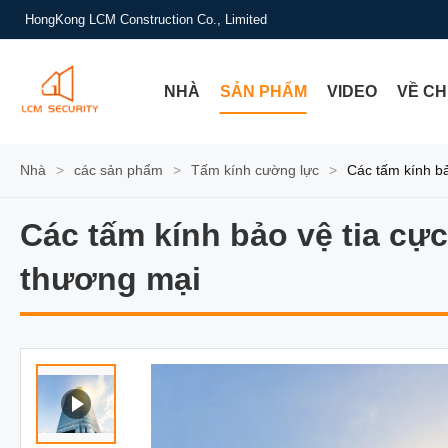
HongKong LCM Construction Co., Limited
NHÀ
SẢN PHẨM
VIDEO
VỀ CH
Nhà
>
các sản phẩm
>
Tấm kính cường lực
>
Các tấm kính bả
Các tấm kính bảo vệ tia cự
Các tấm kính bảo vệ tia cự
thương mại