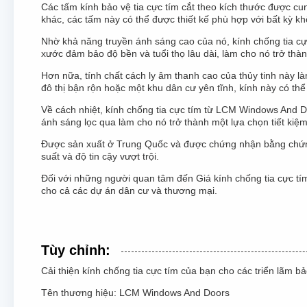
Các tấm kính bảo vệ tia cực tím cắt theo kích thước được cu
khác, các tấm này có thể được thiết kế phù hợp với bất kỳ 
Nhờ khả năng truyền ánh sáng cao của nó, kính chống tia cự
xước đảm bảo độ bền và tuổi thọ lâu dài, làm cho nó trở thà
Hơn nữa, tính chất cách ly âm thanh cao của thủy tinh này là
đô thị bận rộn hoặc một khu dân cư yên tĩnh, kính này có thể
Về cách nhiệt, kính chống tia cực tím từ LCM Windows And Do
ánh sáng lọc qua làm cho nó trở thành một lựa chọn tiết kiệ
Được sản xuất ở Trung Quốc và được chứng nhận bằng chứng
suất và độ tin cậy vượt trội.
Đối với những người quan tâm đến Giá kính chống tia cực t
cho cả các dự án dân cư và thương mại.
Tùy chỉnh:
Cải thiện kính chống tia cực tím của bạn cho các triển lãm b
Tên thương hiệu: LCM Windows And Doors