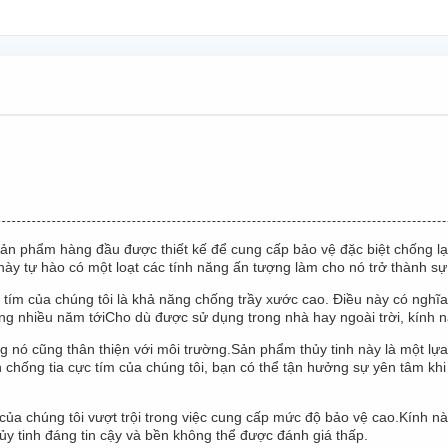
 sản phẩm hàng đầu được thiết kế để cung cấp bảo vệ đặc biệt chống lại
h này tự hào có một loạt các tính năng ấn tượng làm cho nó trở thành 
tím của chúng tôi là khả năng chống trầy xước cao. Điều này có nghĩa
g nhiều năm tớiCho dù được sử dụng trong nhà hay ngoài trời, kính nà
g nó cũng thân thiện với môi trường.Sản phẩm thủy tinh này là một lựa
chống tia cực tím của chúng tôi, bạn có thể tận hưởng sự yên tâm kh
của chúng tôi vượt trội trong việc cung cấp mức độ bảo vệ cao.Kính nà
y tinh đáng tin cậy và bền không thể được đánh giá thấp.