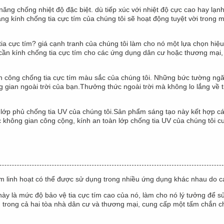
ăng chống nhiệt độ đặc biệt. dù tiếp xúc với nhiệt độ cực cao hay lạn
ằng kính chống tia cực tím của chúng tôi sẽ hoạt động tuyệt vời trong 
a cực tím? giá cạnh tranh của chúng tôi làm cho nó một lựa chọn hiệu
 cần kính chống tia cực tím cho các ứng dụng dân cư hoặc thương mại, 
 công chống tia cực tím màu sắc của chúng tôi. Những bức tường ng
ng gian ngoài trời của bạn.Thưởng thức ngoài trời mà không lo lắng v
lớp phủ chống tia UV của chúng tôi.Sản phẩm sáng tạo này kết hợp các 
không gian công cộng, kính an toàn lớp chống tia UV của chúng tôi c
linh hoạt có thể được sử dụng trong nhiều ứng dụng khác nhau do cá
này là mức độ bảo vệ tia cực tím cao của nó, làm cho nó lý tưởng để s
rong cả hai tòa nhà dân cư và thương mại, cung cấp một tấm chắn chố