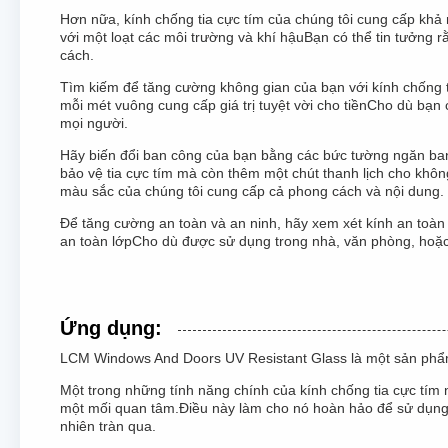
Hơn nữa, kính chống tia cực tím của chúng tôi cung cấp khả n
với một loạt các môi trường và khí hậuBạn có thể tin tưởng r
cách.
Tìm kiếm để tăng cường không gian của bạn với kính chống ti
mỗi mét vuông cung cấp giá trị tuyệt vời cho tiềnCho dù bạn
mọi người.
Hãy biến đổi ban công của bạn bằng các bức tường ngăn ban
bảo vệ tia cực tím mà còn thêm một chút thanh lịch cho khô
màu sắc của chúng tôi cung cấp cả phong cách và nội dung.
Để tăng cường an toàn và an ninh, hãy xem xét kính an toàn 
an toàn lớpCho dù được sử dụng trong nhà, văn phòng, hoặc 
Ứng dụng:
LCM Windows And Doors UV Resistant Glass là một sản phẩm 
Một trong những tính năng chính của kính chống tia cực tím 
một mối quan tâm.Điều này làm cho nó hoàn hảo để sử dụng t
nhiên tràn qua.