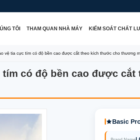
ÚNG TÔI
THAM QUAN NHÀ MÁY
KIỂM SOÁT CHẤT L
o vệ tia cực tím có độ bền cao được cắt theo kích thước cho thương m
c tím có độ bền cao được cắt
c tím có độ bền cao được cắt
Basic Pr
L
Brand Name