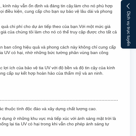
h, kính này vẫn ổn định và đáng tin cậy.làm cho nó phù hợp
mọi điều kiện, cung cấp cho bạn sự bảo vệ lâu dài và phong
Dịch vụ trực tuyến
 quả chi phí cho dự án tiếp theo của bạn.Với một mức giá
giá của chúng tôi làm cho nó có thể truy cập được cho tất cả
ăn ban công hiệu quả và phong cách này không chỉ cung cấp
ề tia UV có hại, nhờ những bức tường phân vùng ban công
lợi ích của bảo vệ tia UV với độ bền và độ tin cậy của kính
ung cấp sự kết hợp hoàn hảo của thẩm mỹ và an ninh.
c thuộc tính độc đáo và xây dựng chất lượng cao.
ử dụng ở những khu vực mà tiếp xúc với ánh sáng mặt trời là
ng lại tia UV có hại trong khi vẫn cho phép ánh sáng tự