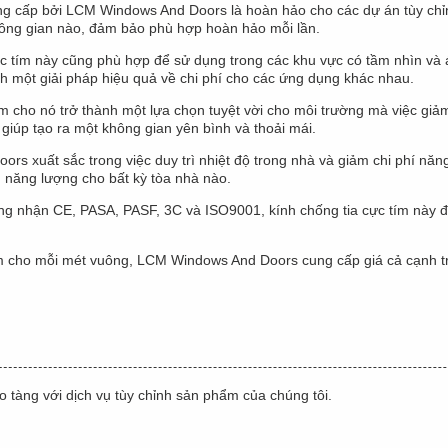
ng cấp bởi LCM Windows And Doors là hoàn hảo cho các dự án tùy chỉnh 
không gian nào, đảm bảo phù hợp hoàn hảo mỗi lần.
c tím này cũng phù hợp để sử dụng trong các khu vực có tầm nhìn và 
nh một giải pháp hiệu quả về chi phí cho các ứng dụng khác nhau.
m cho nó trở thành một lựa chọn tuyệt vời cho môi trường mà việc giảm
 giúp tạo ra một không gian yên bình và thoải mái.
ors xuất sắc trong việc duy trì nhiệt độ trong nhà và giảm chi phí nă
m năng lượng cho bất kỳ tòa nhà nào.
 nhận CE, PASA, PASF, 3C và ISO9001, kính chống tia cực tím này đá
ím cho mỗi mét vuông, LCM Windows And Doors cung cấp giá cả cạnh tr
ảo tàng với dịch vụ tùy chỉnh sản phẩm của chúng tôi.