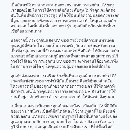
เมื่อมันมาถึงความทนทานต่อการกระแทก กระจกกัน UV ของ
เรายอดเยี่ยมในการให้ความคุ้มกันระดับสูง ไม่ว่าคุณจะติดตั้ง
มันในพื้นที่ที่มีการจราจรสูง หรือใช้มันเพื่อความปลอดภัยกระจก
นี้ถูกออกแบบมาเพื่อทนต่อการกระแทก และทําให้คุณปลอดภัย
ความสงบใจเพิ่มเติมที่มาจากการรู้ว่าคุณมีผลิตภัณฑ์แก้วที่น่า
เชื่อถือและทนทาน
นอกจากนี้ กระจกกันแสง UV ของเรายังคงมีความทนทานต่อ
อุณหภูมิที่พิเศษ ไม่ว่าจะเป็นการเผชิญกับความร้อนหรือความ
เย็นที่สูงสุด กระจกนี้ยังคงคงคงและน่าเชื่อถือทําให้มันเหมาะกับ
สภาพแวดล้อมและสภาพภูมิอากาศที่หลากหลายคุณสามารถไว้
วางใจได้เลยว่า กระจกกัน UV ของเรา จะทํางานได้อย่างน่าทึ่ง
ในสถานการณ์ใด ๆ ให้คุณความคุ้มครองและสไตล์ที่ยั่งยืน
คุณกําลังมองหาการเสริมสร้างพื้นที่ของคุณด้วยกระจกกัน UV
ราคาที่แข่งขันของเราทําให้มันเป็นทางเลือกที่คุ้มค่าสําหรับ
โครงการต่อไปของคุณด้วยราคาต่อตารางเมตร ที่ให้คุณค่าที่
ดีสําหรับเงินไม่ว่าคุณต้องการกระจกทนต่อ UV สําหรับการใช้
งานที่อยู่อาศัยหรือการค้า ราคาของเราทําให้มันเข้าถึงทุกคน
เปลี่ยนแปลงระเบียงของคุณด้วยฝาผนังระเบียงกัน UV ที่มีสีสัน
ของเรา ฝาผนังระเบียงที่มีสไตล์และใช้งานเหล่านี้ไม่เพียงแค่
ช่วยป้องกัน UV แต่ยังเพิ่มความหรูหราไปยังพื้นที่กลางแจ้งของ
คุณสนุกสนาน กับ การ อยู่ นอก โดย ไม่ ต้อง กังวล เรื่อง แสง
ยูวี ที่ สกปรก, ขอบคุณฝักผนังระเบียงสีของเรา ที่ให้ทั้งสไตล์