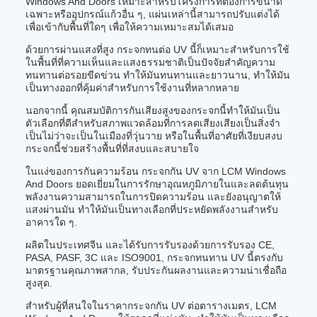
Windows And Doors เหมาะสําหรับโครงการที่ต้องการขนาด
เฉพาะหรืออุปกรณ์แก้วอื่น ๆ, แผ่นเหล่านี้สามารถปรับแต่งได้
เพื่อเข้ากับพื้นที่ใดๆ เพื่อให้ความเหมาะสมได้เสมอ
ด้วยการผ่านแสงที่สูง กระจกทนต่อ UV นี้ก็เหมาะสําหรับการใช้
ในพื้นที่ที่ความเห็นและแสงธรรมชาติเป็นปัจจัยสําคัญความ
ทนทานต่อรอยขีดข่วน ทําให้มันทนทานและยาวนาน, ทําให้มัน
เป็นทางออกที่คุ้มค่าสําหรับการใช้งานที่หลากหลาย
นอกจากนี้ คุณสมบัติการกันเสียงสูงของกระจกนี้ทําให้มันเป็น
ตัวเลือกที่ดีสําหรับสภาพแวดล้อมที่การลดเสียงเสียงเป็นสิ่งจํา
เป็นไม่ว่าจะเป็นในเมืองที่วุ่นวาย หรือในพื้นที่อาศัยที่เงียบสงบ
กระจกนี้ช่วยสร้างพื้นที่ที่สงบและสบายใจ
ในแง่ของการกันความร้อน กระจกกัน UV จาก LCM Windows
And Doors ยอดเยี่ยมในการรักษาอุณหภูมิภายในและลดต้นทุน
พลังงานความสามารถในการปิดความร้อน และยังอนุญาตให้
แสงผ่านมัน ทําให้มันเป็นทางเลือกที่ประหยัดพลังงานสําหรับ
อาคารใด ๆ.
ผลิตในประเทศจีน และได้รับการรับรองด้วยการรับรอง CE,
PASA, PASF, 3C และ ISO9001, กระจกทนทาน UV นี้ตรงกับ
มาตรฐานคุณภาพสากล, รับประกันผลงานและความน่าเชื่อถือ
สูงสุด.
สําหรับผู้ที่สนใจในราคากระจกกัน UV ต่อตารางเมตร, LCM