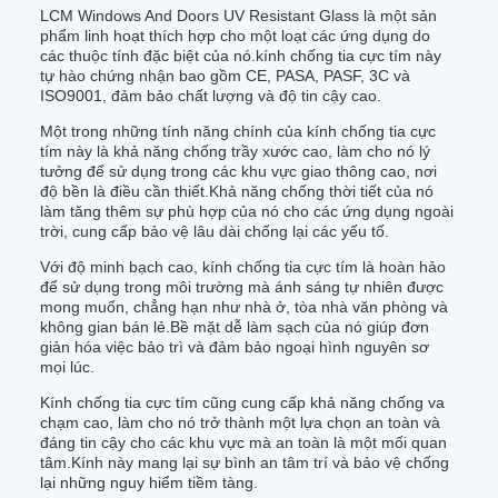
LCM Windows And Doors UV Resistant Glass là một sản
phẩm linh hoạt thích hợp cho một loạt các ứng dụng do
các thuộc tính đặc biệt của nó.kính chống tia cực tím này
tự hào chứng nhận bao gồm CE, PASA, PASF, 3C và
ISO9001, đảm bảo chất lượng và độ tin cậy cao.
Một trong những tính năng chính của kính chống tia cực
tím này là khả năng chống trầy xước cao, làm cho nó lý
tưởng để sử dụng trong các khu vực giao thông cao, nơi
độ bền là điều cần thiết.Khả năng chống thời tiết của nó
làm tăng thêm sự phù hợp của nó cho các ứng dụng ngoài
trời, cung cấp bảo vệ lâu dài chống lại các yếu tố.
Với độ minh bạch cao, kính chống tia cực tím là hoàn hảo
để sử dụng trong môi trường mà ánh sáng tự nhiên được
mong muốn, chẳng hạn như nhà ở, tòa nhà văn phòng và
không gian bán lẻ.Bề mặt dễ làm sạch của nó giúp đơn
giản hóa việc bảo trì và đảm bảo ngoại hình nguyên sơ
mọi lúc.
Kính chống tia cực tím cũng cung cấp khả năng chống va
chạm cao, làm cho nó trở thành một lựa chọn an toàn và
đáng tin cậy cho các khu vực mà an toàn là một mối quan
tâm.Kính này mang lại sự bình an tâm trí và bảo vệ chống
lại những nguy hiểm tiềm tàng.