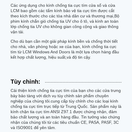
Các ứng dụng cho kính chống tia cực tím cửa sổ và cửa
LCM bao gồm các tấm kính bảo vệ tia cực tím được cắt
theo kích thước cho các tòa nhà dân cư và thương mại,Bộ
phim kính chắn gió chống tia UV cho ô tô, và kính an toàn
lớp chống tia UV cho không gian công cộng và giao thông
vận tải.
Cho dù bạn cần một giải pháp kính bền và chống thời tiết
cho nhà, văn phòng hoặc xe của bạn, kính chống tia cực
tím từ LCM Windows And Doors là một lựa chọn hàng đầu
kết hợp chất lượng, hiệu suất,và độ tin cậy.
Tùy chỉnh:
Cải thiện kính chống tia cực tím của bạn cho các cửa trưng
bày bảo tàng với dịch vụ tùy chỉnh sản phẩm chuyên
nghiệp của chúng tôi.cung cấp tùy chỉnh cho các loại kính
chống tia cực tím trực tiếp từ Trung Quốc. Sản phẩm này là
kính chặn tia cực tím ANSI Z97.1 được chứng nhận, đảm
bảo chất lượng và an toàn hàng đầu. Tin tưởng vào chứng
nhận của chúng tôi từ các tiêu chuẩn CE, PASA, PASF, 3C
và ISO9001 để yên tâm.