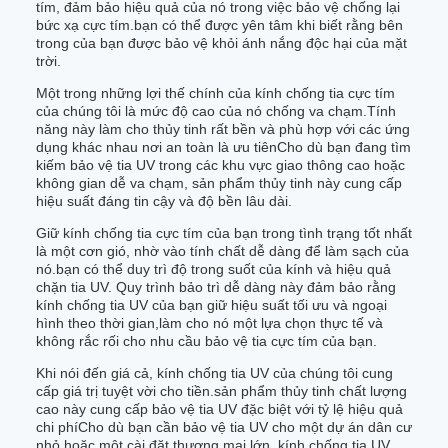
tím, đảm bảo hiệu quả của nó trong việc bảo vệ chống lại
bức xạ cực tím.bạn có thể được yên tâm khi biết rằng bên
trong của bạn được bảo vệ khỏi ánh nắng độc hại của mặt
trời.
Một trong những lợi thế chính của kính chống tia cực tím
của chúng tôi là mức độ cao của nó chống va chạm.Tính
năng này làm cho thủy tinh rất bền và phù hợp với các ứng
dụng khác nhau nơi an toàn là ưu tiênCho dù bạn đang tìm
kiếm bảo vệ tia UV trong các khu vực giao thông cao hoặc
không gian dễ va chạm, sản phẩm thủy tinh này cung cấp
hiệu suất đáng tin cậy và độ bền lâu dài.
Giữ kính chống tia cực tím của bạn trong tình trạng tốt nhất
là một cơn gió, nhờ vào tính chất dễ dàng để làm sạch của
nó.bạn có thể duy trì độ trong suốt của kính và hiệu quả
chặn tia UV. Quy trình bảo trì dễ dàng này đảm bảo rằng
kính chống tia UV của bạn giữ hiệu suất tối ưu và ngoại
hình theo thời gian,làm cho nó một lựa chọn thực tế và
không rắc rối cho nhu cầu bảo vệ tia cực tím của bạn.
Khi nói đến giá cả, kính chống tia UV của chúng tôi cung
cấp giá trị tuyệt vời cho tiền.sản phẩm thủy tinh chất lượng
cao này cung cấp bảo vệ tia UV đặc biệt với tỷ lệ hiệu quả
chi phíCho dù bạn cần bảo vệ tia UV cho một dự án dân cư
nhỏ hoặc một cài đặt thương mại lớn, kính chống tia UV