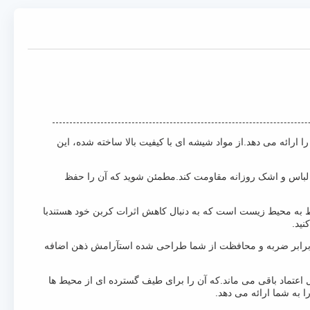
ای محافظت استثنایی در برابر اشعه ی UV مضر در حالی که دوام و سبک را ارائه می دهد.از مواد شیشه ای با کیفیت بالا ساخته شده، این
و می تواند به لباس و اشک روزانه مقاومت کند.مطمئن شوید که آن را حفظ
ن محتاط به محیط زیست است که به دنبال کاهش اثرات کربن خود هستندبا
ت.این شیشه برای مقاومت در برابر ضربه و محافظت از شما طراحی شده استآرامش ذهن اضافه
دار و قابل اعتماد باقی می ماند.که آن را برای طیف گسترده ای از محیط ها