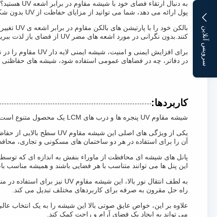
به دنبال ا
پول ارائه می دهد، شما می توانید از مزایای حفاظت از UV بدون شکستن بانک لذت ببرید.
سرویس آنلاین
کنند.بدون نگرانی در مورد اشعه های مضر UV از فضای باز لذت ببرید، با تشکر از پارتیشن های رنگارنگ بالکن ما که هر دو سبک و ماده را ارائه می دهند.
در دفاتر، چه در فضاهای عمومی استفاده شود، شیشه های حفاظتی لایه دار مقاوم در برابر اشعه UV ما ترکیب
کاربردها:
شیشه مقاوم UV پنجره ها و درب های LCM یک محصول متنوع است که می تواند به دلیل ویژگی های منحصر به فرد و ساخت با کیفیت بالا در کاربردهای مختلف استفاده شود.
آن را برای استفاده در هر دو ساختمان های مسکونی و تجاری، محافظت در برابر اشعه UV مضر را فراهم می کند در حالی که اجازه م
این پنل ها می توانند متناسب با هر فضایی باشند و همیشه مناسب باش
به لطف انتقال نور بالا، این
راه حل مقرون به صرفه برای کاربردهای مختلف تبدیل می کند.
علاوه بر این، خواص عایق صوتی بالا این شیشه را به یک انتخاب
می تواند به ایجاد یک فضای آرام و راحت کمک کند.