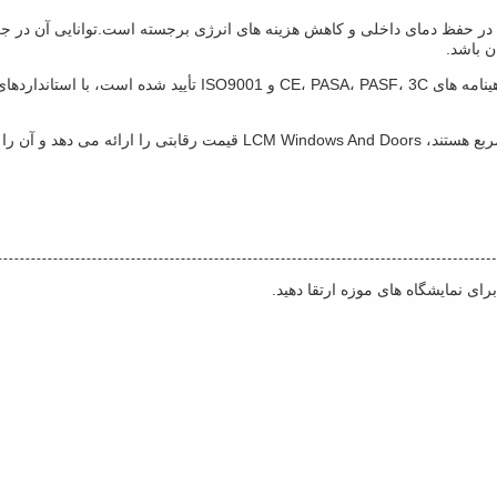
از نظر عایق گرما، شیشه مقاوم UV از LCM Windows And Doors در حفظ دمای داخلی و کاهش هزینه های انرژی برج
ن باشد.
این شیشه مقاوم در برابر اشعه UV که در چین ساخته شده و با گواهینا
برای کسانی که علاقه مند به قیمت شیشه مقاوم به UV در هر متر مربع هستند،