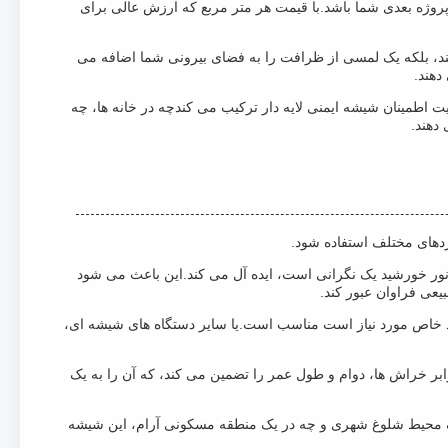
اب مقرون به صرفه برای پروژه بعدی شما باشد.با قیمت هر متر مربع که ارزش عالی برای
در برابر اشعه ی UV تغییر دهید. این پارتیشن های شیک و کاربردی نه تنها از اشعه ی UV محافظت می کنند، بلکه یک لمسی از ظرافت را به فضای بیرونی شما اضافه می
 دار UV مقاوم را در نظر بگیرید.این محصول نوآورانه مزایای حفاظت از اشعه UV را با قدرت و قابلیت اطمینان شیشه ایمنی لایه دار ترکیب می کندچه در خانه ها، چه
ر مناطقی که قرار گرفتن در معرض نور خورشید یک نگرانی است، ایده آل می کند.این باعث می شود
LCM  ارائه می شود برای پروژه های سفارشی که ابعاد خاص مورد نیاز است مناسب است.یا سایر دستگاه های شیشه ای،
مقاومت آن در برابر خراش ها، دوام و طول عمر را تضمین می کند، که آن را به یک
یک محیط شلوغ شهری و چه در یک منطقه مسکونی آرام، این شیشه