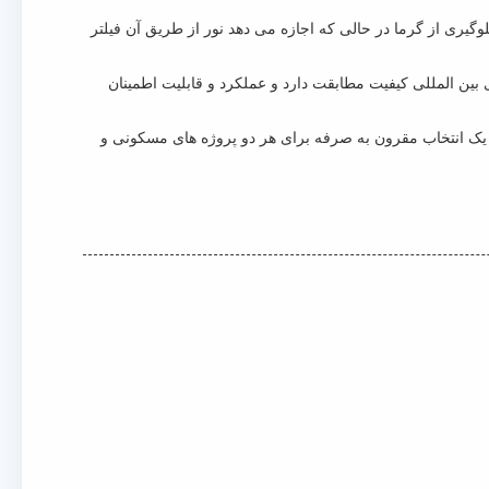
سته است.توانایی آن در جلوگیری از گرما در حالی که اجازه می دهد نور از طریق آن فیلتر
مه های CE، PASA، PASF، 3C و ISO9001 تأیید شده است، با استانداردهای بین المللی کیفیت مطابقت دارد و عملکرد و قابلیت اطمینان
 LCM Windows And Doors قیمت رقابتی را ارائه می دهد و آن را یک انتخاب مقرون به صرفه برای هر دو پروژه های مسکونی و