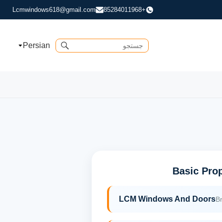
Lcmwindows618@gmail.com
+85284011968
Persian
Basic Prop
LCM Windows And Doors
B