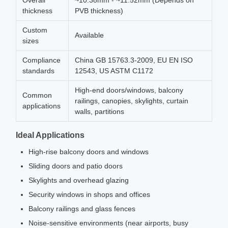
Overall
~10.38mm - ~11.52mm (Depends on
thickness
PVB thickness)
Custom
Available
sizes
Compliance
China GB 15763.3-2009, EU EN ISO
standards
12543, US ASTM C1172
High-end doors/windows, balcony
Common
railings, canopies, skylights, curtain
applications
walls, partitions
Ideal Applications
High-rise balcony doors and windows
Sliding doors and patio doors
Skylights and overhead glazing
Security windows in shops and offices
Balcony railings and glass fences
Noise-sensitive environments (near airports, busy