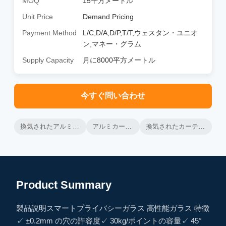
MOQ
15平方メートル
Unit Price
Demand Pricing
Payment Method
L/C,D/A,D/P,T/T,ウェスタン・ユニオ
ン,マネー・グラム
Supply Capacity
月に8000平方メートル
今すぐ問い合わせ
換気されたアルミカーテン壁
アルミカーテン壁枠
換気されたカーテン壁熱隔熱
Product Summary
製品説明スマートプライバシーガラス 高性能ガラス 特徴
✓ ±0.2mm の穴の許容度✓ 30kg/ポイントの容量✓ 45°