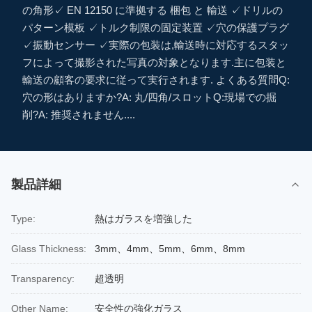
の角形✓ EN 12150 に準拠する 梱包 と 輸送 ✓ドリルの
パターン模板 ✓トルク制限の固定装置 ✓穴の保護プラグ
✓振動センサー ✓実際の包装は,輸送時に対応するスタッ
フによって撮影された写真の対象となります.主に包装と
輸送の顧客の要求に従って実行されます. よくある質問Q:
穴の形はありますか?A: 丸/四角/スロットQ:現場での掘
削?A: 推奨されません....
製品詳細
Type:
熱はガラスを増強した
Glass Thickness:
3mm、4mm、5mm、6mm、8mm
Transparency:
超透明
Other Name:
安全性の強化ガラス