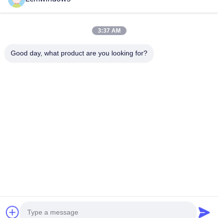
3:37 AM
Good day, what product are you looking for?
VIDEO
高温耐性 高衝撃耐性 高光伝達性の
高耐久性 カット・トゥ・
あるUV耐性ガラス
保護ガラスパネル
今接触
今接触
ホーム
製品
ビデオ
企業情報
会社案内
品質管理
お問い合わせ
見積依頼
ニュース
© 2026 HongKong LCM Construction Co., Limited. All Rights Reserved.