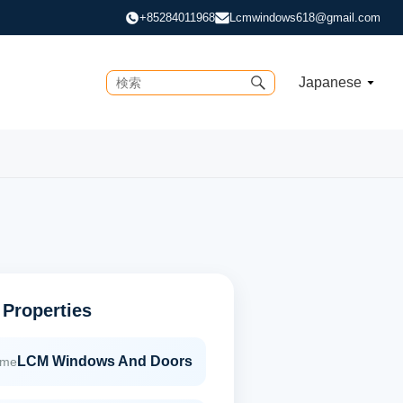
+85284011968
Lcmwindows618@gmail.com
Japanese
 Properties
LCM Windows And Doors
ame