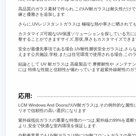
高品質のガラス素材で作られ,このUV耐ガラスは耐久性だけで
練と優雅さを追加します.
さらに,UVレジスタントガラスは 極端な熱や寒さに晒され
カスタマイズ可能なUV保護ソリューションを探している方に
整することができますサイズ,形状,厚さもカスタマイズできま
安全が最優先事項である場合,UV耐性層状安全ガラスは,さら
えます公共施設,学校,または住宅環境で使用される場合,この
結論として UV 耐ガラスは 高級製品で 摩擦耐性や メンテナ
には 特殊な性能と信頼性が備わっています超紫外線耐性のガラ
応用:
LCM Windows And DoorsのUV耐ガラスは,その
リオで信頼性の高い選択になります
紫外線抵抗ガラスの重要な特徴の一つは,紫外線の99%を遮
より,安全で快適な室内環境を保証します.
自動車業界でもUV耐ガラスは特にUV耐フロントガラスの形で