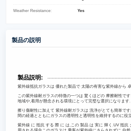
Weather Resistance:
Yes
製品の説明
製品説明:
紫外線抵抗ガラスは 優れた製品で 太陽の有害な紫外線から 
この紫外線耐ガラスの特徴の一つは 驚くほどの 摩擦耐性です
地域や,着用が懸念される環境にとって完璧な選択になります.
擦り傷耐性に加えて 紫外線耐ガラスは 洗浄がとても簡単で
間の経過とともにガラスの透明性と透明性を維持するのに役
紫外線 に 抵抗 する 際 に は,この 製品 は 実に 輝く.UV 抵抗
用される場合このガラスは 乗客が紫外線にさらされずに 自