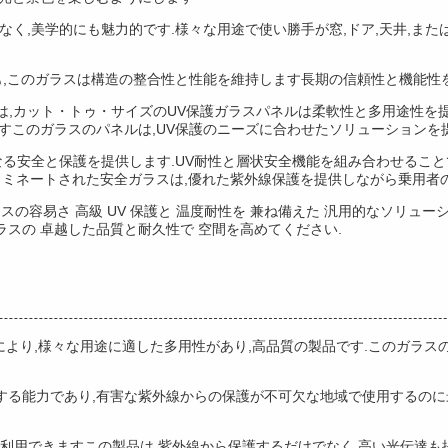
なく,美学的にも魅力的です.様々な用途で使い勝手が窓,ドア,天井,また
ても,このガラスは構造の整合性と性能を維持します長期の信頼性と機能性
は,カット・トゥ・サイズのUV保護ガラスパネルは柔軟性と多用途性を提
すこのガラスのパネルは,UV保護のニーズに合わせたソリューションを
なる安全と保護を提供します.UV耐性と層状安全機能を組み合わせること
ラミネートされた安全ガラスは,優れた紫外線保護を提供しながら乗用者
ンスの容易さ 高級 UV 保護と 温度耐性を 兼ね備えた 汎用的なソリュ
スの 卓越した品質と耐久性で 空間を高めてください.
例外的な属性により,様々な用途に適した多用性があり,高品質の製品です.この
断する能力であり,有害な紫外線からの保護が不可欠な地域で使用するのに
利用できますこの製品は,紫外線から保護するだけでなく,高い光伝達も