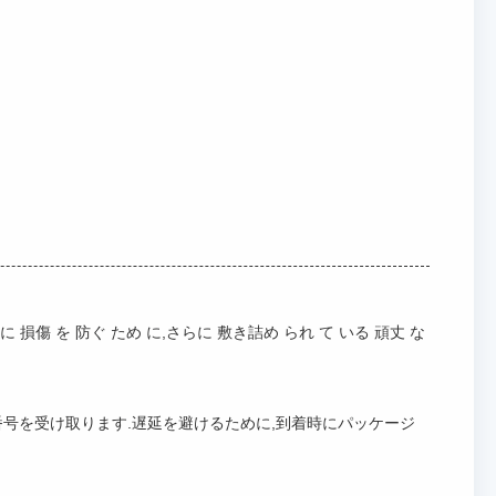
損傷 を 防ぐ ため に,さらに 敷き詰め られ て いる 頑丈 な
号を受け取ります.遅延を避けるために,到着時にパッケージ