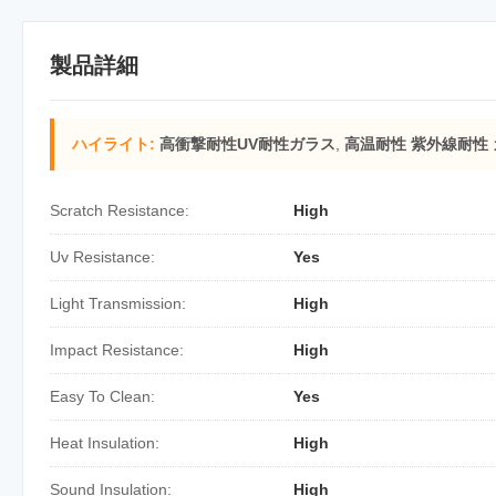
製品詳細
ハイライト:
高衝撃耐性UV耐性ガラス
,
高温耐性 紫外線耐性
Scratch Resistance:
High
Uv Resistance:
Yes
Light Transmission:
High
Impact Resistance:
High
Easy To Clean:
Yes
Heat Insulation:
High
Sound Insulation:
High