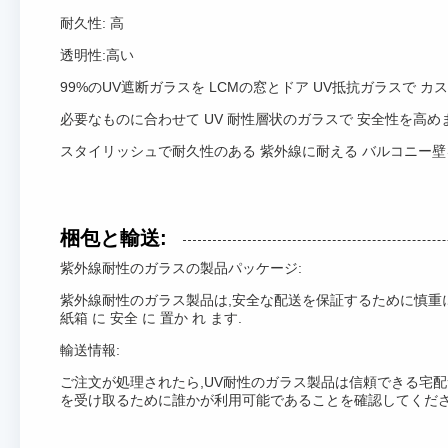
耐久性: 高
透明性:高い
99%のUV遮断ガラスを LCMの窓とドア UV抵抗ガラスで 
必要なものに合わせて UV 耐性層状のガラスで 安全性を高め
スタイリッシュで耐久性のある 紫外線に耐える バルコニー
梱包と輸送:
紫外線耐性のガラスの製品パッケージ:
紫外線耐性のガラス製品は,安全な配送を保証するために慎重にパッケー
紙箱 に 安全 に 置か れ ます.
輸送情報:
ご注文が処理されたら,UV耐性のガラス製品は信頼できる宅
を受け取るために誰かが利用可能であることを確認してください