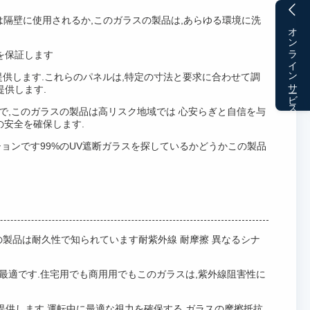
は隔壁に使用されるか,このガラスの製品は,あらゆる環境に洗
オンラインサービス
を保証します
供します.これらのパネルは,特定の寸法と要求に合わせて調
提供します.
で,このガラスの製品は高リスク地域では 心安らぎと自信を与
の安全を確保します.
ーションです99%のUV遮断ガラスを探しているかどうかこの製品
ガラスの製品は耐久性で知られています耐紫外線 耐摩擦 異なるシナ
最適です.住宅用でも商用用でもこのガラスは,紫外線阻害性に
提供します.運転中に最適な視力を確保する.ガラスの摩擦抵抗