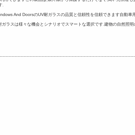
.
 LCM Windows And DoorsのUV耐ガラスの品質と信頼性を信頼でき
oorsのUV耐ガラスは様々な機会とシナリオでスマートな選択です.建物の自