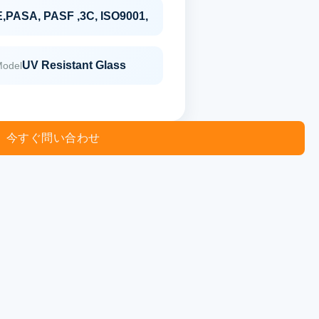
,PASA, PASF ,3C, ISO9001,
UV Resistant Glass
Model
今すぐ問い合わせ