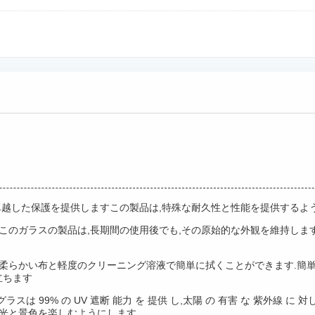
卓越した保護を提供しますこの製品は,特殊な耐久性と性能を提供するよ
このガラスの製品は,長期間の使用後でも,その原始的な外観を維持します
す柔らかい布と軽度のクリーニング溶液で簡単に拭くことができます.簡単
立ちます
 グラスは 99% の UV 遮断 能力 を 提供 し,太陽 の 有害 な 紫外線 に
然光と景色を楽しむようにします