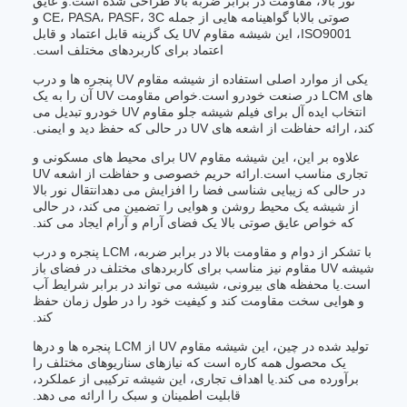
نور بالا، مقاومت در برابر ضربه بالا طراحی شده است.و عایق
صوتی بالابا گواهینامه هایی از جمله CE، PASA، PASF، 3C و
ISO9001، این شیشه مقاوم UV یک گزینه قابل اعتماد و قابل
اعتماد برای کاربردهای مختلف است.
یکی از موارد اصلی استفاده از شیشه مقاوم UV پنجره ها و درب
های LCM در صنعت خودرو است.خواص مقاومت UV آن را به یک
انتخاب ایده آل برای فیلم شیشه جلو مقاوم UV خودرو تبدیل می
کند، ارائه حفاظت از اشعه های UV در حالی که حفظ دید و ایمنی.
علاوه بر این، این شیشه مقاوم UV برای محیط های مسکونی و
تجاری مناسب است.ارائه حریم خصوصی و حفاظت از اشعه UV
در حالی که زیبایی شناسی فضا را افزایش می دهدانتقال نور بالا
از شیشه یک محیط روشن و هوایی را تضمین می کند، در حالی
که خواص عایق صوتی بالا یک فضای آرام و آرام ایجاد می کند.
با تشکر از دوام و مقاومت بالا در برابر ضربه، LCM پنجره و درب
شیشه UV مقاوم نیز مناسب برای کاربردهای مختلف در فضای باز
است.یا محفظه های بیرونی، شیشه می تواند در برابر شرایط آب
و هوایی سخت مقاومت کند و کیفیت خود را در طول زمان حفظ
کند.
تولید شده در چین، این شیشه مقاوم UV از LCM پنجره ها و درها
یک محصول همه کاره است که نیازهای سناریوهای مختلف را
برآورده می کند.یا اهداف تجاری، این شیشه ترکیبی از عملکرد،
قابلیت اطمینان و سبک را ارائه می دهد.