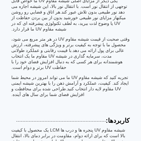
یکی دیگر از مزایای اصلی شیشه مقاوم UV ما خواص قابل
توجهی از انتقال نور است. با انتقال نور بالا، این شیشه اجازه می
دهد نور طبیعی بدون تلاش عبور کند.هر اتاق و فضايي رو روشن
ميکنهاز مزایای نور طبیعی خورشید بدون از بین بردن حفاظت از
UV یا وضوح لذت ببرید، به لطف تکنولوژی پیشرفته ای که در
شیشه مقاوم UV ما قرار دارد.
وقتی صحبت از قیمت شیشه مقاوم UV در هر متر مربع می شود،
محصول ما با توجه به کیفیت برتر و ویژگی های پیشرفته، ارزش
عالی برای پول ارائه می دهد.با قیمت رقابتی و عملکرد طولانی
مدت، سرمایه گذاری در شیشه UV مقاوم ما یک انتخاب
هوشمندانه برای هر کسی که به دنبال افزایش فضای خود را با
حفاظت UV برتر و دوام است.
تجربه کنید که شیشه مقاوم UV ما می تواند امروز در محیط شما
ایجاد کند. کیفیت، عملکرد و آرامش ذهن را با بهترین شیشه ایمنی
UV مقاوم لایه دار انتخاب کنید.طراحی شده برای محافظت و
افزایش فضای شما برای سال های آینده.
کاربردها:
شیشه مقاوم UV پنجره ها و درب ها LCM یک محصول با کیفیت
بالا است که برای ارائه دوام، مقاومت در برابر دمای بالا، انتقال