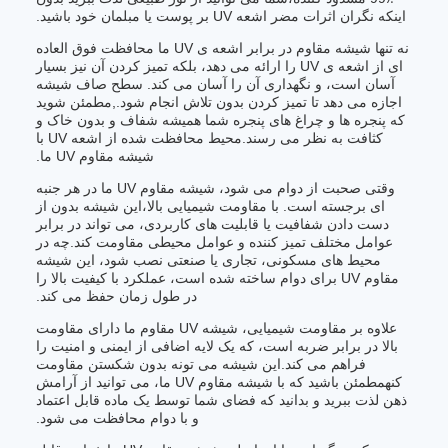
اینکه نگران اثرات مضر اشعه UV بر پوست یا مبلمان خود باشید.
نه تنها شیشه مقاوم در برابر اشعه ی UV ما محافظت فوق العاده
ای از اشعه ی UV را ارائه می دهد، بلکه تمیز کردن آن نیز بسیار
آسان است، و نگهداری آن را آسان می کند. سطح صاف شیشه
اجازه می دهد تا تمیز کردن بدون تلاش انجام شود.,مطمئن شوید
که پنجره ها و چراغ های پنجره شما همیشه شفاف و بدون خاک و
کثافت به نظر می رسند.محیط محافظت شده از اشعه UV با
شیشه مقاوم UV ما.
وقتی صحبت از دوام می شود، شیشه مقاوم UV ما در هر جنبه
ای برجسته است. با مقاومت شیمیایی بالا،این شیشه بدون از
دست دادن شفافیت یا قابلیت های کاربردی، می تواند در برابر
عوامل مختلف تمیز کننده و عوامل محیطی مقاومت کند.چه در
محیط های مسکونی، تجاری یا صنعتی نصب شود، این شیشه
مقاوم UV برای دوام ساخته شده است، عملکرد با کیفیت بالا را
در طول زمان حفظ می کند.
علاوه بر مقاومت شیمیایی، شیشه UV مقاوم ما دارای مقاومت
بالا در برابر ضربه است، که یک لایه اضافی از ایمنی و امنیت را
فراهم می کند.این شیشه می تونه بدون شکستن مقاومت
کنهمطمئن باشید که با شیشه مقاوم UV ما، می توانید از آرامش
ذهن لذت ببرید و بدانید که فضای شما توسط یک ماده قابل اعتماد
و با دوام محافظت می شود.