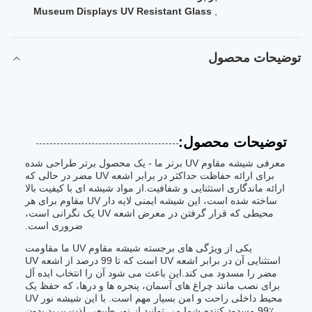
Museum Displays UV Resistant Glass
,
توضیحات محصول
توضیحات محصول:
معرفی شیشه مقاوم UV برتر ما - یک محصول برتر طراحی شده
برای ارائه حفاظت حداکثر در برابر اشعه UV مضر در حالی که
ارائه ماندگاری استثنایی و شفافیت.از مواد شیشه ای با کیفیت بالا
ساخته شده است، این شیشه ایمنی لایه دار UV مقاوم برای هر
محیطی که قرار گرفتن در معرض اشعه UV یک نگرانی است،
ضروری است.
یکی از ویژگی های برجسته شیشه مقاوم UV ما مقاومت
استثنایی آن در برابر اشعه UV است که تا 99 درصد از اشعه UV
مضر را مسدود می کند.این باعث می شود آن را انتخاب ایده آل
برای نصب مانند چراغ های آسمان، پنجره ها و درها، که حفظ یک
محیط داخلی راحت و امن بسیار مهم است. با این شیشه نور UV
99٪ مسدود کننده،شما می توانید از نور طبیعی لذت ببرید بدون