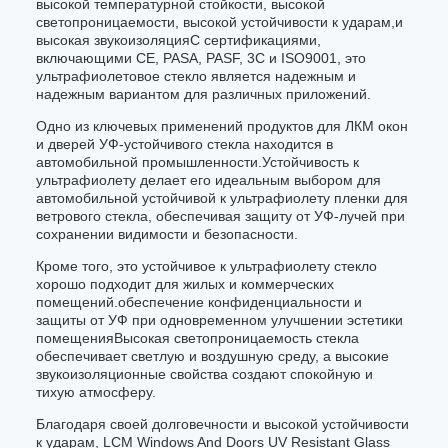
высокой температурной стойкости, высокой
светопроницаемости, высокой устойчивости к ударам,и
высокая звукоизоляцияС сертификациями,
включающими CE, PASA, PASF, 3C и ISO9001, это
ультрафиолетовое стекло является надежным и
надежным вариантом для различных приложений.
Одно из ключевых применений продуктов для ЛКМ окон
и дверей УФ-устойчивого стекла находится в
автомобильной промышленности.Устойчивость к
ультрафиолету делает его идеальным выбором для
автомобильной устойчивой к ультрафиолету пленки для
ветрового стекла, обеспечивая защиту от УФ-лучей при
сохранении видимости и безопасности.
Кроме того, это устойчивое к ультрафиолету стекло
хорошо подходит для жилых и коммерческих
помещений.обеспечение конфиденциальности и
защиты от УФ при одновременном улучшении эстетики
помещенияВысокая светопроницаемость стекла
обеспечивает светлую и воздушную среду, а высокие
звукоизоляционные свойства создают спокойную и
тихую атмосферу.
Благодаря своей долговечности и высокой устойчивости
к ударам, LCM Windows And Doors UV Resistant Glass