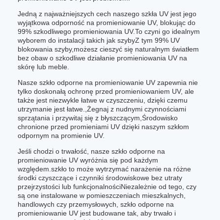
Jedną z najważniejszych cech naszego szkła UV jest jego
wyjątkowa odporność na promieniowanie UV, blokując do
99% szkodliwego promieniowania UV.To czyni go idealnym
wyborem do instalacji takich jak szybyZ tym 99% UV
blokowania szyby,możesz cieszyć się naturalnym światłem
bez obaw o szkodliwe działanie promieniowania UV na
skórę lub meble.
Nasze szkło odporne na promieniowanie UV zapewnia nie
tylko doskonałą ochronę przed promieniowaniem UV, ale
także jest niezwykle łatwe w czyszczeniu, dzięki czemu
utrzymanie jest łatwe.,Żegnaj z nudnymi czynnościami
sprzątania i przywitaj się z błyszczącym,Środowisko
chronione przed promieniami UV dzięki naszym szkłom
odpornym na promienie UV.
Jeśli chodzi o trwałość, nasze szkło odporne na
promieniowanie UV wyróżnia się pod każdym
względem.szkło to może wytrzymać narażenie na różne
środki czyszczące i czynniki środowiskowe bez utraty
przejrzystości lub funkcjonalnościNiezależnie od tego, czy
są one instalowane w pomieszczeniach mieszkalnych,
handlowych czy przemysłowych, szkło odporne na
promieniowanie UV jest budowane tak, aby trwało i