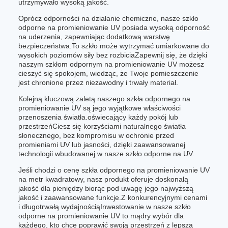
utrzymywało wysoką jakość.
Oprócz odporności na działanie chemiczne, nasze szkło
odporne na promieniowanie UV posiada wysoką odporność
na uderzenia, zapewniając dodatkową warstwę
bezpieczeństwa.To szkło może wytrzymać umiarkowane do
wysokich poziomów siły bez rozbiciaZapewnij się, że dzięki
naszym szkłom odpornym na promieniowanie UV możesz
cieszyć się spokojem, wiedząc, że Twoje pomieszczenie
jest chronione przez niezawodny i trwały materiał.
Kolejną kluczową zaletą naszego szkła odpornego na
promieniowanie UV są jego wyjątkowe właściwości
przenoszenia światła.oświecający każdy pokój lub
przestrzeńCiesz się korzyściami naturalnego światła
słonecznego, bez kompromisu w ochronie przed
promieniami UV lub jasności, dzięki zaawansowanej
technologii wbudowanej w nasze szkło odporne na UV.
Jeśli chodzi o cenę szkła odpornego na promieniowanie UV
na metr kwadratowy, nasz produkt oferuje doskonałą
jakość dla pieniędzy biorąc pod uwagę jego najwyższą
jakość i zaawansowane funkcje.Z konkurencyjnymi cenami
i długotrwałą wydajnościąInwestowanie w nasze szkło
odporne na promieniowanie UV to mądry wybór dla
każdego, kto chce poprawić swoją przestrzeń z lepszą