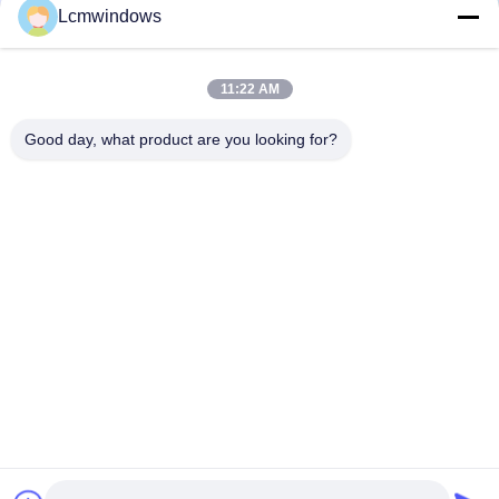
Lcmwindows
11:22 AM
Good day, what product are you looking for?
VIDEO
inteligentne szkło prywatne
Wysokotemperaturowe 
szkło o wysokiej wydajności
odporne na promienio
o wysokiej odporności
uderzenia i wysokiej
Skontaktuj Się Teraz
Skontaktuj Się T
przepuszczalności świa
Dom
Produkty
Filmy
O nas
Wycieczka po fabryce
Kontrola jakości
Skontaktuj się z nami
Poprosić o wycenę
Aktualności
© 2026 HongKong LCM Construction Co., Limited. All Rights Reserved.