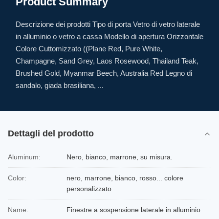
Product Summary
Descrizione dei prodotti Tipo di porta Vetro di vetro laterale
in alluminio o vetro a cassa Modello di apertura Orizzontale
Colore Cuttomizzato ((Plane Red, Pure White,
Champagne, Sand Grey, Laos Rosewood, Thailand Teak,
Brushed Gold, Myanmar Beech, Australia Red Legno di
sandalo, giada brasiliana, ...
Dettagli del prodotto
Aluminum:
Nero, bianco, marrone, su misura.
Color:
nero, marrone, bianco, rosso... colore
personalizzato
Name:
Finestre a sospensione laterale in alluminio