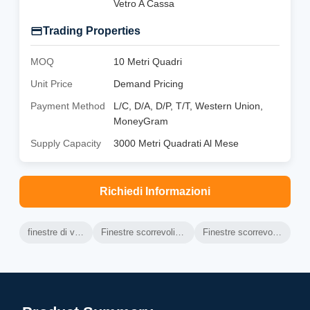
Vetro A Cassa
Trading Properties
MOQ
10 Metri Quadri
Unit Price
Demand Pricing
Payment Method
L/C, D/A, D/P, T/T, Western Union,
MoneyGram
Supply Capacity
3000 Metri Quadrati Al Mese
Richiedi Informazioni
finestre di vetro di alluminio
Finestre scorrevoli orizzontali in alluminio
Finestre scorrevoli in vetro di alluminio