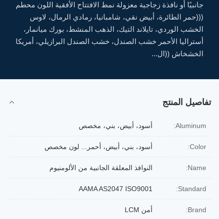
جانبيًا أو نافذة زجاجية معزولة نمط الافتتاح الأفقية اللون محطم
(((حمر الطائرة، أبيض نقي، شامبانيا، رمادي الرمال، لاوس
الخشب الوردي، تايلاند التيك، الذهب المنشط، بورك ميانمار،
أستراليا الأحمر خشب الصندل، خشب الصندل البرازيلي، أمريكا
الخشخاش ((ال...
تفاصيل المنتج
Aluminum:
أسود، أبيض، بني، مخصص
Color:
أسود، بني، أبيض، أحمر... لون مخصص
Name:
النوافذ المعلقة الجانبية من الألومنيوم
AAMA AS2047 ISO9001
Standard:
Brand:
أمن LCM