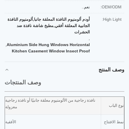
OEM/ODM:
نعم..
High Light:
أودم ألومنيوم النافذة المعلقة جانبا,ألومنيوم النافذة
الجانبية المعلقة أفقي,مطبخ شاشة نافذة ضد
الحشرات
,
,
Aluminium Side Hung Windows Horizontal
Kitchen Casement Window Insect Proof
وصف المنتج
وصف المنتجات
نافذة زجاجية من الألومنيوم معلقة جانبيًا أو نافذة زجاجية
نوع الباب
معزولة
نمط الافتتاح
الأفقية