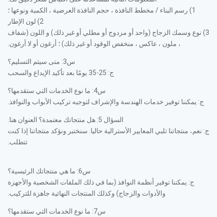
1) رسم البناء / مخطط النافذة ، حجم النافذة العرضية ، الكمية ونوعها ؛
2) لون الإطار
3) نوع وسمك الزجاج (واحد أو مزدوج أو مطلي أو غير ذلك) و اللون (شفاف
، ملون ، عاكس ، منخفض الوقود أو غير ذلك) ؛ أرغون أو لا أرغون.
س3: متى سيتم التسليم؟
ج: 25-35 يومًا بعد تأكيد الإيداع والسحب
س4: ما نوع الخدمات التي ستقدمها؟
ج: يمكننا توفير خدمات الهندسة والإشراف لتوجيه تركيب الأبواب والنوافذ.
السؤال 5: هل منتجاتك معتمدة؟ العنوان هنا.
ج: نعم، منتجاتنا تلبي المعايير الأسترالية حاليا. سنختبر ونؤكد منتجاتنا إذا كنت
تتطلب.
س6: ما هي منتجاتك الرئيسية؟
ج: يمكننا توفير أنظمة النوافذ (بما في ذلك الملفات الشخصية والأجهزة
والأدوات والزجاج) وكذلك المنتجات النهائية جاهزة للتركيب.
س7: ما نوع الخدمات التي ستقدمها؟