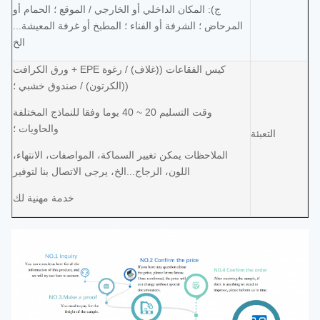
ج): المكان الداخلي أو الخارجي / الموقع ؛ الحمام أو
المرحاض ؛ الشرفة أو الفناء ؛ المطبخ أو غرفة المعيشة...
الخ
كيس الفقاعات ((غلاف) / رغوة EPE + ورق الكرافت
((الكرتون) / صندوق خشبي ؛
وقت التسليم 20 ~ 40 يوما وفقا للنماذج المختلفة
والحاويات ؛
التعبئة
الملاحظات يمكن تغيير السماكة، المواصفات، الانتهاء،
اللون، الزجاج...الخ، يرجى الاتصال بنا لتوفير
خدمة مهنية لك