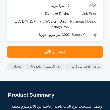
MOQ
10 مترا مربعا
Demand Pricing
Unit Price
L/C، D/A، D/P، T/T، Western Union،
Payment Method
MoneyGram
Supply Capacity
3000 متر مربع شهريا
استفسر الآن
نوافذ زجاجية من الألومنيوم,النوافذ المنزلقة الأفقية من الألومنيوم,نوافذ الزجاج المنزلية من الألومنيوم
أودم ألومنيوم النافذة المعلقة جانبا,ألومنيوم النافذة الجانبية المعلقة أفقي,مطبخ شاشة نافذة ضد الحشرات
Aluminium Glass Sliding Windows
Product Summary
وصف المنتجات نوع الباب نافذة زجاجية من الألومنيوم معلقة