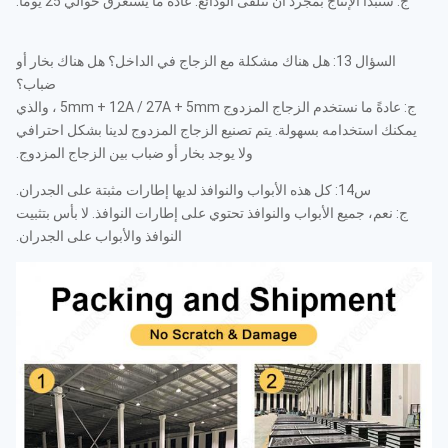
ج: سنبدأ الإنتاج بمجرد أن نتلقى الودائع. عادة ما يستغرق حوالي 25 يوما.
السؤال 13: هل هناك مشكلة مع الزجاج في الداخل؟ هل هناك بخار أو
ضباب؟
ج: عادةً ما نستخدم الزجاج المزدوج 5mm + 12A / 27A + 5mm ، والذي
يمكنك استخدامه بسهولة. يتم تصنيع الزجاج المزدوج لدينا بشكل احترافي
ولا يوجد بخار أو ضباب بين الزجاج المزدوج.
س14: كل هذه الأبواب والنوافذ لديها إطارات مثبتة على الجدران.
ج: نعم، جميع الأبواب والنوافذ تحتوي على إطارات النوافذ. لا بأس بتثبيت
النوافذ والأبواب على الجدران.