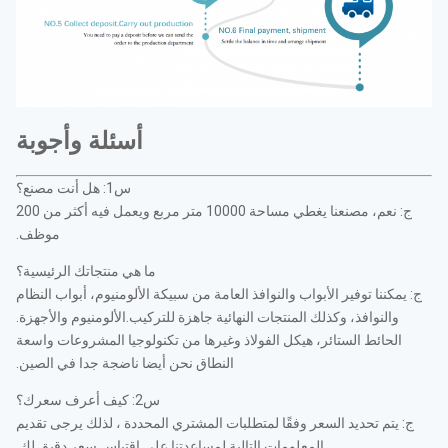
أسئلة وأجوبة
س1: هل أنت مصنع؟
ج: نعم، مصنعنا يغطي مساحة 10000 متر مربع ويعمل فيه أكثر من 200
موظف.
ما هي منتجاتك الرئيسية؟
ج: يمكننا توفير الأبواب والنوافذ العامة من سبيكة الألومنيوم، أبواب النظام
والنوافذ، وكذلك المنتجات النهائية جاهزة للتركيب.الألومنيوم والأجهزة.
الحائط الستائر، هيكل الفولاذ وغيرها من تكنولوجيا المشروعات واسعة
النطاق نحن أيضا ناضجة جدا في الصين.
س2: كيف أعرف سعرك؟
ج: يتم تحديد السعر وفقًا لمتطلبات المشتري المحددة ، لذلك يرجى تقديم
المعلومات التالية لمساعدتنا على اقتباس سعر دقيق لك.