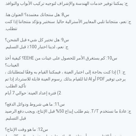
ج: يمكننا توفير خدمات الهندسة والإشراف لتوجيه تركيب الأبواب والنوافذ.
س8: هل منتجاتك معتمدة؟ العنوان هنا.
ج: نعم، منتجاتنا تلبي المعايير الأسترالية حاليا. سنختبر ونؤكد منتجاتنا إذا كنت
تتطلب.
س9: هل تختبر كل شيء قبل الشحن؟
ج: نعم، لدينا اختبار 100٪ قبل التسليم.
س10: كم يستغرق الأمر للحصول على عينات من EEHE؟ كيفية أخذ
العينات؟
ج: 1) إذا كنت بحاجة إلى اختبار العينة ، فيمكننا القيام به وفقًا لمتطلباتك ،
يرجى توفير PDF أو AI لنا للقيام بذلك. رسوم العينة قابلة للاسترداد إذا تم
تأكيد الطلب.
2) فترة إعداد العينة: حوالي 7 أيام
س11: ما هي شروط ودوائل الدفع؟
ج: عادةً ما نستخدم T/T. يتم طلب إيداع 50% قبل الإنتاج، ويجب دفع الرصيد
قبل التسليم.
س12: ما هو وقت الإنتاج؟