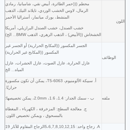
محطم (((حمر الطائرة، أبيض نقي، شامبانيا، رمادي
الرمال، لاوس الخشب الوردي، تايلاند التيك، الذهب
المنشط، بورك ميانمار، أستراليا الأحمر
اللون
خشب الصندل، خشب الصندل البرازيلي، أمريكا
الخشخاش ((الأبيض) ، الذهب الزهري، الذهب BMW... الخ)
الجسر المكسور ((المكابح الحرارية) أو الجسر غير
المكسور ((المكابح غير الحرارية)
الوظائف
عازل الحرارة، عازل الصوت، عازل الحشرات، عازل
المياه... الخ
أ. سبيكة الألومنيوم، 6063-T5، يمكن أن تكون مكسورة
حراريًا.
ملفه
ب - سمك الجدار: 1.4، 1.6، 2.0mm، يمكن تخصيصها؛
ج. معالجة السطح: المزخرفة ، الكهرباء ، المغطاة
بالمسحوق ، ويمكن تخصيص اللون.
A. زجاج واحد: 5،6,7,8,10,12,15الزجاج المقاوم للآثار 19