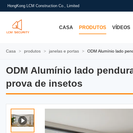
HongKong LCM Construction Co., Limited
CASA
PRODUTOS
VÍDEOS
Casa
>
produtos
>
janelas e portas
>
ODM Alumínio lado pend
ODM Alumínio lado pendura
ODM Alumínio lado pendurad
prova de insetos