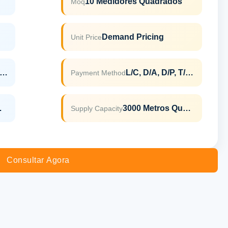
10 Medidores Quadrados
Moq
Demand Pricing
Unit Price
AMA AS2047 ISO9001
L/C, D/A, D/P, T/T, Western Union,
Payment Method
De Vidro Revestida
3000 Metros Quadrados Por Mês
Supply Capacity
Consultar Agora