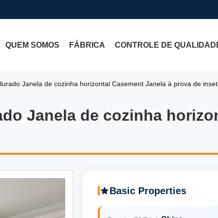
QUEM SOMOS
FÁBRICA
CONTROLE DE QUALIDAD
urado Janela de cozinha horizontal Casement Janela à prova de inse
do Janela de cozinha horizo
o Janela de cozinha horizon
Basic Properties