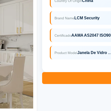
China
Country Of Origin
LCM Security
Brand Name
A
Certificado
Janela De Vidro De Alumínio Pendurada De Lado Ou Janela 
Product Model