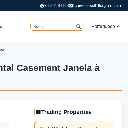
+85284011968
Lcmwindows618@gmail.com
E
Portuguese
tos
ntal Casement Janela à
tal Casement Janela à prova
Trading Properties