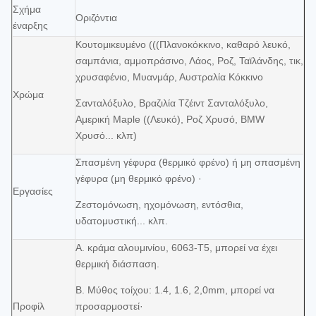
Σχήμα
Οριζόντια
έναρξης
Κουτομικευμένο (((Πλανοκόκκινο, καθαρό λευκό,
σαμπάνια, αμμοπράσινο, Λάος, Ροζ, Ταϊλάνδης, τικ,
χρυσαφένιο, Μυανμάρ, Αυστραλία Κόκκινο
Χρώμα
Σανταλόξυλο, Βραζιλία Τζέιντ Σανταλόξυλο,
Αμερική Maple ((Λευκό), Ροζ Χρυσό, BMW
Χρυσό... κλπ)
Σπασμένη γέφυρα (θερμικό φρένο) ή μη σπασμένη
γέφυρα (μη θερμικό φρένο) ·
Εργασίες
Ζεστομόνωση, ηχομόνωση, εντόσθια,
υδατομυστική... κλπ.
Α. κράμα αλουμινίου, 6063-T5, μπορεί να έχει
θερμική διάσπαση.
Β. Μύθος τοίχου: 1.4, 1.6, 2,0mm, μπορεί να
Προφίλ
προσαρμοστεί·