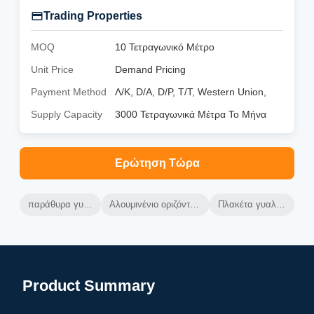
Trading Properties
MOQ
10 Τετραγωνικό Μέτρο
Unit Price
Demand Pricing
Payment Method
Λ/Κ, D/A, D/P, T/T, Western Union,
Supply Capacity
3000 Τετραγωνικά Μέτρα Το Μήνα
Ερώτηση Τώρα
παράθυρα γυαλιού αλουμινίου
Αλουμινένιο οριζόντια συρόμενα παράθυρα
Πλακέτα γυαλιού από αλουμίνιο
Product Summary