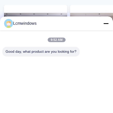
Lcmwindows
9:52 AM
Good day, what product are you looking for?
VIDEO
Προσαρμοσμένο Αλουμινίου
Σύγχρονα γυάλινα σύρ
γυαλί Windows Casement
παράθυρα από αλουμί
Ανοίγει Σιλικόνη Σφραγιστικό
Επαφή Τώρα
Επαφή Τώρα