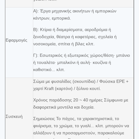
Α): Έργα μηχανικής ακινήτων ή εμπορικών
κέντρων, εμπορικά.
Β): Κτίρια ή διαμερίσματα, αεροδρόμια ή
ξενοδοχεία, θέατρα ή καφετέριες, σχολεία ή
Εφαρμογές
νοσοκομεία, σπίτια ή βίλες κλπ.
Γ): Εσωτερικός ή εξωτερικός χώρος/θέση· μπάνιο
ή τουαλέτα· μπαλκόνι ή αυλή· κουζίνα ή
καθιστικό... κλπ.
Σώμα με φυσαλίδες (σκουπίδια) / Φούσκα EPE +
χαρτί Kraft (καρτόνι) / ξύλινο κουτί.
Χρόνος παράδοσης 20 ~ 40 ημέρες Σύμφωνα με
διαφορετικά μοντέλα και δοχεία.
Συσκευή
Σημειώσεις Το πάχος, τα χαρακτηριστικά, το
φινίρισμα, το χρώμα, το γυαλί... κλπ. μπορούν να
αλλάξουν ή να προσαρμοστούν, παρακαλούμε