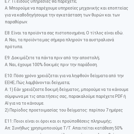
Ε7: Τι είδους υπηρεσίες θα παρέχετε;
Α: Μπορούμε να παρέχουμε υπηρεσίες μηχανικής και εποπτείας
για να καθοδηγήσουμε την εγκατάσταση των θυρών και των
παραθύρων.
Ε8: Είναι τα προϊόντα σας πιστοποιημένα; Ο τίτλος είναι εδώ.
Α: Ναι, τα προϊόντα μας σήμερα πληρούν τα αυστραλιανά
πρότυπα.
Ε9: Δοκιμάζετε τα πάντα πριν από την αποστολή;
Α: Ναι, έχουμε 100% δοκιμές πριν την παράδοση.
Ε10: Πόσο χρόνο χρειάζεται για να ληφθούν δείγματα από την
EEHE; Πώς λαμβάνονται δείγματα;
Α: 1) Εάν χρειάζεστε δοκιμή δείγματος, μπορούμε να το κάνουμε
σύμφωνα με τις απαιτήσεις σας, παρακαλούμε παρέχετε PDF ή
AI για να το κάνουμε.
2) Περίοδος προετοιμασίας του δείγματος: περίπου 7 ημέρες
Ε11: Ποιοι είναι οι όροι και οι προϋποθέσεις πληρωμής;
Απ: Συνήθως χρησιμοποιούμε T/T. Απαιτείται κατάθεση 50%