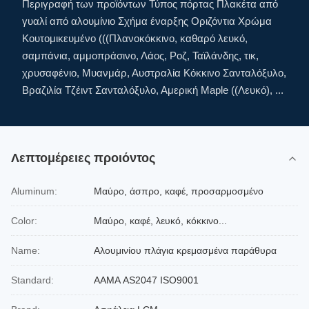
Περιγραφή των προϊόντων Τύπος πόρτας Πλακέτα από
γυαλί από αλουμίνιο Σχήμα έναρξης Οριζόντια Χρώμα
Κουτομικευμένο (((Πλανοκόκκινο, καθαρό λευκό,
σαμπάνια, αμμοπράσινο, Λάος, Ροζ, Ταϊλάνδης, τικ,
χρυσαφένιο, Μυανμάρ, Αυστραλία Κόκκινο Σανταλόξυλο,
Βραζιλία Τζέιντ Σανταλόξυλο, Αμερική Maple ((Λευκό), ...
Λεπτομέρειες προιόντος
Aluminum:
Μαύρο, άσπρο, καφέ, προσαρμοσμένο
Color:
Μαύρο, καφέ, λευκό, κόκκινο...
Name:
Αλουμινίου πλάγια κρεμασμένα παράθυρα
Standard:
ΑΑΜΑ AS2047 ISO9001