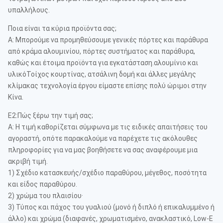
υπαλλήλους.
Ποια είναι τα κύρια προϊόντα σας;
Α: Μπορούμε να προμηθεύσουμε γενικές πόρτες και παράθυρα
από κράμα αλουμινίου, πόρτες συστήματος και παράθυρα,
καθώς και έτοιμα προϊόντα για εγκατάσταση.αλουμίνιο και
υλικόΤοίχος κουρτίνας, ατσάλινη δομή και άλλες μεγάλης
κλίμακας τεχνολογία έργου είμαστε επίσης πολύ ώριμοι στην
Κίνα.
Ε2:Πώς ξέρω την τιμή σας;
Α: Η τιμή καθορίζεται σύμφωνα με τις ειδικές απαιτήσεις του
αγοραστή, οπότε παρακαλούμε να παρέχετε τις ακόλουθες
πληροφορίες για να μας βοηθήσετε να σας αναφέρουμε μια
ακριβή τιμή.
1) Σχέδιο κατασκευής/σχέδιο παραθύρου, μέγεθος, ποσότητα
και είδος παραθύρου.
2) χρώμα του πλαισίου·
3) Τύπος και πάχος του γυαλιού (μονό ή διπλό ή επικαλυμμένο ή
άλλο) και χρώμα (διαφανές, χρωματισμένο, ανακλαστικό, Low-E