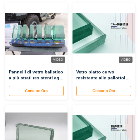
VIDEO
VIDEO
Pannelli di vetro balistico
Vetro piatto curvo
a più strati resistenti agli
resistente alle pallottole
urti resistenti e duraturi
resiste alle alte
per una protezione
temperature e blocca i
Contatto Ora
Contatto Ora
ottimale
raggi UV