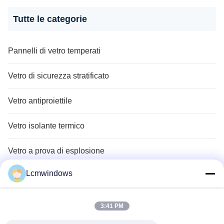
Tutte le categorie
Pannelli di vetro temperati
Vetro di sicurezza stratificato
Vetro antiproiettile
Vetro isolante termico
Vetro a prova di esplosione
Lcmwindows
Vetro di protezione della privacy congelato
Vetro isolante acustico
3:41 PM