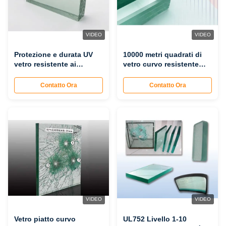
VIDEO
VIDEO
Protezione e durata UV
10000 metri quadrati di
vetro resistente ai
vetro curvo resistente
proiettili UL 752
alle pallottole con
certificato per una durata
protezione UV
Contatto Ora
Contatto Ora
lunga
VIDEO
VIDEO
Vetro piatto curvo
UL752 Livello 1-10