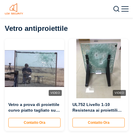
Vetro antiproiettile
VIDEO
VIDEO
Vetro a prova di proiettile
UL752 Livello 1-10
curvo piatto tagliato su
Resistenza ai proiettili
misura per 10000 metri
Vetro resistente alle
quadrati
pallottole per alte
Contatto Ora
Contatto Ora
temperature