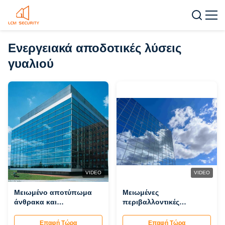
Ενεργειακά αποδοτικές λύσεις
γυαλιού
VIDEO
VIDEO
Μειωμένο αποτύπωμα
Μειωμένες
άνθρακα και
περιβαλλοντικές
ανθεκτικότητα
επιπτώσεις Ενεργειακές
Ενεργειακές λύσεις
λύσεις γυαλιού για
Επαφή Τώρα
Επαφή Τώρα