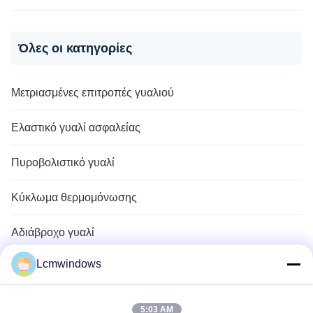
λογαριασμούς ενέργειας
και μειωμένα κόστη
συντήρησης
Όλες οι κατηγορίες
Μετριασμένες επιτροπές γυαλιού
Ελαστικό γυαλί ασφαλείας
Πυροβολιστικό γυαλί
Κύκλωμα θερμομόνωσης
Αδιάβροχο γυαλί
Lcmwindows
Γυαλί ιδιωτικής ζωής με πάγο
Ακουστική μόνωση γυαλιού
5:03 AM