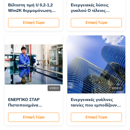
Βέλτιστη τιμή U 0,2-1,2
Ενεργειακές λύσεις
W/m2K θερμομόνωση
γυαλιού Ο τέλειος
γυαλί για κτίρια
συνδυασμός προστασίας
γραφείων
από U-value και
Επαφή Τώρα
Επαφή Τώρα
υπεριώδη
VIDEO
VIDEO
ΕΝΕΡΓΙΚΟ ΣΤΑΡ
Ενεργειακές γυάλινες
Πιστοποιημένα
ταινίες που εμποδίζουν
παράθυρα γυαλιού
τις ακτινοβολίες UV με
χαμηλής θερμοκρασίας Η
εύκολη συντήρηση 30-40
Επαφή Τώρα
Επαφή Τώρα
έξυπνη επιλογή για
dB ηχομόνωση
χαμηλότερους