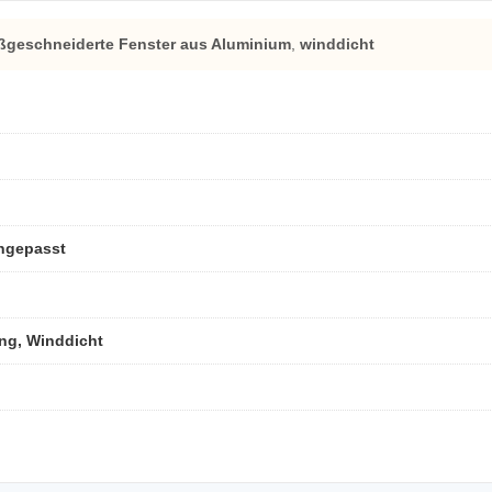
geschneiderte Fenster aus Aluminium
,
winddicht
angepasst
ng, Winddicht