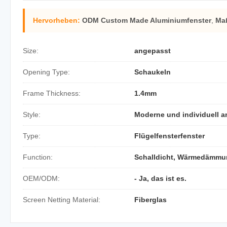
Hervorheben:
ODM Custom Made Aluminiumfenster
,
Maß
Size:
angepasst
Opening Type:
Schaukeln
Frame Thickness:
1.4mm
Style:
Moderne und individuell 
Type:
Flügelfensterfenster
Function:
Schalldicht, Wärmedämmu
OEM/ODM:
- Ja, das ist es.
Screen Netting Material:
Fiberglas