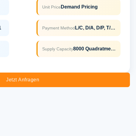
Demand Pricing
Unit Price
1
L/C, D/A, D/P, T/T, Western Union, MoneyGram
Payment Method
8000 Quadratmeter Pro Monat
Supply Capacity
Jetzt Anfragen