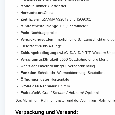
Modellnummer:
Glasfenster
Herkunftsort:
China
Zertifizierung:
AAMA AS2047 und ISO9001
Mindestbestellmenge:
10 Quadratmeter
Preis:
Nachfragepreise
Verpackungsdaten:
Innerlich eine Schaumschicht und auß
Lieferzeit:
20 bis 40 Tage
Zahlungsbedingungen:
L/C, D/A, D/P, T/T, Western Un
Versorgungsfähigkeit:
8000 Quadratmeter pro Monat
Oberflächenveredelung:
Pulverbeschichtung
Funktion:
Schalldicht, Wärmedämmung, Staubdicht
Öffnungsmuster:
Horizontale
Größe des Rahmens:
1.4 mm
Farbe:
Weiß/ Grau/ Schwarz/ Holzkorn/ Optional
Das Aluminium-Rahmenfenster und der Aluminium-Rahmen ist
Verpackung und Versand: