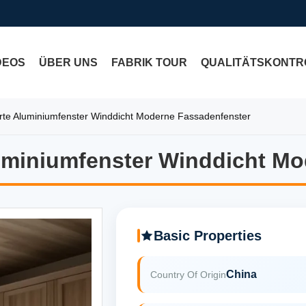
DEOS
ÜBER UNS
FABRIK TOUR
QUALITÄTSKONTR
e Aluminiumfenster Winddicht Moderne Fassadenfenster
miniumfenster Winddicht Mo
miniumfenster Winddicht Mo
Basic Properties
China
Country Of Origin