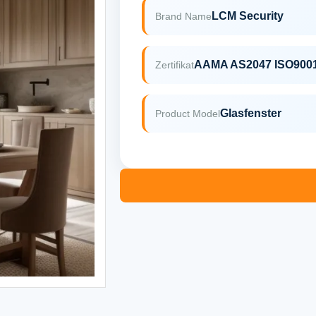
LCM Security
Brand Name
AAMA AS2047 ISO900
Zertifikat
Glasfenster
Product Model