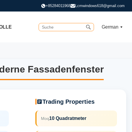
+85284011968
Lcmwindows618@gmail.com
OLLE
German
derne Fassadenfenster
derne Fassadenfenster
Trading Properties
10 Quadratmeter
Moq