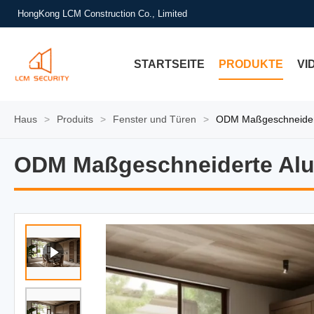
HongKong LCM Construction Co., Limited
STARTSEITE
PRODUKTE
VI
Haus
>
Produits
>
Fenster und Türen
>
ODM Maßgeschneidert
ODM Maßgeschneiderte Alu
ODM Maßgeschneiderte Alu