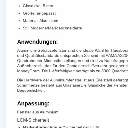
Glasdicke: 5 mm
Größe: angepasst
Material: Aluminium
Stil: Moderne/Maßgeschneiderte
Anwendungen:
Aluminium-Gehäusefenster sind die ideale Wahl für Hausbesitz
und Qualitätsstandards entsprechen.Sie sind mit AAMA AS2047
Quadratmeter Mindestbestellungen und sind zu Nachfrageprei
Außenbereich, das für den Containerschiffverkehr geeignet i
MoneyGram. Die Lieferfähigkeit beträgt bis zu 8000 Quadrat
Die Hardware der Aluminiumfenster ist aus Edelstahl gefertig
Schirmnetze besteht aus GlasfaserDie Glasdicke der Fenster
Bequemlichkeit.
Anpassung:
Fenster aus Aluminium
LCM-Sicherheit
Markenbezeichnung:
Sicherheit der LCM