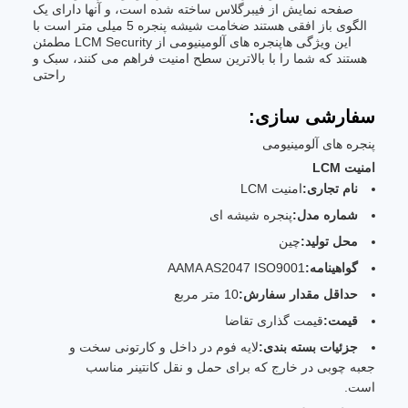
صفحه نمایش از فیبرگلاس ساخته شده است، و آنها دارای یک
الگوی باز افقی هستند ضخامت شیشه پنجره 5 میلی متر است با
این ویژگی هاپنجره های آلومینیومی از LCM Security مطمئن
هستند که شما را با بالاترین سطح امنیت فراهم می کنند، سبک و
راحتی
سفارشی سازی:
پنجره های آلومینیومی
امنیت LCM
نام تجاری:
امنیت LCM
شماره مدل:
پنجره شیشه ای
محل تولید:
چین
گواهینامه:
AAMA AS2047 ISO9001
حداقل مقدار سفارش:
10 متر مربع
قیمت:
قیمت گذاری تقاضا
جزئیات بسته بندی:
لایه فوم در داخل و کارتونی سخت و
جعبه چوبی در خارج که برای حمل و نقل کانتینر مناسب
است.