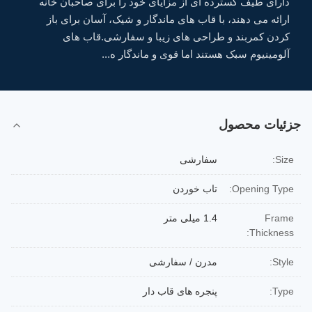
دارای طیف گسترده ای از مزایای خود را برای صاحبان خانه
ارائه می دهند، با قاب های ماندگار و شیک، آسان برای باز
کردن کمربند و طراحی های زیبا و سفارشی.قاب های
آلومینیوم سبک هستند اما قوی و ماندگار ه...
جزئیات محصول
Size:
سفارشی
Opening Type:
تاب خوردن
Frame
1.4 میلی متر
Thickness:
Style:
مدرن / سفارشی
Type:
پنجره های قاب دار