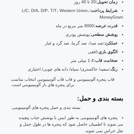
زمان تحویل:
20 تا 40 روز
شرایط پرداخت:
L/C، D/A، D/P، T/T، Western Union،
MoneyGram
قدرت عرضه:
8000 متر مربع در ماه
پوشش سطحی:
پوشش پودری
عملکرد:
ضد صدا، ضد گرما، ضد گرد و غبار
الگوي بازي:
افقی
ضخامت قاب:
1.4 میلی متر
رنگ:
سفید/ خاکستری/ سیاه/ دانه های چوبی/ اختیاری
قاب پنجره آلومينيومي و قاب قاب آلومينيومي انتخاب مناسب
براي پنجره هاي باز آلومينيومي است.
بسته بندی و حمل:
بسته بندی و حمل پنجره های آلومینیومی:
پنجره های آلومینیومی به طور ایمن با پوشش حباب پیچیده
می شوند تا اطمینان حاصل شود که پنجره ها در طول حمل و
نقل خراش نمی شوند.