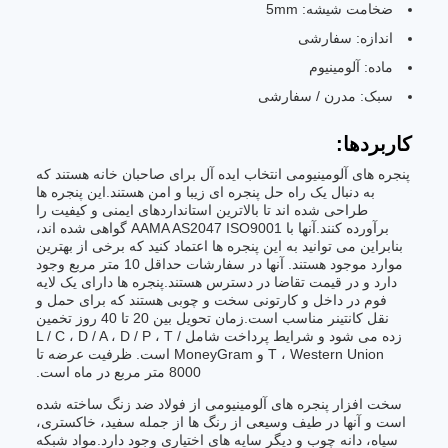
ضخامت شیشه: 5mm
اندازه: سفارشی
ماده: آلومینیوم
سبک: مدرن / سفارشی
کاربردها:
پنجره های آلومینیومی انتخاب ایده آل برای صاحبان خانه هستند که
به دنبال یک راه حل پنجره ای زیبا و امن هستند.این پنجره ها
طراحی شده اند تا بالاترین استانداردهای ایمنی و کیفیت را
برآورده کنند.آنها با AAMA AS2047 ISO9001 گواهی شده اند،
بنابراین می توانید به این پنجره ها اعتماد کنید که برخی از بهترین
موارد موجود هستند. آنها در سفارشات حداقل 10 متر مربع وجود
دارد و در قیمت تقاضا در دسترس هستند.پنجره ها دارای یک لایه
فوم در داخل و کارتونی سخت و چوبی هستند که برای حمل و
نقل کانتینر مناسب است.زمان تحویل بین 20 تا 40 روز تخمین
زده می شود و شرایط پرداخت شامل L / C ، D / A ، D / P ، T /
T ، Western Union و MoneyGram است. ظرفیت عرضه تا
8000 متر مربع در ماه است.
سخت افزار پنجره های آلومینیومی از فولاد ضد زنگ ساخته شده
است و آنها در طیف وسیعی از رنگ ها از جمله سفید، خاکستری،
سیاه، دانه چوب و دیگر سایه های اختیاری وجود دارد.مواد شبکه