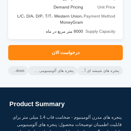
Demand Pricing
Unit Price
L/C، D/A، D/P، T/T، Western Union،
Payment Method
MoneyGram
Supply Capacity
8000 متر مربع در ماه
درخواست الان
پنجره های شیشه ای آلومینیومی,پنجره های کششی افقی آلومینیومی,پنجره های کشویی شیشه ای آلومینیومی
پنجره های آلومینیومی سفارشی ODM,پنجره هاي آلومينيومي ساخته شده به صورت سفارشي,پنجره های ضد بادی مدرن
Aluminium Glass Sliding Windows
Product Summary
پنجره های مدرن آلومینیوم - ضخامت قاب 1.4 میلی متر برای
قابلیت اطمینان توضیحات محصول: پنجره های آلومینیومی