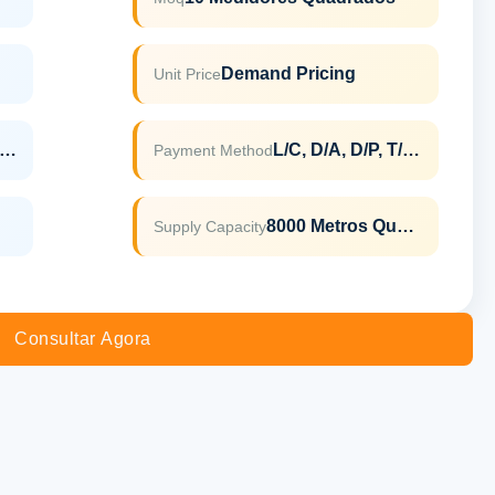
Demand Pricing
Unit Price
AMA AS2047 ISO9001
L/C, D/A, D/P, T/T, Western Union, MoneyGram
Payment Method
8000 Metros Quadrados Por Mês
Supply Capacity
Consultar Agora