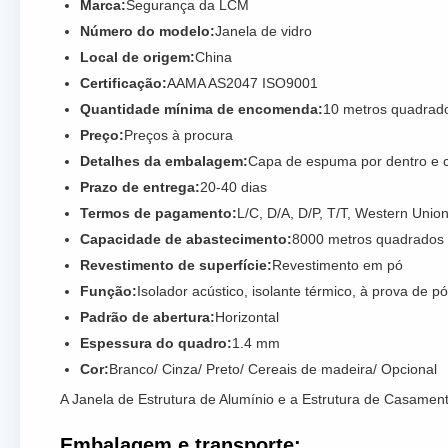
Marca:
Segurança da LCM
Número do modelo:
Janela de vidro
Local de origem:
China
Certificação:
AAMA AS2047 ISO9001
Quantidade mínima de encomenda:
10 metros quadrad
Preço:
Preços à procura
Detalhes da embalagem:
Capa de espuma por dentro e c
Prazo de entrega:
20-40 dias
Termos de pagamento:
L/C, D/A, D/P, T/T, Western Uni
Capacidade de abastecimento:
8000 metros quadrados
Revestimento de superfície:
Revestimento em pó
Função:
Isolador acústico, isolante térmico, à prova de pó
Padrão de abertura:
Horizontal
Espessura do quadro:
1.4 mm
Cor:
Branco/ Cinza/ Preto/ Cereais de madeira/ Opcional
A Janela de Estrutura de Alumínio e a Estrutura de Casament
Embalagem e transporte: