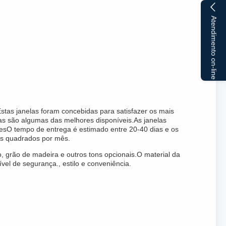
Atendimento on-line
stas janelas foram concebidas para satisfazer os mais
s são algumas das melhores disponíveis.As janelas
esO tempo de entrega é estimado entre 20-40 dias e os
os quadrados por mês.
o, grão de madeira e outros tons opcionais.O material da
vel de segurança., estilo e conveniência.