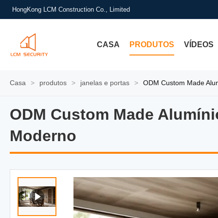
HongKong LCM Construction Co., Limited
CASA
PRODUTOS
VÍDEOS
Casa
>
produtos
>
janelas e portas
>
ODM Custom Made Alumí
ODM Custom Made Alumínio 
ODM Custom Made Alumínio
Moderno