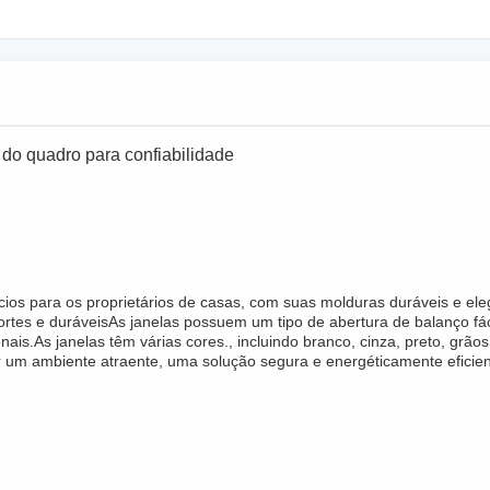
o quadro para confiabilidade
s para os proprietários de casas, com suas molduras duráveis e elega
fortes e duráveisAs janelas possuem um tipo de abertura de balanço fá
ais.As janelas têm várias cores., incluindo branco, cinza, preto, grã
er um ambiente atraente, uma solução segura e energéticamente eficien