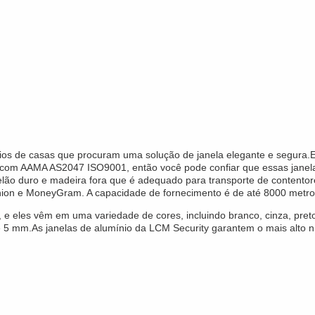
ários de casas que procuram uma solução de janela elegante e segura.E
 com AAMA AS2047 ISO9001, então você pode confiar que essas janela
o duro e madeira fora que é adequado para transporte de contentor
Union e MoneyGram. A capacidade de fornecimento é de até 8000 metr
, e eles vêm em uma variedade de cores, incluindo branco, cinza, pret
e 5 mm.As janelas de alumínio da LCM Security garantem o mais alto ní