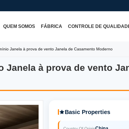
QUEM SOMOS
FÁBRICA
CONTROLE DE QUALIDAD
nio Janela à prova de vento Janela de Casamento Moderno
Janela à prova de vento Ja
 Janela à prova de vento Ja
Basic Properties
China
Country Of Origin