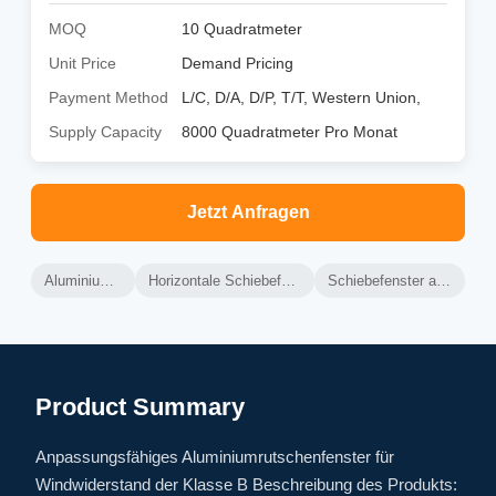
MOQ
10 Quadratmeter
Unit Price
Demand Pricing
Payment Method
L/C, D/A, D/P, T/T, Western Union,
Supply Capacity
8000 Quadratmeter Pro Monat
Jetzt Anfragen
Aluminiumglasfenster
Horizontale Schiebefenster aus Aluminium
Schiebefenster aus Aluminiumglas
Product Summary
Anpassungsfähiges Aluminiumrutschenfenster für
Windwiderstand der Klasse B Beschreibung des Produkts: