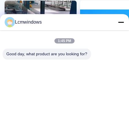
Lcmwindows
1:45 PM
Good day, what product are you looking for?
O painel de vidro de segurança
Vidro de segurança la
laminado impede a quebra no
com mais de 88% de
impacto com excelente
transmissão e excelen
isolamento sonoro e mais de
propriedades de isola
Contato Agora
Contato Agor
88% de transmissão
acústico, com garantia
anos