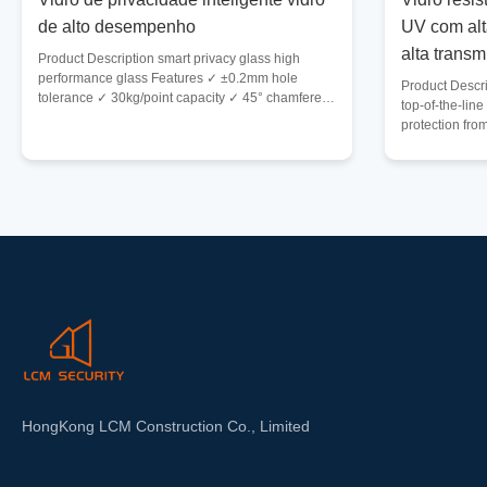
de alto desempenho
UV com alt
alta transm
Product Description smart privacy glass high
performance glass Features ✓ ±0.2mm hole
Product Descri
tolerance ✓ 30kg/point capacity ✓ 45° chamfered
top-of-the-line
edges ✓ EN 12150 compliant Packing & Shipping
protection fro
✓Drill pattern templates ✓Torque-limited fasteners
from high-quali
✓Hole protection plugs ✓Vibration sensors ✓The
provide except
actual packaging shall be subject to the photos
making it the i
taken by the corresponding staff at the time of
applications. O
shipment. It is mainly carried out in accordance
UV Resistant G
with the customer's requirements for packaging
resistance. Wit
and
this glass prod
HongKong LCM Construction Co., Limited