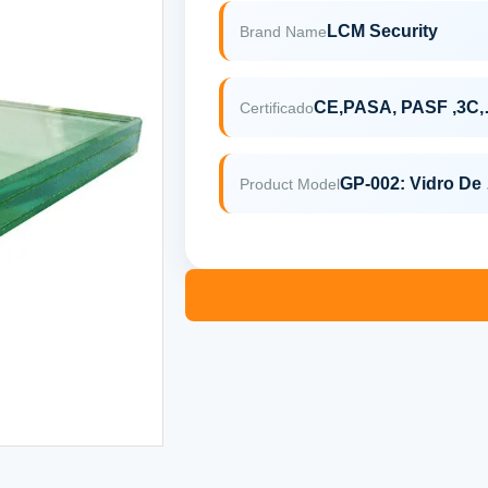
LCM Security
Brand Name
CE,PASA
Certificado
GP-002
Product Model