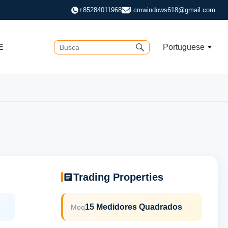
+85284011968
Lcmwindows618@gmail.com
E
Portuguese
Trading Properties
15 Medidores Quadrados
Moq