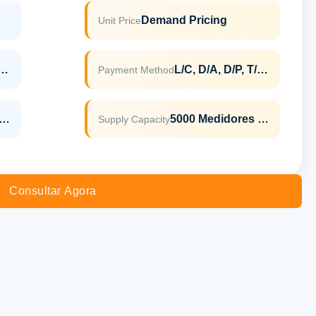
Demand Pricing
Unit Price
, PASF ,3C, ISO9001,
L/C, D/A, D/P, T/T, Western Union, MoneyGram
Payment Method
: Vidro De Privacidade Congelado De 5 Mm
5000 Medidores Quadrados Pelo Mês
Supply Capacity
Consultar Agora