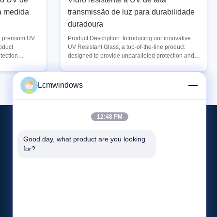
 à medida
transmissão de luz para durabilidade
duradoura
ur premium UV
Product Description: Introducing our innovative
roduct
UV Resistant Glass, a top-of-the-line product
tection
designed to provide unparalleled protection and
ng durability
performance for a variety of applications. This
ass material,
premium glass is specially crafted to incorporate
ive features
advanced UV resistance technology, ensuring
Lcmwindows
ous
maximum durability and longevity even in the
tes of our UV
most challenging environments. With its
esistance. This
exceptional UV resistance attributes, our UV
12:48 PM
hly durable and
Resistant Glass is the ideal choice for a wide
range of uses,
Good day, what product are you looking 
Contacte-Nos
for?
Lcmwindows618@gmail.com
852-8401-1968
Fábrica n.o 11, Parque Industrial Hongling,
Vila Shibi, Rua Pingdi, distrito de Longgang,