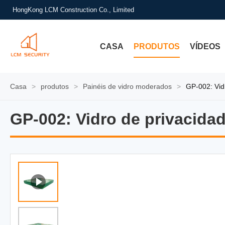
HongKong LCM Construction Co., Limited
CASA
PRODUTOS
VÍDEOS
Casa
>
produtos
>
Painéis de vidro moderados
>
GP-002: Vid
GP-002: Vidro de privacid
GP-002: Vidro de privacid