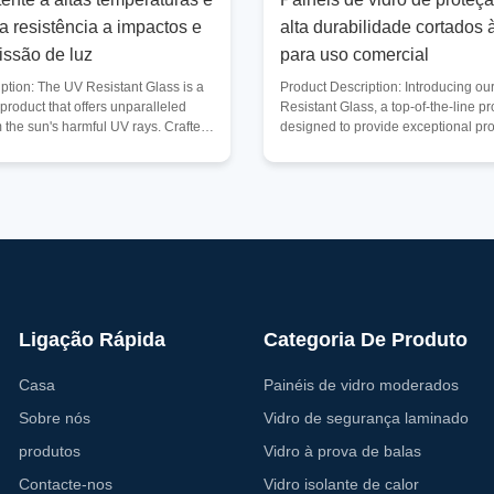
a resistência a impactos e
alta durabilidade cortados
issão de luz
para uso comercial
ption: The UV Resistant Glass is a
Product Description: Introducing o
 product that offers unparalleled
Resistant Glass, a top-of-the-line p
m the sun's harmful UV rays. Crafted
designed to provide exceptional pro
ty glass, this product is designed to
against harmful UV rays while offeri
ional durability and performance,
and style. Made from high-quality gl
deal choice for a wide range of
this glass boasts a range of impress
ne of the standout features of this
that make it an ideal choice for vari
lass is its remarkable scratch
applications. One of the key attribu
h a high level of scratch resistance,
Resistant Glass is its high scratch r
uct maintains its
means that the glass surface is hig
Ligação Rápida
Categoria De Produto
Casa
Painéis de vidro moderados
Sobre nós
Vidro de segurança laminado
produtos
Vidro à prova de balas
Contacte-nos
Vidro isolante de calor