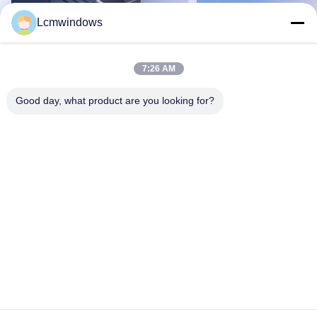
Lcmwindows
7:26 AM
Good day, what product are you looking for?
VIDEO
Vidro de privacidade inteligente
Painéis de vidro de pr
vidro de alto desempenho
de alta durabilidade co
medida para uso comer
Contato Agora
Contato Agor
Casa
Produtos
Vídeos
Quem Somos
Fábrica
Controle de Qualidade
Fale Conosco
Pedir um orçamento
notícias