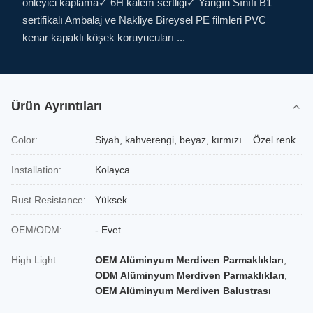
önleyici kaplama✓ 6H kalem sertliği✓ Yangın Sınıfı B1
sertifikalı Ambalaj ve Nakliye Bireysel PE filmleri PVC
kenar kapaklı köşek koruyucuları ...
Ürün Ayrıntıları
Color:
Siyah, kahverengi, beyaz, kırmızı... Özel renk
Installation:
Kolayca.
Rust Resistance:
Yüksek
OEM/ODM:
- Evet.
High Light:
OEM Alüminyum Merdiven Parmaklıkları
,
ODM Alüminyum Merdiven Parmaklıkları
,
OEM Alüminyum Merdiven Balustrası