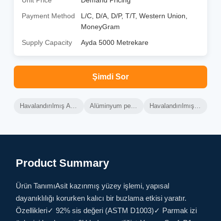
Unit Price
Demand Pricing
Payment Method
L/C, D/A, D/P, T/T, Western Union,
MoneyGram
Supply Capacity
Ayda 5000 Metrekare
Şimdi Sor
Havalandırılmış Alüminyum Perde Duvarı
Alüminyum perde duvar çerçevesi
Havalandırılmış Perde Duvarı Isıtma
Product Summary
Ürün TanımıAsit kazınmış yüzey işlemi, yapısal
dayanıklılığı korurken kalıcı bir buzlama etkisi yaratır.
Özellikleri✓ 92% sis değeri (ASTM D1003)✓ Parmak izi