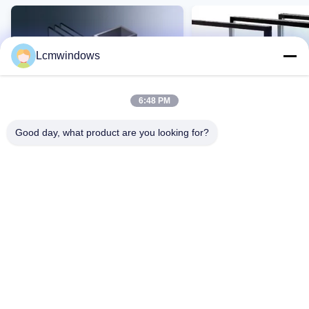
Lcmwindows
6:48 PM
Good day, what product are you looking for?
VIDEO
Akıllı gizlilik camı yüksek
Yüksek sıcaklığa dayan
performanslı cam
yüksek darbe direnci v
ışık iletimli UV dirençli
Şimdi Iletişime Geçin
Şimdi Iletişime G