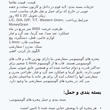
قیمت: قیمت تقاضا
جزئیات بسته بندی: لایه فوم در داخل و کارتون سخت و جعبه
چوبی در خارج که برای حمل و نقل ظرف مناسب است.
زمان تحویل: 20 تا 40 روز
شرایط پرداخت: L/C، D/A، D/P، T/T، Western Union،
MoneyGram
ظرفیت عرضه: 8000 متر مربع در ماه
عملکرد: ضد صدا، ضد گرما، ضد گرد و غبار
لوازم جانبی: قفل، دستگیره، پیچ
ضخامت قاب: 1.4mm
سبک: مدرن / سفارشی
الگوی باز کردن: افقی
پنجره های آلومینیومی سفارشی ما دارای بهترین قاب و قاب های
آلومینیومی هستند. قاب ها از آلومینیوم 1.4mm ضخیم برای
حداکثر قدرت و دوام ساخته شده اند.و همچنین عایق صوتی بسیار
خوبی دارند، عایق گرما و عملکرد ضد گرد و غبار. طراحی مدرن و
سفارشی آنها را انتخاب ایده آل برای هر خانه یا ساختمان تجاری
می کند.,در پنجره های آلومینیومی سفارشی ما وجود دارد.
بسته بندی و حمل:
بسته بندی و حمل پنجره های آلومینیومی:
هر پنجره اي با پوشش حبابي بسته شده تا تامين امنيت