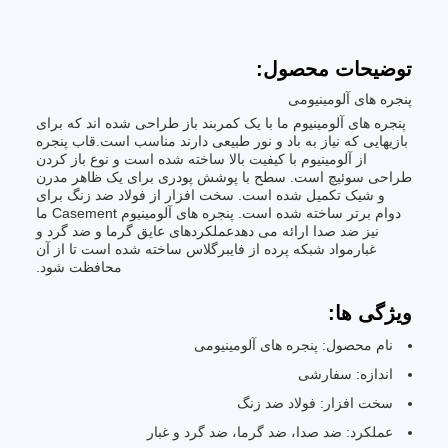
توضیحات محصول:
پنجره های آلومینیومی
پنجره های آلومینیوم ما با یک کمربند باز طراحی شده اند که برای
بازیهایی که نیاز به باد و نور طبیعی دارند مناسب است.قاب پنجره
از آلومینیوم با کیفیت بالا ساخته شده است و نوع باز کردن
طراحی سوئیچ است. سطح با پوشش پودری برای یک ظاهر مدرن
و شیک تکمیل شده است. سخت افزار از فولاد ضد زنگ برای
دوام برتر ساخته شده است. پنجره های آلومینیوم Casement ما
نیز ضد صدا ارائه می دهدعملکردهای عایق گرما و ضد گرد و
غبارمواد شبكه پرده از فايبرگلاس ساخته شده است تا از آن
محافظت شود.
ویژگی ها:
نام محصول: پنجره های آلومینیومی
اندازه: سفارشی
سخت افزار: فولاد ضد زنگ
عملکرد: ضد صدا، ضد گرما، ضد گرد و غبار