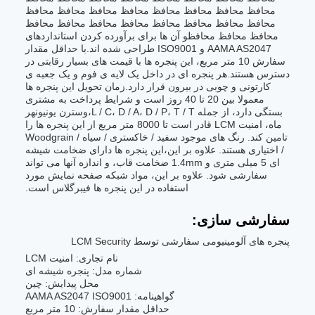
محافظ محافظ محافظ محافظ محافظ محافظ محافظ محافظ
محافظ محافظ محافظ محافظ محافظ محافظ محافظ محافظ
محافظ محافظ محافظو آن ها برای برآورده کردن استانداردهای
AAMA AS2047 و ISO9001 طراحی شده اند.با حداقل مقدار
سفارش 10 متر مربع، این پنجره ها با قیمت های بسیار رقابتی در
دسترس هستند.هر پنجره ای در داخل یک لایه ی فوم و یک جعبه ی
کارتونی و چوبی در بیرون قرار دارد.زمان تحویل این پنجره ها
معمولا بین 20 تا 40 روز است و شرایط پرداخت به مشتری
بستگی دارد، از جمله L / C، D / A، D / P، T / T،وسترن یونیونهر
ماه، امنیت LCM قادر است تا 8000 متر مربع از این پنجره ها را
تامین کند. رنگ های موجود سفید / خاکستری / سیاه / Woodgrain
/ اختیاری هستند. علاوه بر این،این پنجره ها دارای ضخامت شیشه
ای 5 میلی متری و 1.4mm ضخامت قاب، و اندازه آنها می تواند
سفارشی شود. علاوه بر این، مواد شبکه صفحه نمایش مورد
استفاده در این پنجره ها فیبرگلاس است.
سفارشی سازی:
پنجره های آلومینیومی سفارشی توسط LCM Security
نام تجاری: امنیت LCM
شماره مدل: پنجره شیشه ای
محل پیدایش: چین
گواهینامه: AAMA AS2047 ISO9001
حداقل مقدار سفارش: 10 متر مربع