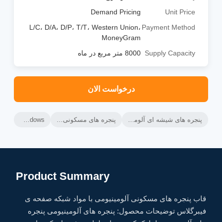
Demand Pricing
Unit Price
L/C، D/A، D/P، T/T، Western Union،
Payment Method
MoneyGram
Supply Capacity
8000 متر مربع در ماه
درخواست الان
پنجره های شیشه ای آلومینیومی,پنجره های کششی افقی آلومینیومی,پنجره های کشویی شیشه ای آلومینیومی
پنجره های مسکونی آلومینیومی,ترمز حرارتی پنجره های آلومینیومی,پنجره های مسکونی
Aluminium Glass Sliding Windows
Product Summary
قاب پنجره های مسکونی آلومینیومی با مواد شبکه صفحه ی
فیبرگلاس توضیحات محصول: پنجره های آلومینیومی پنجره