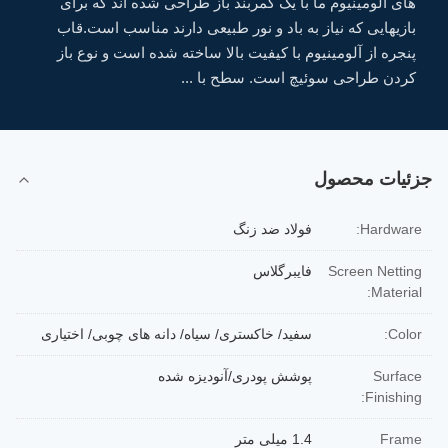
های آلومینیوم ما با یک کمربند باز طراحی شده اند که برای
بازیهایی که نیاز به باد و نور طبیعی دارند مناسب است.قاب
پنجره از آلومینیوم با کیفیت بالا ساخته شده است و نوع باز
کردن طراحی سوئیچ است. سطح با ...
جزئیات محصول
Hardware:
فولاد ضد زنگ
Screen Netting
فایبرگلاس
Material:
Color:
سفید/ خاکستری/ سیاه/ دانه های چوبی/ اختیاری
Surface
پوشش پودری/آنودیزه شده
Finishing:
Frame
1.4 میلی متر