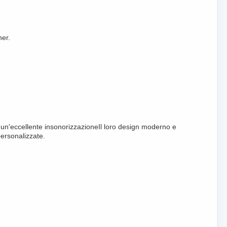
ner.
he un'eccellente insonorizzazioneIl loro design moderno e
personalizzate.