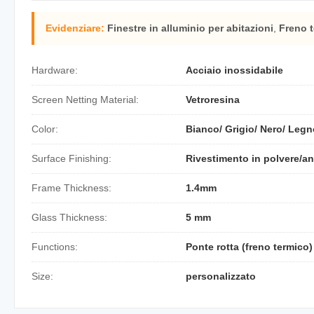
Evidenziare:
Finestre in alluminio per abitazioni
,
Freno t
Hardware:
Acciaio inossidabile
Screen Netting Material:
Vetroresina
Color:
Bianco/ Grigio/ Nero/ Legn
Surface Finishing:
Rivestimento in polvere/a
Frame Thickness:
1.4mm
Glass Thickness:
5 mm
Functions:
Ponte rotta (freno termico
Size:
personalizzato