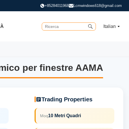
+85284011968
Lcmwindows618@gmail.com
TÀ
Italian
rmico per finestre AAMA
rmico per finestre AAMA
Trading Properties
10 Metri Quadri
Moq