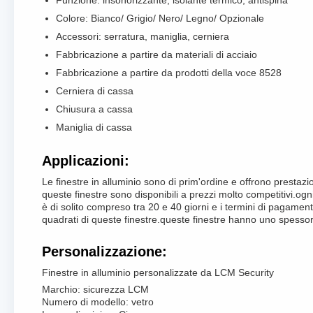
Funzione: insonorizzante, isolante termico, antispina
Colore: Bianco/ Grigio/ Nero/ Legno/ Opzionale
Accessori: serratura, maniglia, cerniera
Fabbricazione a partire da materiali di acciaio
Fabbricazione a partire da prodotti della voce 8528
Cerniera di cassa
Chiusura a cassa
Maniglia di cassa
Applicazioni:
Le finestre in alluminio sono di prim'ordine e offrono prest
queste finestre sono disponibili a prezzi molto competitivi.ogn
è di solito compreso tra 20 e 40 giorni e i termini di pagamen
quadrati di queste finestre.queste finestre hanno uno spessore d
Personalizzazione:
Finestre in alluminio personalizzate da LCM Security
Marchio: sicurezza LCM
Numero di modello: vetro