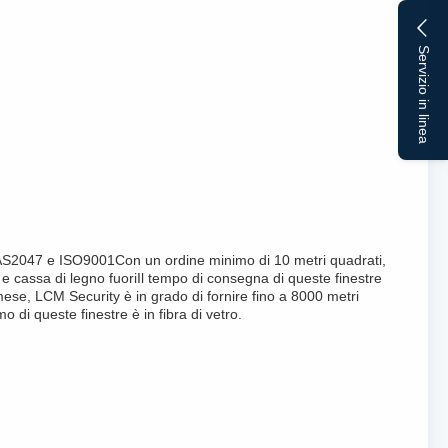
Servizio in linea
MA AS2047 e ISO9001Con un ordine minimo di 10 metri quadrati,
o e cassa di legno fuoriIl tempo di consegna di queste finestre
mese, LCM Security è in grado di fornire fino a 8000 metri
o di queste finestre è in fibra di vetro.