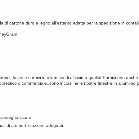
dia di cartone duro e legno all'esterno adatta per la spedizione in contai
MoneyGram
cornici, fasce e cornici in alluminio di altissima qualità.Forniscono anc
 domestico o commerciale.,sono inclusi nelle nostre finestre in alluminio 
 consegna sicura.
riali di ammortizzazione adeguati.