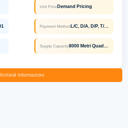
Demand Pricing
Unit Price
01
L/C, D/A, D/P, T/T, Western Union, MoneyGram
Payment Method
8000 Metri Quadrati Al Mese
Supply Capacity
Richiedi Informazioni