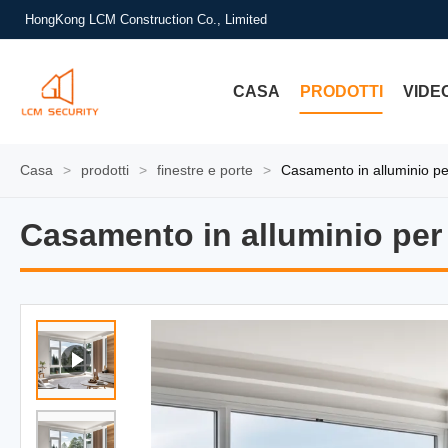
HongKong LCM Construction Co., Limited
CASA
PRODOTTI
VIDE
Casa
>
prodotti
>
finestre e porte
>
Casamento in alluminio pe
Casamento in alluminio per
Casamento in alluminio per