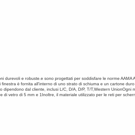
azioni durevoli e robuste.e sono progettati per soddisfare le norme AA
i finestra è fornita all'interno di uno strato di schiuma e un cartone dur
to dipendono dal cliente, inclusi L/C, D/A, D/P, T/T,Western UnionOgni 
i vetro di 5 mm e 1Inoltre, il materiale utilizzato per le reti per scherm