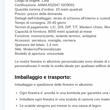
Luogo di origine: Cina
Certificazione: AAMA AS2047 ISO9001
Quantità minima d'ordine: 10 metri quadrati
Prezzo: prezzo della domanda
Dettagli dell'imballaggio: strato di schiuma all'interno e custo
Tempo di consegna: 20-40 giorni
Termini di pagamento: L/C, D/A, D/P, T/T, Western Union, 
Capacità di fornitura: 8000 metri quadrati al mese
Funzione: insonorizzante, isolante termico, antispina
Accessori: serratura, maniglia, cerniera
Spessore del telaio: 1,4 mm
Stile: Moderno/Personalizzato
Modello di apertura: orizzontale
Le nostre finestre in alluminio personalizzate sono dotate di 
personalizzato li rende la scelta ideale per qualsiasi edificio
Imballaggio e trasporto:
Imballaggio e spedizione delle finestre in alluminio:
Ogni finestra e' avvolta in una bombola per garantire una
Imballare ogni finestra in una scatola di cartone con mate
Le scatole vengono poi messe in una cassa di legno.