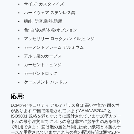
サイズ: カスタマイズ
ハードウェア:ステンレス鋼
機能: 防音,防熱,防塵
色: 白/灰/黒/木粒/オプション
アクセサリー:ロック,ハンドル,ヒンジ
カーメントフレーム アルミウム
アルミ製のカーブス
カーゼント・ヒンジ
カーゼントロック
ケースメント ハンドル
応用:
LCMのセキュリティ アルミガラス窓は 高い性能で 耐久性
があります 中国で製造されていますAAMA AS2047 と
ISO9001 規格を満たすように設計されています10平方メー
トルの最小注文量で,これらの窓は非常に競争力のある価格
で利用できます.窓は泡の層と外側には硬い紙箱と木製のケ
ースが用意されていますこれらの窓の配送時間は通常20〜