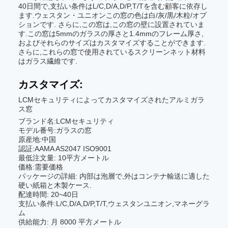
40日間で,支払い条件はL/C,D/A,D/P,T/Tを含む顧客に依存し
ます.ウェスタン・ユニオンこの窓の色は白/灰/黒/木粒/オプ
ションです. さらに,この窓は,この窓の壁に設置されていま
す.この窓は5mmのガラスの厚さと1.4mmのフレーム厚さ,
およびそれらのサイズはカスタマイズすることができます.
さらに,これらの窓で使用されているスクリーンネット材料
はガラス繊維です.
カスタマイズ:
LCMセキュリティによってカスタマイズされたアルミガラ
ス窓
ブランド名:LCMセキュリティ
モデル番号:ガラスの窓
原産地:中国
認証:AAMA AS2047 ISO9001
最低注文量: 10平方メートル
価格:需要価格
パッケージの詳細: 内部は泡層で,外はコンテナ輸送に適した
硬い紙箱と木製ケース.
配達時間: 20~40日
支払い条件:L/C,D/A,D/P,T/T,ウェスタンユニオン,マネーグラ
ム
供給能力: 月 8000 平方メートル