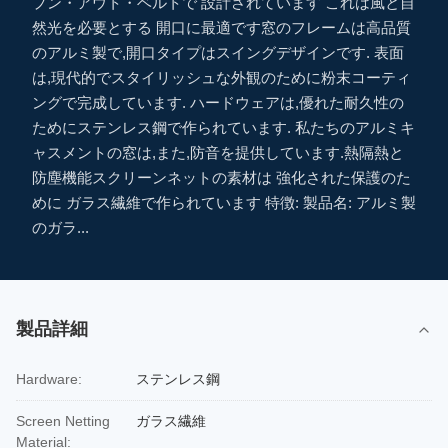
プン・アウト・ベルトで 設計されています これは風と自
然光を必要とする 開口に最適です窓のフレームは高品質
のアルミ製で,開口タイプはスイングデザインです. 表面
は,現代的でスタイリッシュな外観のために粉末コーティ
ングで完成しています. ハードウェアは,優れた耐久性の
ためにステンレス鋼で作られています. 私たちのアルミキ
ャスメントの窓は,また,防音を提供しています.熱隔熱と
防塵機能スクリーンネットの素材は 強化された保護のた
めに ガラス繊維で作られています 特徴: 製品名: アルミ製
のガラ...
製品詳細
Hardware:
ステンレス鋼
Screen Netting
ガラス繊維
Material: