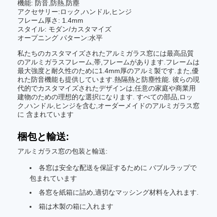
機能: 防音,防熱,防塵
アクセサリー:ロック,ハンドル,ヒンジ
フレーム厚さ: 1.4mm
スタイル: モダン/カスタマイズ
オープニング パターン:水平
私たちのカスタマイズされたアルミガラス窓には最高品質
のアルミガラスフレーム,帯,フレームがあります.フレームは
最大強度と耐久性のために1.4mm厚のアルミ製です.また,優
れた防音機能も提供しています.熱隔熱と防塵性能. 彼らの現
代的でカスタマイズされたデザインは,任意の家庭や商業用
建物のための理想的な選択になります. すべての部品,ロッ
ク,ハンドル,ヒンジを含む,オーダーメイドのアルミガラス窓
に 含まれています
梱包と輸送:
アルミガラス窓の包装と輸送:
各窓は安全な配送を保証するために バブルラップで
包まれています
各窓を紙箱に詰め,適切なマッシング材料を入れます.
箱は木製の箱に入れます