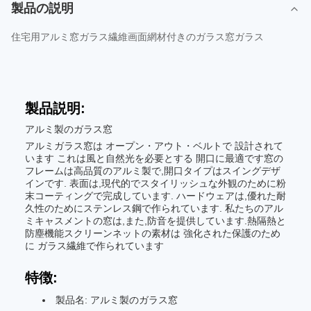
製品の説明
住宅用アルミ窓ガラス繊維画面網材付きのガラス窓ガラス
製品説明:
アルミ製のガラス窓
アルミガラス窓は オープン・アウト・ベルトで 設計されて
います これは風と自然光を必要とする 開口に最適です窓の
フレームは高品質のアルミ製で,開口タイプはスイングデザ
インです. 表面は,現代的でスタイリッシュな外観のために粉
末コーティングで完成しています. ハードウェアは,優れた耐
久性のためにステンレス鋼で作られています. 私たちのアル
ミキャスメントの窓は,また,防音を提供しています.熱隔熱と
防塵機能スクリーンネットの素材は 強化された保護のため
に ガラス繊維で作られています
特徴:
製品名: アルミ製のガラス窓