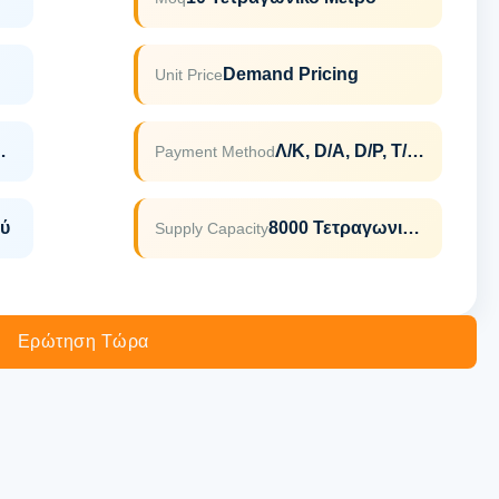
Demand Pricing
Unit Price
ISO9001
Λ/Κ, D/A, D/P, T/T, Western Union, MoneyGram
Payment Method
ύ
8000 Τετραγωνικά Μέτρα Το Μήνα
Supply Capacity
Ερώτηση Τώρα