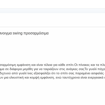
 άνοιγμα swing προσαρμόσιμα
όσιμη εμφάνιση και είναι τέλεια για κάθε σπίτι.Οι πίνακες και τα πλα
σιμα σε διάφορα μεγέθη για να ταιριάζουν στις ανάγκες σαςΤο γυαλί πά
χτυού από γυαλί ίνες εξασφαλίζει ότι το σπίτι σας παραμένει ασφαλές
ν μια ελκυστική και κομψή εμφάνιση, ενώ ταυτόχρονα είναι ενεργειακ