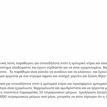
ική λύση παράθυρου για οποιοδήποτε σπίτι ή εμπορικό κτίριο.και είναι
τημα κλειδώματος και έχουν σχεδιαστεί για να είναι ηχομονωμένα, θε
άσιτα.. Τα παράθυρα είναι εύκολο να ανοίξουν και να κλείσουν, και έχ
θυρα έρχονται με ένα στρώμα αφρού και σκληρό χαρτόνι και ξύλινη θήκ
νικά για οποιοδήποτε σπίτι ή εμπορικό κτίριο και προσφέρουν εμπορι
α είναι ηχομόνωτα, θερμομόνωτα και αμυδρόστατα.και να έρχονται μ
ιστη ποσότητα παραγγελίας 10 τετραγωνικών μέτρων, τιμολόγηση ζήτη
8000 τετραγωνικών μέτρων ανά μήνα, μπορείτε να είστε σίγουροι ότι η