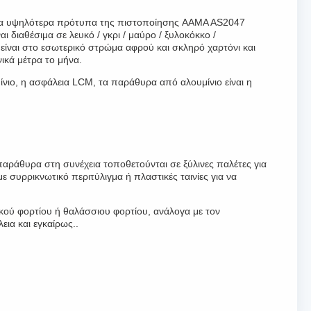
στα υψηλότερα πρότυπα της πιστοποίησης AAMA AS2047
διαθέσιμα σε λευκό / γκρι / μαύρο / ξυλοκόκκο /
 είναι στο εσωτερικό στρώμα αφρού και σκληρό χαρτόνι και
ικά μέτρα το μήνα.
νιο, η ασφάλεια LCM, τα παράθυρα από αλουμίνιο είναι η
αράθυρα στη συνέχεια τοποθετούνται σε ξύλινες παλέτες για
 συρρικνωτικό περιτύλιγμα ή πλαστικές ταινίες για να
ού φορτίου ή θαλάσσιου φορτίου, ανάλογα με τον
ια και εγκαίρως..