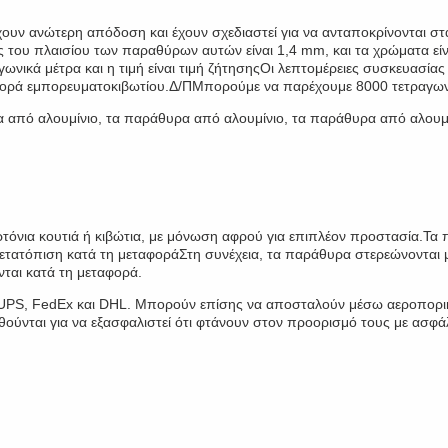
ουν ανώτερη απόδοση και έχουν σχεδιαστεί για να ανταποκρίνονται 
ου πλαισίου των παραθύρων αυτών είναι 1,4 mm, και τα χρώματα είναι 
γωνικά μέτρα και η τιμή είναι τιμή ζήτησηςΟι λεπτομέρειες συσκευασίας
εταφορά εμπορευματοκιβωτίου.Δ/ΠΜπορούμε να παρέχουμε 8000 τετραγων
α από αλουμίνιο, τα παράθυρα από αλουμίνιο, τα παράθυρα από αλουμί
όνια κουτιά ή κιβώτια, με μόνωση αφρού για επιπλέον προστασία.Τα π
ετατόπιση κατά τη μεταφοράΣτη συνέχεια, τα παράθυρα στερεώνονται με
νται κατά τη μεταφορά.
UPS, FedEx και DHL. Μπορούν επίσης να αποσταλούν μέσω αεροπορικ
νται για να εξασφαλιστεί ότι φτάνουν στον προορισμό τους με ασφάλε