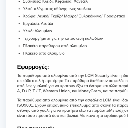
Συσκευές: Κλειδί, Κεφαλίδα, Χάντζελ
Υλικό πλέγματος οθόνης: ίνες γυαλιού
Χρώμα: Λευκό/ Γκρίζο/ Μαύρο/ Ξυλοκόκκινο/ Προαιρετικό
Εργαλεία: Ατσάλι
Υλικό: Αλουμίνιο
Τεχνουργήματα για την κατασκευή καλωδίων
Πλακέτο παραθύρου από αλουμίνιο
Πλακέτο από αλουμίνιο
Εφαρμογές:
Τα παράθυρα από αλουμίνιο από την LCM Security είναι η ιδαν
σε κάθε στυλ ή προτίμησηΤα παράθυρα διαθέτουν ασφαλές σύσ
από ίνες γυαλιού για να κρατούν έξω τα έντομα και άλλα παρ
Α, D / P, T / T, Western Union, και MoneyGram, και τα παρά
Τα παράθυρα από αλουμίνιο από την ασφάλεια LCM είναι ιδα
ISO9001.Έχουν επιφανειακό επικάλυμμα από σκόνηΤα παράθυρ
οθόνης από γυαλί για να κρατήσει έξω τα παράσιταΜε ελάχ
είναι τόσο προσιτά όσο και βολικά.Με ικανότητα εφοδιασμού 