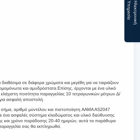
α
Η
λ
ε
κ
τ
ρ
ο
ν
ι
κ
ή
Υ
π
η
ρ
ε
σ
ί
 διαθέσιμα σε διάφορα χρώματα και μεγέθη για να ταιριάζουν
ρμομόνωτα και αμυδρόστατα.Επίσης, έρχονται με ένα υλικό
ουν ελάχιστη ποσότητα παραγγελίας 10 τετραγωνικών μέτρων.Δ/
η για ασφαλή αποστολή.
κό σήμα, αριθμό μοντέλου και πιστοποίηση AAMA AS2047
ε ένα ασφαλές σύστημα κλειδώματος και υλικό διεύθυνσης
σης και χρόνο παράδοσης 20-40 ημερών, αυτά τα παράθυρα
 παραγγελία σας θα εκπληρωθεί.