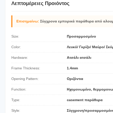
Λεπτομέρειες Προιόντος
Επισημαίνω:
Σύγχρονα εμπορικά παράθυρα από αλουμ
Size:
Προσαρμοσμένο
Color:
Λευκό/ Γκρίζο/ Μαύρο/ Σκό
Hardware:
Ατσάλι ατσάλι
Frame Thickness:
1.4mm
Opening Pattern:
Οριζόντια
Function:
Ηχομονωμένο, θερμομονωμ
Type:
casement παράθυρα
Style:
Σύγχρονη/προσαρμοσμέν