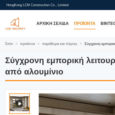
HongKong LCM Construction Co., Limited
ΑΡΧΙΚΉ ΣΕΛΊΔΑ
ΠΡΟΪΌΝΤΑ
ΒΊΝΤΕ
Σπίτι
>
προϊόντα
>
παράθυρα και πόρτες
>
Σύγχρονη εμπορικ
Σύγχρονη εμπορική λειτου
Σύγχρονη εμπορική λειτου
από αλουμίνιο