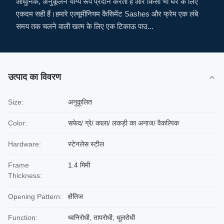
आधुनिक, अनुकूलन योग्य रूप प्रदान करती हैं और किसी भी घर के लिए
एकदम सही हैं।हमारे एल्यूमीनियम कैसिमेंट Sashes और फ्रेम एक लंबे
समय तक चलने वाली खत्म के लिए एक टिकाऊ पाउ...
उत्पाद का विवरण
Size:
अनुकूलित
Color:
सफेद/ ग्रे/ काला/ लकड़ी का अनाज/ वैकल्पिक
Hardware:
स्टेनलेस स्टील
Frame
1.4 मिमी
Thickness:
Opening Pattern:
क्षैतिज
Function:
ध्वनिरोधी, तापरोधी, धूलरोधी