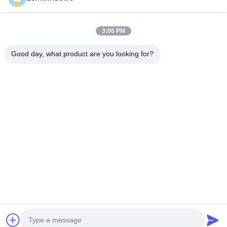
3:06 PM
Good day, what product are you looking for?
VIDEO
अनुकूलित एल्यूमीनियम ग्लास खिड़कियों के
आधुनिक एल्यूमीनियम ग्लास स्लाइ
कैसमेंट खोलने सिलिकॉन सीलेंट
अग्निरोधक टेम्पर्ड ग्लास विंडो
अब संपर्क करें
अब संपर्क करें
होम
उत्पाद
वीडियो
हमारे बारे में
फैक्टरी यात्रा
गुणवत्ता नियंत्रण
हमसे संपर्क करें
एक बोली का अनुरोध
समाचार
© 2026 HongKong LCM Construction Co., Limited. All Rights Reserved.