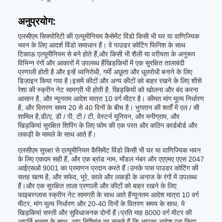
अनुप्रयोग:
एलसीएम सिक्योरिटी की एल्यूमीनियम कैसेमेंट विंडो किसी भी घर या वाणिज्यिक
भवन के लिए आदर्श विंडो समाधान हैं। वे पाउडर कोटिंग फिनिश के साथ
टिकाऊ एल्यूमीनियम से बने होते हैं,और किसी भी शैली या वरीयता के अनुरूप
विभिन्न रंगों और आकारों में उपलब्ध हैंखिड़कियों में एक सुरक्षित तालाबंदी
प्रणाली होती है और इन्हें ध्वनिरोधी, गर्मी अछूता और धूलरोधी बनाने के लिए
डिज़ाइन किया गया है।इसमें कीटों और अन्य कीटों को बाहर रखने के लिए शीसे
रेशा की स्क्रीन नेट सामग्री भी होती है. खिड़कियों को खोलना और बंद करना
आसान है, और न्यूनतम आदेश मात्रा 10 वर्ग मीटर है। कीमत मांग मूल्य निर्धारण
है, और वितरण समय 20 से 40 दिनों के बीच है। भुगतान की शर्तों में एल / सी
शामिल है,डी/ए, डी / पी, टी / टी, वेस्टर्न यूनियन, और मनीग्राम, और
खिड़कियां सुरक्षित शिपिंग के लिए फोम की एक परत और कठिन कार्डबोर्ड और
लकड़ी के मामले के साथ आते हैं।
एलसीएम सुरक्षा से एल्यूमीनियम कैसिमेंट विंडो किसी भी घर या वाणिज्यिक भवन
के लिए एकदम सही हैं, और एक ब्रांड नाम, मॉडल नंबर और एएएमए एएस 2047
आईएसओ 9001 का प्रमाणन प्रदान करते हैं।उनके पास पाउडर कोटिंग की
सतह खत्म है, और सफेद, भूरे, काले और लकड़ी के अनाज के रंगों में उपलब्ध
हैं।और एक सुरक्षित ताला प्रणाली और कीटों को बाहर रखने के लिए
फाइबरग्लास स्क्रीन नेट सामग्री के साथ आते हैंन्यूनतम आदेश मात्रा 10 वर्ग
मीटर, मांग मूल्य निर्धारण और 20-40 दिनों के वितरण समय के साथ, ये
खिड़कियां सस्ती और सुविधाजनक दोनों हैं।प्रति माह 8000 वर्ग मीटर की
आपूर्ति क्षमता के साथ, आप निश्चिंत रह सकते हैं कि आपका आदेश पूरा किया