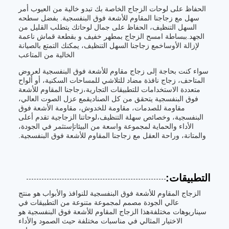
الحفاظ على لوحات الزجاج الخاصة بك تبدو خالية من العيوب أمر
سهل مع زجاجنا المقاوم للأشعة فوق البنفسجية. بفضل سطحه
السهل التنظيف، الحفاظ على جمال لوحاتك يتطلب القليل من
الجهد.ببساطة امسح الزجاج بمطهر خفيف و بقطعة قماش ناعمة
لإزالة الأوساخمع زجاجنا السهل التنظيف، يمكنك التمتع بالصيانة
الخالية من المتاعب
سواء كنت بحاجة إلى زجاج مقاوم للأشعة فوق البنفسجية لعروض
المتاحف، زجاج نافذة مضاد للتلاشي للمساحات السكنية، أو ألواح
متعددة الاستخدامات للتطبيقات التجارية،زجاجنا المقاوم للأشعة
فوق البنفسجية يتحقق من كل الصناديقمع عزل الصوت العالي،
مقاومة للصدمات، مقاومة للخدوش، مقاومة الأشعة فوق
البنفسجية، وخصائص سهلة التنظيف،لوحاتنا الزجاجية تقدم أعلى
الأداء والحماية لمجموعة واسعة من البيئاتإستثمر في الجودة،
والمتانة، وراحة العقل مع زجاجنا المقاوم للأشعة فوق البنفسجية.
التطبيقات:
الزجاج المقاوم للأشعة فوق البنفسجية للنوافذ والأبواب هو منتج
عالي الجودة مصمم لمجموعة متنوعة من التطبيقات في
سيناريوهات مختلفةهذا الزجاج المقاوم للأشعة فوق البنفسجية هو
الاختيار المثالي في مناسبات مختلفة حيث الصمود والأداء