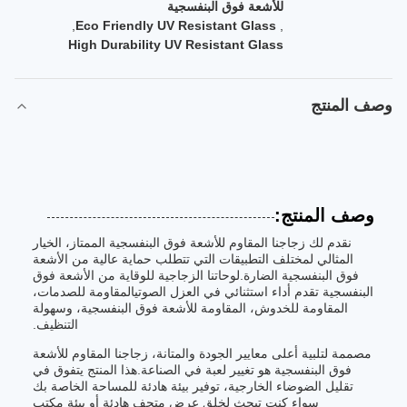
للأشعة فوق البنفسجية
,
Eco Friendly UV Resistant Glass
,
High Durability UV Resistant Glass
وصف المنتج
وصف المنتج:
نقدم لك زجاجنا المقاوم للأشعة فوق البنفسجية الممتاز، الخيار
المثالي لمختلف التطبيقات التي تتطلب حماية عالية من الأشعة
فوق البنفسجية الضارة.لوحاتنا الزجاجية للوقاية من الأشعة فوق
البنفسجية تقدم أداء استثنائي في العزل الصوتيالمقاومة للصدمات،
المقاومة للخدوش، المقاومة للأشعة فوق البنفسجية، وسهولة
التنظيف.
مصممة لتلبية أعلى معايير الجودة والمتانة، زجاجنا المقاوم للأشعة
فوق البنفسجية هو تغيير لعبة في الصناعة.هذا المنتج يتفوق في
تقليل الضوضاء الخارجية، توفير بيئة هادئة للمساحة الخاصة بك
سواء كنت تبحث لخلق عرض متحف هادئة أو بيئة مكتب