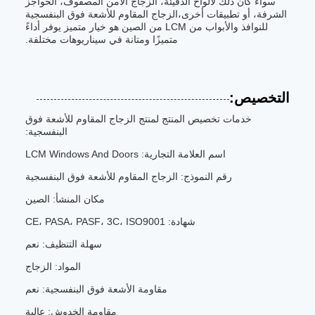
سواء كان ذلك لألواح الدفيئة، الزجاج الآمن المصفوف، الحواجز
الشرفة، أو تطبيقات أخرى،الزجاج المقاوم للأشعة فوق البنفسجية
للنوافذ والأبواب من LCM من الصين هو خيار متميز يوفر أداءً
متميزًا ومتانة في سيناريوهات مختلفة.
التخصيص:
خدمات تخصيص المنتج لمنتج الزجاج المقاوم للأشعة فوق
البنفسجية:
اسم العلامة التجارية: LCM Windows And Doors
رقم النموذج: الزجاج المقاوم للأشعة فوق البنفسجية
مكان المنشأ: الصين
شهادة: CE، PASA، PASF، 3C، ISO9001
سهلة التنظيف: نعم
المواد: الزجاج
مقاومة الأشعة فوق البنفسجية: نعم
مقاومة الخدوش: عالية