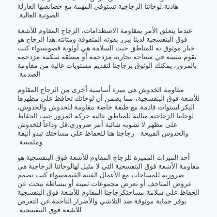
هادئة،لوحاتنا الزجاجية تستوفي المهمة مع خصائصها العازلة
الصوتية العالية.
عندما يتعلق الأمر بمقاومة الاصطدامات، الزجاج المقاوم للأشعة
فوق البنفسجية لدينا يبرز بقوته المتفوقة ومتانته.هذا الزجاج هو
خيار موثوق به للمناطق حيث السلامة هي أولوية قصوىسواء كنت
تقوم بتثبيته في مساحة تجارية مزدحمة أو منطقة سكنية مزدحمة
بالمرور، يمكنك الوثوق بزجاجنا لتقديم مستويات عالية من مقاومة
الصدمة.
مقاومة الخدوش هي ميزة أساسية أخرى من الزجاج المقاوم
للأشعة فوق البنفسجية، مما يضمن أن لوحاتك تحافظ على مظهرها
البكر لسنوات قادمة.مع طبقة خاصة مقاومة للخدوش والخدوش،
لوحاتنا الزجاجية مثالية للمناطق عالية حركة المرور حيث الحفاظ
على مظهر لا تشوبه شائبة أمر ضروري.قل وداعاً للخدوش
والخدوش القبيحة - زجاجنا هنا للحفاظ على مساحتك تبدو أنيقة
وملمسة.
أحد الميزات المميزة للزجاج المقاوم للأشعة فوق البنفسجية هو
مقاومة الأشعة فوق البنفسجية التي لا مثيل لهالوحاتنا الزجاجية هي
ضرورية للمساحات مع الأعمال الفنية القيمةسواء كنت تصمم
عروض المتاحف أو تعرض مجموعات ثمينة أو ببساطة تبحث عن
الحفاظ على سلامة مساحتكزجاجنا المقاوم للأشعة فوق البنفسجية
يوفر حماية موثوقة ضد التلاشي والأضرار الناجمة عن التعرض
للأشعة فوق البنفسجية.