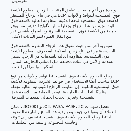
ضروريان.
واحدة من أهم مناسبات تطبيق المنتجات للزجاج المقاوم للأشعة
فوق البنفسجية للنوافذ والأبواب LCM هي في بناء الزجاج المستقر
للأشعة فوق البنفسجية لوحة الدفيئة.المقاومة العالية للأشعة فوق
البنفسجية من هذا الزجاج يجعلها مثالية لألواح الدفيئة، مما يوفر
الحماية من الأشعة فوق البنفسجية الضارة مع السماح بأقصى قدر
من انتقال الضوء لنمو النباتات الأمثل.
سيناريو آخر مهم حيث تتفوق هذه الزجاج المقاوم للأشعة فوق
البنفسجية هو في إنتاج زجاج السلامة المصفوف المقاوم للأشعة
فوق البنفسجية.المقاومة العالية للصدمات من الزجاج يضمن
السلامة والأمن في بيئات مختلفة مثل المباني التجارية، المنازل
السكنية، والمرافق العامة.
الزجاج المقاوم للأشعة فوق البنفسجية للنوافذ والأبواب من نوع
LCM مناسب أيضًا للاستخدام في حوائط الشرفة المقاومة للأشعة
فوق البنفسجية الملونة. إن مقاومة الزجاج الكيميائية العالية تجعله
مناسبًا للتطبيقات الخارجية ،توفير الحماية من الأشعة فوق
البنفسجية وتعزيز الجذب الجمالي لقسمات الشرفة.
بفضل شهادات CE، PASA، PASF، 3C، و ISO9001، يمكن
للعملاء أن يثقوا في جودة وموثوقية هذا المنتج.والطبيعة الصديقة
للبيئة للزجاج المقاوم للأشعة فوق البنفسجية تضيف إلى تنوعه
وجاذبيته لمجموعة واسعة من التطبيقات.