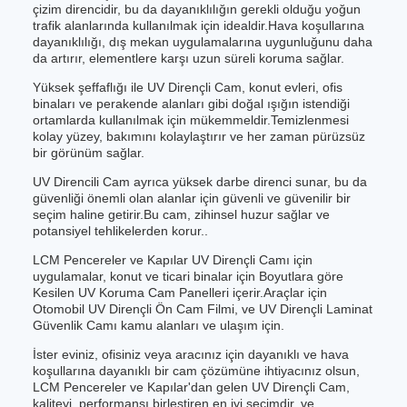
çizim direncidir, bu da dayanıklılığın gerekli olduğu yoğun
trafik alanlarında kullanılmak için idealdir.Hava koşullarına
dayanıklılığı, dış mekan uygulamalarına uygunluğunu daha
da artırır, elementlere karşı uzun süreli koruma sağlar.
Yüksek şeffaflığı ile UV Dirençli Cam, konut evleri, ofis
binaları ve perakende alanları gibi doğal ışığın istendiği
ortamlarda kullanılmak için mükemmeldir.Temizlenmesi
kolay yüzey, bakımını kolaylaştırır ve her zaman pürüzsüz
bir görünüm sağlar.
UV Direncili Cam ayrıca yüksek darbe direnci sunar, bu da
güvenliği önemli olan alanlar için güvenli ve güvenilir bir
seçim haline getirir.Bu cam, zihinsel huzur sağlar ve
potansiyel tehlikelerden korur..
LCM Pencereler ve Kapılar UV Dirençli Camı için
uygulamalar, konut ve ticari binalar için Boyutlara göre
Kesilen UV Koruma Cam Panelleri içerir.Araçlar için
Otomobil UV Dirençli Ön Cam Filmi, ve UV Dirençli Laminat
Güvenlik Camı kamu alanları ve ulaşım için.
İster eviniz, ofisiniz veya aracınız için dayanıklı ve hava
koşullarına dayanıklı bir cam çözümüne ihtiyacınız olsun,
LCM Pencereler ve Kapılar'dan gelen UV Dirençli Cam,
kaliteyi, performansı birleştiren en iyi seçimdir.,ve