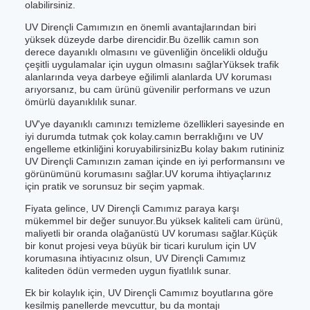
olabilirsiniz.
UV Dirençli Camımızın en önemli avantajlarından biri
yüksek düzeyde darbe direncidir.Bu özellik camın son
derece dayanıklı olmasını ve güvenliğin öncelikli olduğu
çeşitli uygulamalar için uygun olmasını sağlarYüksek trafik
alanlarında veya darbeye eğilimli alanlarda UV koruması
arıyorsanız, bu cam ürünü güvenilir performans ve uzun
ömürlü dayanıklılık sunar.
UV'ye dayanıklı camınızı temizleme özellikleri sayesinde en
iyi durumda tutmak çok kolay.camın berraklığını ve UV
engelleme etkinliğini koruyabilirsinizBu kolay bakım rutininiz
UV Dirençli Camınızın zaman içinde en iyi performansını ve
görünümünü korumasını sağlar.UV koruma ihtiyaçlarınız
için pratik ve sorunsuz bir seçim yapmak.
Fiyata gelince, UV Dirençli Camımız paraya karşı
mükemmel bir değer sunuyor.Bu yüksek kaliteli cam ürünü,
maliyetli bir oranda olağanüstü UV koruması sağlar.Küçük
bir konut projesi veya büyük bir ticari kurulum için UV
korumasına ihtiyacınız olsun, UV Dirençli Camımız
kaliteden ödün vermeden uygun fiyatlılık sunar.
Ek bir kolaylık için, UV Dirençli Camımız boyutlarına göre
kesilmiş panellerde mevcuttur, bu da montajı