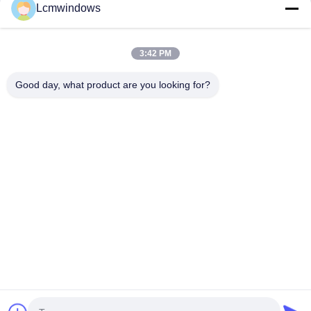
Lcmwindows
3:42 PM
Good day, what product are you looking for?
VIDEO
Akıllı gizlilik camı yüksek
Yüksek sıcaklığa dayan
performanslı cam
yüksek darbe direnci v
ışık iletimli UV dirençli
Şimdi Iletişime Geçin
Şimdi Iletişime G
Ana sayfa
Ürünler
VİDEOLAR
Hakkımızda
Fabrika turu
Kalite kontrol
Bize ulaşın
Teklif isteği
Haberler
© 2026 HongKong LCM Construction Co., Limited. All Rights Reserved.