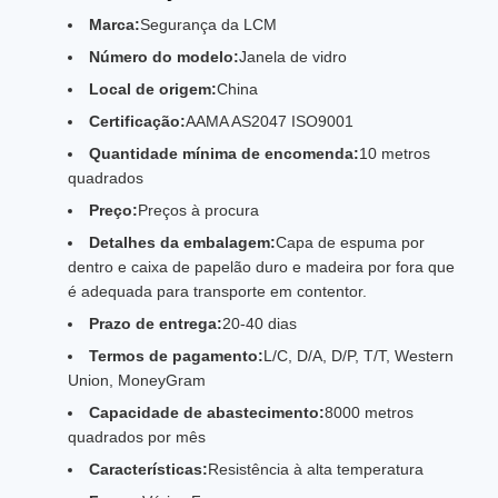
Marca:
Segurança da LCM
Número do modelo:
Janela de vidro
Local de origem:
China
Certificação:
AAMA AS2047 ISO9001
Quantidade mínima de encomenda:
10 metros
quadrados
Preço:
Preços à procura
Detalhes da embalagem:
Capa de espuma por
dentro e caixa de papelão duro e madeira por fora que
é adequada para transporte em contentor.
Prazo de entrega:
20-40 dias
Termos de pagamento:
L/C, D/A, D/P, T/T, Western
Union, MoneyGram
Capacidade de abastecimento:
8000 metros
quadrados por mês
Características:
Resistência à alta temperatura