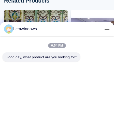
Related Products
Lcmwindows
6:54 PM
Good day, what product are you looking for?
VIDEO
Op maat gemaakte glazen glazen
Verfraaiing Glas met g
glazen glazen glazen glazen
glazen glazen glazen g
glazen glazen glazen glazen
glazen
glazen glazen glazen glazen
Contact Nu
Contact Nu
glazen glazen glazen glazen
glazen glazen glazen glazen
glazen glazen glazen glazen
glazen glazen glazen glazen