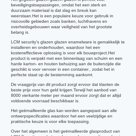
beveiligingstoepassingen, omdat het een sterk en
duurzaam materiaal is dat slag en breuk kan
weerstaan.Het is een populaire keuze voor gebruik in
risicovolle gebieden zoals banken, luchthavens en
overheidsgebouwen waar veiligheid van het grootste
belang is.
LCM security's glazen glazen enamelware is gemakkelijk te
installeren en onderhouden, waardoor het een
kosteneffectieve oplossing is voor elk bouwproject.Het
product is verpakt met een binnenlaag van schuim en een
harde karton- en houten behuizing aan de buitenzijde die
geschikt is voor vervoer in een container., zodat het in
perfecte staat op de bestemming aankomt.
De vraagprijs van dit product zorgt ervoor dat klanten de
beste prijs voor hun geld krijgen.Terwijl het aanbod van
8000 vierkante meter per maand ervoor zorgt dat er altijd
voldoende voorraad beschikbaar is.
Het geëmailleerde glas kan worden aangepast aan alle
ontwerpspecificaties.waardoor het een veelzijdige en
praktische keuze is voor elke toepassing.
Over het algemeen is het geëmailleerde glasproduct van