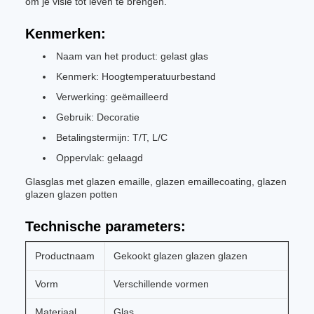
om je visie tot leven te brengen.
Kenmerken:
Naam van het product: gelast glas
Kenmerk: Hoogtemperatuurbestand
Verwerking: geëmailleerd
Gebruik: Decoratie
Betalingstermijn: T/T, L/C
Oppervlak: gelaagd
Glasglas met glazen emaille, glazen emaillecoating, glazen
glazen glazen potten
Technische parameters:
Productnaam
Gekookt glazen glazen glazen
Vorm
Verschillende vormen
Materiaal
Glas