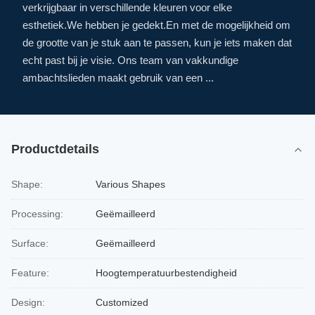
verkrijgbaar in verschillende kleuren voor elke
esthetiek.We hebben je gedekt.En met de mogelijkheid om
de grootte van je stuk aan te passen, kun je iets maken dat
echt past bij je visie. Ons team van vakkundige
ambachtslieden maakt gebruik van een ...
Productdetails
Shape:
Various Shapes
Processing:
Geëmailleerd
Surface:
Geëmailleerd
Feature:
Hoogtemperatuurbestendigheid
Design:
Customized