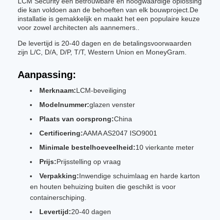
LCM Security een betrouwbare en hoogwaardige oplossing
die kan voldoen aan de behoeften van elk bouwproject.De
installatie is gemakkelijk en maakt het een populaire keuze
voor zowel architecten als aannemers..
De levertijd is 20-40 dagen en de betalingsvoorwaarden
zijn L/C, D/A, D/P, T/T, Western Union en MoneyGram.
Aanpassing:
Merknaam:
LCM-beveiliging
Modelnummer:
glazen venster
Plaats van oorsprong:
China
Certificering:
AAMA AS2047 ISO9001
Minimale bestelhoeveelheid:
10 vierkante meter
Prijs:
Prijsstelling op vraag
Verpakking:
Inwendige schuimlaag en harde karton
en houten behuizing buiten die geschikt is voor
containerschiping.
Levertijd:
20-40 dagen