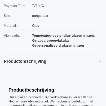
Payment Term:
T/T, L/C
Size:
aangepast
Material:
Glas
High Light:
Temperatuurbestendige glazen glazen
,
Gelaagd oppervlakglas
,
Gepersonaliseerd glazen glazen
Productomschrijving
Productbeschrijving:
Onze glazen producten zijn verkrijgbaar in verschillende
kleuren voor elke esthetiek.We hebben je gedekt.En met
de mogelijkheid om de grootte van je stuk aan te passen,