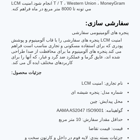
T / T ، Western Union ، MoneyGram انجام شود.امنيت LCM
مي تونه تا 8000 متر مربع در ماه فراهم کنه.
سفارشی سازی:
پنجره های آلومینیومی سفارشی
امنیت LCM پنجره های سفارشی را با قاب آلومینیوم و پوشش
پودری که برای استفاده مسکونی و تجاری مناسب است فراهم
می کند.پنجره های آلومینیوم ما برای محافظت از صدا طراحی
شده اند، عایق گرما و عملکرد ضد گرد و غبار، که آنها را برای
کاربردهای مختلف ایده آل می کند.
جزئیات محصول:
نام تجاری: امنیت LCM
شماره مدل: پنجره شیشه ای
محل پیدایش: چین
گواهینامه: AAMA AS2047 ISO9001
حداقل مقدار سفارش: 10 متر مربع
قیمت: قیمت تقاضا
جزئیات بسته بندی: لایه فوم در داخل و کارتون سخت و