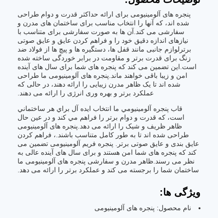
پنجره های آلومینیومی برای ارائه حداکثر قدرت و دوام طراحی
شده اند، که آنها را انتخاب مناسب برای ساختمان های مدرن و
سفارشی می کند.آن ها به صورت سفارشی برای متناسب با
نیازهای اندازه دقیق خود را و فراهم کردن عایق و عایق صوتی
برترلوازم جانبی مانند قفل ها، دستگیره ها و پیچ ها از فولاد ضد
زنگ برای قدرت برتر و مقاومت در برابر خوردگی ساخته شده
است.این تضمین می کند که پنجره های شما برای سال های آینده
امن و زیبا باقی خواهند ماند.پنجره های آلومینیومی ما طراحی
شده اند تا یک ظاهر مدرن زیبایی را ارائه دهند، در حالی که
عملکرد برتر و بهره وری انرژی را ارائه می دهند.
قاب پنجره آلومينيومي ما انتخاب ایده آل براي هر ساختماني
است، که قدرت و دوام برتر را فراهم مي کند و در عین حال
ظاهر ظريف و شيک را ارائه می دهد.پنجره های آلومینیومی
طراحی شده اند تا به طور کامل متناسب باشند.، فراهم کردن
عایق بندی و عایق صوتی برتر. پنجره فریم آلومینیومی تضمین می
کند که پنجره های شما امن هستند و برای سال های آینده عالی به
نظر می رسند.ظاهر مدرن و سفارشی پنجره های آلومینیومی ما
ساختمان شما را برجسته می کند و عملکرد برتر را ارائه می دهد.
ویژگی ها:
نام محصول: پنجره های آلومینیومی