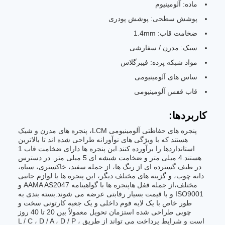
ماده: آلومینیوم
پوشش سطحی: پوشش پودری
ضخامت قاب: 1.4mm
سبک: مدرن / سفارشی
مواد شبکه پرده: فیبرگلاس
ساس های آلومینیومی
قاب قفس آلومینیومی
کاربردها:
پنجره های حفاظتی آلومینیومی LCM، پنجره های مدرن و شیک
هستند که با ویژگی های نوآورانه طراحی شده اند تا بالاترین
استانداردها را برآورده کنند.اين پنجره ها دارای ضخامت قاب 1
هستند.4 میلی متر و ضخامت شیشه ای 5 میلی متر. در دسترس
در طیف گسترده ای از رنگ ها، از جمله سفید، خاکستری، سیاه،
دانه چوب، و گزینه های مختلف دیگر، این پنجره ها با لوازم جانبی
مختلف،از جمله قفل هاپنجره ها با گواهینامه AAMA AS2047 و
ISO9001 و با قیمت بسیار رقابتی عرضه می شوند.بسته بندی به
طور خاص با یک لایه فوم داخلی و یک جعبه کارتونی سخت و
چوبی طراحی شده استزمان تحویل معمولاً بین 20 تا 40 روز
است و شرایط پرداخت می تواند از طریق L / C ، D / A ، D / P ،