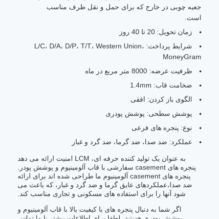
جعبه چوبی در خارج که برای حمل و نقل ظرف مناسب
است.
زمان تحویل: 20 تا 40 روز
شرایط پرداخت: L/C، D/A، D/P، T/T، Western Union،
MoneyGram
ظرفیت عرضه: 8000 متر مربع در ماه
ضخامت قاب: 1.4mm
الگوی باز کردن: افقی
پوشش سطحی: پوشش پودری
نوع: پنجره های فرعی
عملکرد: ضد صدا، ضد گرما، ضد گرد و غبار
به عنوان یک تولید کننده حرفه ای، LCM امنیت ارائه می دهد
پنجره های casement سفارشی با قاب آلومینیوم و پوشش پودر.
پنجره های casement آلومینیوم ما طراحی شده اند برای ارائه
ضد صدا،عملکردهای عایق گرما و ضد گرد و غبار، که باعث می
شود آنها را برای استفاده های مسکونی و تجاری مناسب کند.
اگر شما به دنبال پنجره های با کیفیت بالا با قاب آلومینیوم و
پوشش پودری هستید، لطفا برای اطلاعات بیشتر با ما تماس