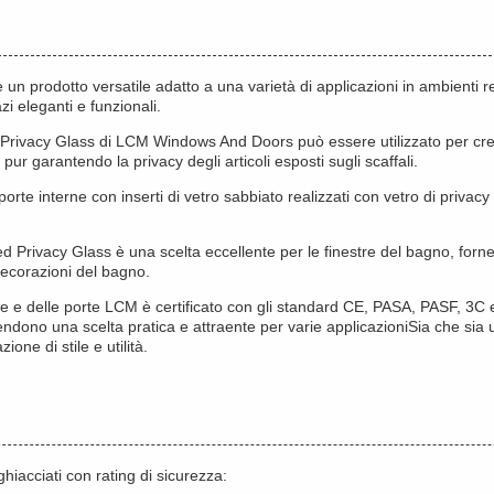
è un prodotto versatile adatto a una varietà di applicazioni in ambienti r
zi eleganti e funzionali.
d Privacy Glass di LCM Windows And Doors può essere utilizzato per crear
 pur garantendo la privacy degli articoli esposti sugli scaffali.
e porte interne con inserti di vetro sabbiato realizzati con vetro di pri
ted Privacy Glass è una scelta eccellente per le finestre del bagno, forn
decorazioni del bagno.
estre e delle porte LCM è certificato con gli standard CE, PASA, PASF, 3C 
 rendono una scelta pratica e attraente per varie applicazioniSia che sia u
one di stile e utilità.
ghiacciati con rating di sicurezza: