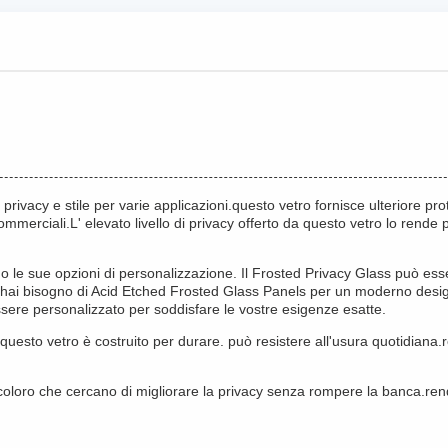
 privacy e stile per varie applicazioni.questo vetro fornisce ulteriore p
commerciali.L' elevato livello di privacy offerto da questo vetro lo rende 
no le sue opzioni di personalizzazione. Il Frosted Privacy Glass può ess
hai bisogno di Acid Etched Frosted Glass Panels per un moderno design 
sere personalizzato per soddisfare le vostre esigenze esatte.
e. questo vetro è costruito per durare. può resistere all'usura quotidia
coloro che cercano di migliorare la privacy senza rompere la banca.rend