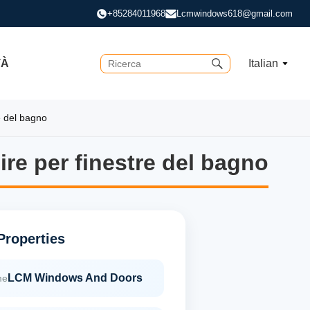
+85284011968
Lcmwindows618@gmail.com
TÀ
Italian
re del bagno
lire per finestre del bagno
lire per finestre del bagno
Properties
LCM Windows And Doors
me