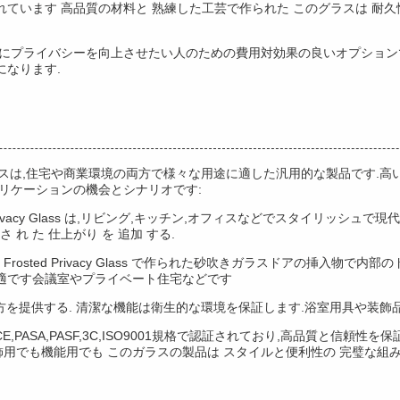
ています 高品質の材料と 熟練した工芸で作られた このグラスは 耐
ずにプライバシーを向上させたい人のための費用対効果の良いオプション
になります.
イバシーガラスは,住宅や商業環境の両方で様々な用途に適した汎用的な製品で
リケーションの機会とシナリオです:
Frosted Privacy Glass は,リビング,キッチン,オフィスなどでスタイ
さ れ た 仕上がり を 追加 する.
oors の Frosted Privacy Glass で作られた砂吹きガラスドア
適です会議室やプライベート住宅などです
方を提供する. 清潔な機能は衛生的な環境を保証します.浴室用具や装飾
vacy Glassは,CE,PASA,PASF,3C,ISO9001規格で認証されており,
用でも機能用でも このガラスの製品は スタイルと便利性の 完璧な組み