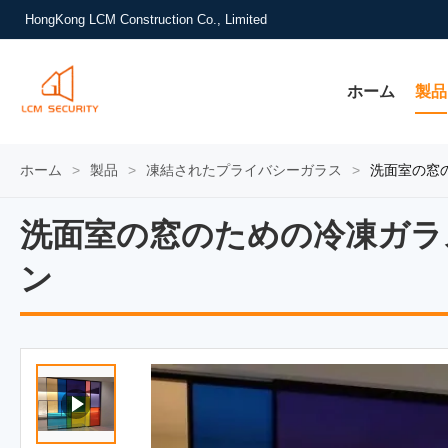
HongKong LCM Construction Co., Limited
ホーム
製品
ホーム
>
製品
>
凍結されたプライバシーガラス
>
洗面室の窓
洗面室の窓のための冷凍ガラ
洗面室の窓のための冷凍ガラ
ン