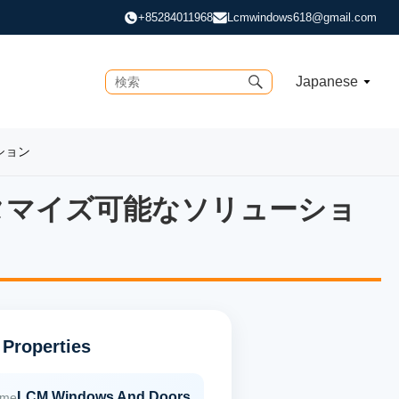
+85284011968
Lcmwindows618@gmail.com
Japanese
ション
タマイズ可能なソリューショ
タマイズ可能なソリューション
 Properties
LCM Windows And Doors
ame