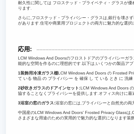
耐久性に関しては フロステッド・プライベティ・グラスが優れ
ります.
さらに,フロステッド・プライバシー・グラスは,銀行を壊さ
があります.住宅や商業用プロジェクトの両方に魅力的な選択
応用:
LCM Windows And Doorsのフロストドアのプラ
能的な空間を作るのに理想的です.以下は,いくつかの製品アプ
1装飾用冷凍ガラス棚
LCM Windows And Doors の 
て いる 物品 の プライバシー を 確保 し て いる とき に 洗練 
2砂吹きガラスのドアインセット:
LCM Windows And D
協することなくプライバシーを提供します.オフィス向けに最
3浴室の窓のガラス:
浴室の窓には,プライバシーと自然光の両
中国産のLCM Windows And Doors' Frosted Pri
さまざまな用途のための実用的で魅力的な選択になります装飾