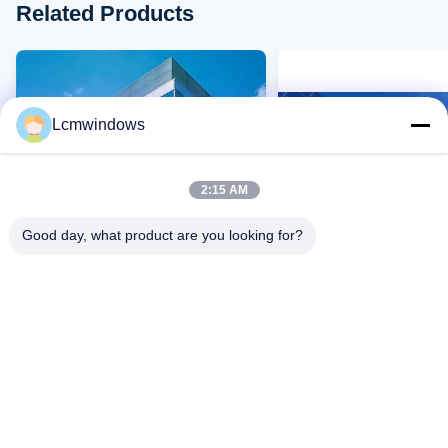
Related Products
Lcmwindows
2:15 AM
Good day, what product are you looking for?
VIDEO
Μειωμένο αποτύπωμα άνθρακα
Μειωμένες περιβαλλον
και ανθεκτικότητα Ενεργειακές
επιπτώσεις Ενεργειακέ
λύσεις γυαλιού για
γυαλιού για εύκολη σ
χαμηλότερους λογαριασμούς
και ηχομόνωση 30-40 
Επαφή Τώρα
Επαφή Τώρα
ενέργειας και μειωμένα κόστη
συντήρησης