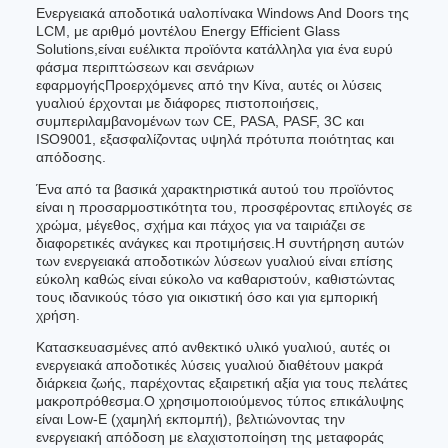
Ενεργειακά αποδοτικά υαλοπίνακα Windows And Doors της
LCM, με αριθμό μοντέλου Energy Efficient Glass
Solutions,είναι ευέλικτα προϊόντα κατάλληλα για ένα ευρύ
φάσμα περιπτώσεων και σενάριων
εφαρμογήςΠροερχόμενες από την Κίνα, αυτές οι λύσεις
γυαλιού έρχονται με διάφορες πιστοποιήσεις,
συμπεριλαμβανομένων των CE, PASA, PASF, 3C και
ISO9001, εξασφαλίζοντας υψηλά πρότυπα ποιότητας και
απόδοσης.
Ένα από τα βασικά χαρακτηριστικά αυτού του προϊόντος
είναι η προσαρμοστικότητα του, προσφέροντας επιλογές σε
χρώμα, μέγεθος, σχήμα και πάχος για να ταιριάζει σε
διαφορετικές ανάγκες και προτιμήσεις.Η συντήρηση αυτών
των ενεργειακά αποδοτικών λύσεων γυαλιού είναι επίσης
εύκολη καθώς είναι εύκολο να καθαριστούν, καθιστώντας
τους ιδανικούς τόσο για οικιστική όσο και για εμπορική
χρήση.
Κατασκευασμένες από ανθεκτικό υλικό γυαλιού, αυτές οι
ενεργειακά αποδοτικές λύσεις γυαλιού διαθέτουν μακρά
διάρκεια ζωής, παρέχοντας εξαιρετική αξία για τους πελάτες
μακροπρόθεσμα.Ο χρησιμοποιούμενος τύπος επικάλυψης
είναι Low-E (χαμηλή εκπομπή), βελτιώνοντας την
ενεργειακή απόδοση με ελαχιστοποίηση της μεταφοράς