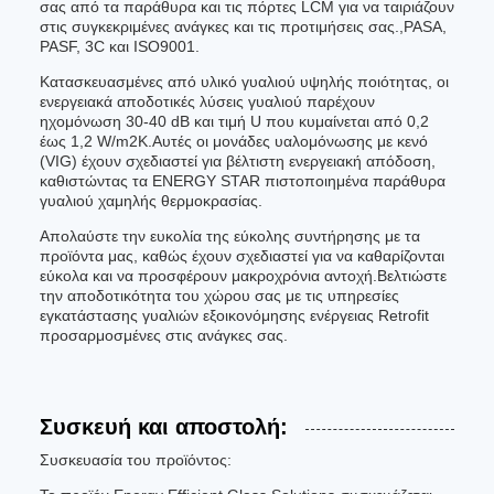
σας από τα παράθυρα και τις πόρτες LCM για να ταιριάζουν
στις συγκεκριμένες ανάγκες και τις προτιμήσεις σας.,PASA,
PASF, 3C και ISO9001.
Κατασκευασμένες από υλικό γυαλιού υψηλής ποιότητας, οι
ενεργειακά αποδοτικές λύσεις γυαλιού παρέχουν
ηχομόνωση 30-40 dB και τιμή U που κυμαίνεται από 0,2
έως 1,2 W/m2K.Αυτές οι μονάδες υαλομόνωσης με κενό
(VIG) έχουν σχεδιαστεί για βέλτιστη ενεργειακή απόδοση,
καθιστώντας τα ENERGY STAR πιστοποιημένα παράθυρα
γυαλιού χαμηλής θερμοκρασίας.
Απολαύστε την ευκολία της εύκολης συντήρησης με τα
προϊόντα μας, καθώς έχουν σχεδιαστεί για να καθαρίζονται
εύκολα και να προσφέρουν μακροχρόνια αντοχή.Βελτιώστε
την αποδοτικότητα του χώρου σας με τις υπηρεσίες
εγκατάστασης γυαλιών εξοικονόμησης ενέργειας Retrofit
προσαρμοσμένες στις ανάγκες σας.
Συσκευή και αποστολή:
Συσκευασία του προϊόντος: