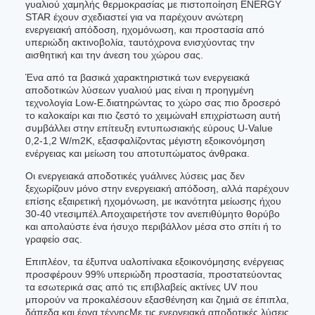
γυαλιού χαμηλής θερμοκρασίας με πιστοποίηση ENERGY
STAR έχουν σχεδιαστεί για να παρέχουν ανώτερη
ενεργειακή απόδοση, ηχομόνωση, και προστασία από
υπεριώδη ακτινοβολία, ταυτόχρονα ενισχύοντας την
αισθητική και την άνεση του χώρου σας.
Ένα από τα βασικά χαρακτηριστικά των ενεργειακά
αποδοτικών λύσεων γυαλιού μας είναι η προηγμένη
τεχνολογία Low-E.διατηρώντας το χώρο σας πιο δροσερό
το καλοκαίρι και πιο ζεστό το χειμώναΗ επιχρίστωση αυτή
συμβάλλει στην επίτευξη εντυπωσιακής εύρους U-Value
0,2-1,2 W/m2K, εξασφαλίζοντας μέγιστη εξοικονόμηση
ενέργειας και μείωση του αποτυπώματος άνθρακα.
Οι ενεργειακά αποδοτικές γυάλινες λύσεις μας δεν
ξεχωρίζουν μόνο στην ενεργειακή απόδοση, αλλά παρέχουν
επίσης εξαιρετική ηχομόνωση, με ικανότητα μείωσης ήχου
30-40 ντεσιμπέλ.Αποχαιρετήστε τον ανεπιθύμητο θορύβο
και απολαύστε ένα ήσυχο περιβάλλον μέσα στο σπίτι ή το
γραφείο σας.
Επιπλέον, τα έξυπνα υαλοπίνακα εξοικονόμησης ενέργειας
προσφέρουν 99% υπεριώδη προστασία, προστατεύοντας
τα εσωτερικά σας από τις επιβλαβείς ακτίνες UV που
μπορούν να προκαλέσουν εξασθένηση και ζημιά σε έπιπλα,
δάπεδα,και έργα τέχνηςΜε τις ενεργειακά αποδοτικές λύσεις