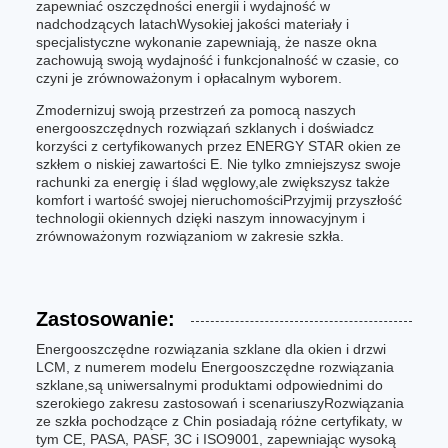
zapewniać oszczędności energii i wydajność w
nadchodzących latachWysokiej jakości materiały i
specjalistyczne wykonanie zapewniają, że nasze okna
zachowują swoją wydajność i funkcjonalność w czasie, co
czyni je zrównoważonym i opłacalnym wyborem.
Zmodernizuj swoją przestrzeń za pomocą naszych
energooszczędnych rozwiązań szklanych i doświadcz
korzyści z certyfikowanych przez ENERGY STAR okien ze
szkłem o niskiej zawartości E. Nie tylko zmniejszysz swoje
rachunki za energię i ślad węglowy,ale zwiększysz także
komfort i wartość swojej nieruchomościPrzyjmij przyszłość
technologii okiennych dzięki naszym innowacyjnym i
zrównoważonym rozwiązaniom w zakresie szkła.
Zastosowanie:
Energooszczędne rozwiązania szklane dla okien i drzwi
LCM, z numerem modelu Energooszczędne rozwiązania
szklane,są uniwersalnymi produktami odpowiednimi do
szerokiego zakresu zastosowań i scenariuszyRozwiązania
ze szkła pochodzące z Chin posiadają różne certyfikaty, w
tym CE, PASA, PASF, 3C i ISO9001, zapewniając wysoką