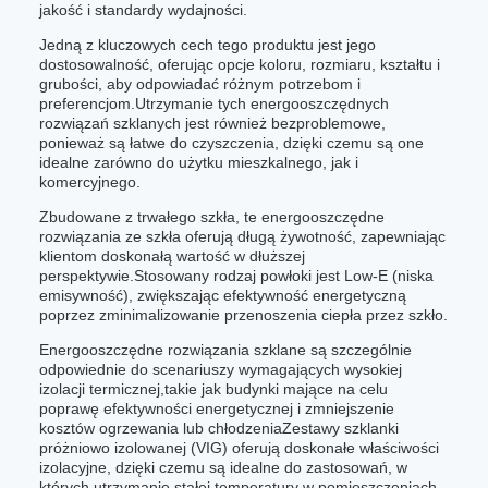
jakość i standardy wydajności.
Jedną z kluczowych cech tego produktu jest jego
dostosowalność, oferując opcje koloru, rozmiaru, kształtu i
grubości, aby odpowiadać różnym potrzebom i
preferencjom.Utrzymanie tych energooszczędnych
rozwiązań szklanych jest również bezproblemowe,
ponieważ są łatwe do czyszczenia, dzięki czemu są one
idealne zarówno do użytku mieszkalnego, jak i
komercyjnego.
Zbudowane z trwałego szkła, te energooszczędne
rozwiązania ze szkła oferują długą żywotność, zapewniając
klientom doskonałą wartość w dłuższej
perspektywie.Stosowany rodzaj powłoki jest Low-E (niska
emisywność), zwiększając efektywność energetyczną
poprzez zminimalizowanie przenoszenia ciepła przez szkło.
Energooszczędne rozwiązania szklane są szczególnie
odpowiednie do scenariuszy wymagających wysokiej
izolacji termicznej,takie jak budynki mające na celu
poprawę efektywności energetycznej i zmniejszenie
kosztów ogrzewania lub chłodzeniaZestawy szklanki
próżniowo izolowanej (VIG) oferują doskonałe właściwości
izolacyjne, dzięki czemu są idealne do zastosowań, w
których utrzymanie stałej temperatury w pomieszczeniach