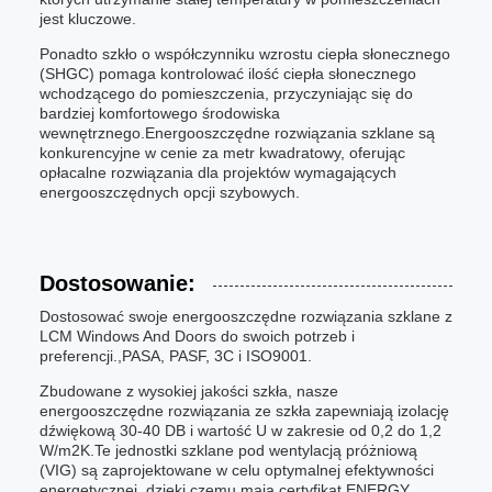
jest kluczowe.
Ponadto szkło o współczynniku wzrostu ciepła słonecznego
(SHGC) pomaga kontrolować ilość ciepła słonecznego
wchodzącego do pomieszczenia, przyczyniając się do
bardziej komfortowego środowiska
wewnętrznego.Energooszczędne rozwiązania szklane są
konkurencyjne w cenie za metr kwadratowy, oferując
opłacalne rozwiązania dla projektów wymagających
energooszczędnych opcji szybowych.
Dostosowanie:
Dostosować swoje energooszczędne rozwiązania szklane z
LCM Windows And Doors do swoich potrzeb i
preferencji.,PASA, PASF, 3C i ISO9001.
Zbudowane z wysokiej jakości szkła, nasze
energooszczędne rozwiązania ze szkła zapewniają izolację
dźwiękową 30-40 DB i wartość U w zakresie od 0,2 do 1,2
W/m2K.Te jednostki szklane pod wentylacją próżniową
(VIG) są zaprojektowane w celu optymalnej efektywności
energetycznej, dzięki czemu mają certyfikat ENERGY