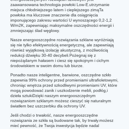
zaawansowana technologia powłoki Low-E.utrzymanie
miejsca chłodniejszego latem i cieplejszego zimąTa
powłoka ma kluczowe znaczenie dla osiągnięcia
imponującego zakresu wartości U wynoszącego 0,2-1,2
W/m2K, zapewniając maksymalne oszczędności energii i
zmniejszając ślad węglowy.
Nasze energooszczędne rozwiązania szklane wyróżniają
się nie tylko efektywnością energetyczną, ale zapewniają
również wyjątkową izolację akustyczną, z możliwością
redukcji dźwięku 30-40 decybeli.Pożegnaj się z
niepożądanym hałasem i ciesz się spokojnym i cichym
środowiskiem w swoim domu lub biurze.
Ponadto nasze inteligentne, barwione, oszczędne szkło
zapewnia 99% ochrony przed promieniami ultrafioletowymi,
chroniąc wnętrza przed szkodliwymi promieniami UV, które
mogą powodować zanik i uszkodzenie mebli, podłóg,i
dzieła sztukiDzięki naszym energooszczędnym
rozwiązaniom szklanym możesz cieszyć się naturalnym
światłem bez uszczerbku dla ochrony UV.
Jeśli chodzi o trwałość, nasze energooszczędne
rozwiązania ze szkła są budowane tak, by trwały.możesz
mieć pewność, że Twoja inwestycja będzie nadal