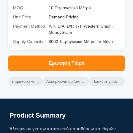
MOQ
10 Τετραγωνικό Μέτρο
Unit Price
Demand Pricing
Payment Method
Λ/Κ, D/A, D/P, T/T, Western Union,
MoneyGram
Supply Capacity
8000 Τετραγωνικά Μέτρα Το Μήνα
Ερώτηση Τώρα
παράθυρα γυαλιού αλουμινίου
Αλουμινένιο οριζόντια συρόμενα παράθυρα
Πλακέτα γυαλιού από αλουμίνιο
Product Summary
Άλουμινίου για την κατασκευή παραθύρων και θυρών