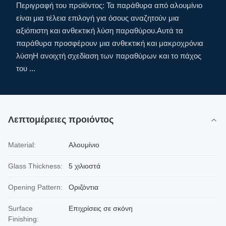
Περιγραφή του προϊόντος: Τα παράθυρα από αλουμίνιο
είναι μια τέλεια επιλογή για όσους αναζητούν μια
αξιόπιστη και ανθεκτική λύση παραθύρου.Αυτά τα
παράθυρα προσφέρουν μια ανθεκτική και μακροχρόνια
λύσηΗ ανοιχτή σχεδίαση των παραθύρων και το πάχος
του ...
Λεπτομέρειες προιόντος
Material:
Αλουμίνιο
Glass Thickness:
5 χιλιοστά
Opening Pattern:
Οριζόντια
Surface
Επιχρίσεις σε σκόνη
Finishing: