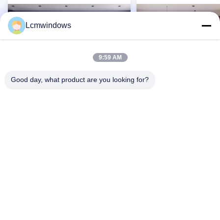
Lcmwindows
9:59 AM
Good day, what product are you looking for?
VIDEO
Προσαρμοσμένο Αλουμινίου
Σύγχρονα γυάλινα σύρ
γυαλί Windows Casement
παράθυρα από αλουμί
Ανοίγει Σιλικόνη Σφραγιστικό
Επαφή Τώρα
Επαφή Τώρα
Αρχική Σελίδα
Προϊόντα
Βίντεο
Σχετικά με εμάς
Γύρος εργοστασίων
Ποιοτικός έλεγχος
επαφή
Ζητήστε ένα απόσπασμα
Νέα