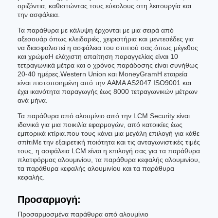
οριζόντια, καθιστώντας τους εύκολους στη λειτουργία και
την ασφάλεια.
Τα παράθυρα με κάλυψη έρχονται με μια σειρά από
αξεσουάρ όπως κλειδαριές, χειριστήρια και μεντεσέδες για
να διασφαλιστεί η ασφάλεια του σπιτιού σας.όπως μέγεθος
και χρώμαΗ ελάχιστη απαίτηση παραγγελίας είναι 10
τετραγωνικά μέτρα και ο χρόνος παράδοσης είναι συνήθως
20-40 ημέρες.Western Union και MoneyGramΗ εταιρεία
είναι πιστοποιημένη από την AAMA AS2047 ISO9001 και
έχει ικανότητα παραγωγής έως 8000 τετραγωνικών μέτρων
ανά μήνα.
Τα παράθυρα από αλουμίνιο από την LCM Security είναι
ιδανικά για μια ποικιλία εφαρμογών, από κατοικίες έως
εμπορικά κτίρια.που τους κάνει μια μεγάλη επιλογή για κάθε
σπίτιΜε την εξαιρετική ποιότητα και τις ανταγωνιστικές τιμές
τους, η ασφάλεια LCM είναι η επιλογή σας για τα παράθυρα
πλατφόρμας αλουμινίου, τα παράθυρα κεφαλής αλουμινίου,
τα παράθυρα κεφαλής αλουμινίου και τα παράθυρα
κεφαλής.
Προσαρμογή:
Προσαρμοσμένα παράθυρα από αλουμίνιο