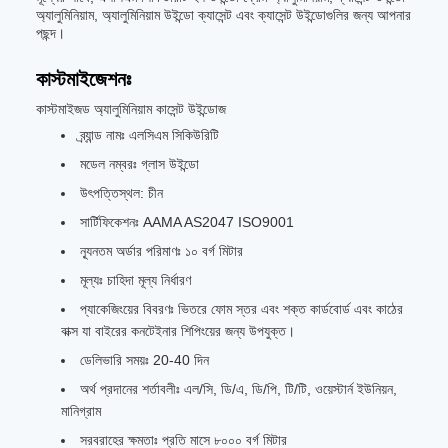
অ্যালুমিনিয়াম, অ্যালুমিনিয়াম উইন্ডো ক্যাসেন্ট এবং ক্যাসেন্ট উইন্ডোগুলির জন্য আপনার
পছন্দ।
কাস্টমাইজেশনঃ
কাস্টমাইজড অ্যালুমিনিয়াম কাসেন্ট উইন্ডোজ
ব্র্যান্ড নামঃ এলসিএম সিকিউরিটি
মডেল নম্বরঃ গ্লাস উইন্ডো
উৎপত্তিস্থল: চীন
সার্টিফিকেশনঃ AAMA AS2047 ISO9001
ন্যূনতম অর্ডার পরিমাণঃ ১০ বর্গ মিটার
মূল্যঃ চাহিদা মূল্য নির্ধারণ
প্যাকেজিংয়ের বিবরণঃ ভিতরে ফোম স্তর এবং শক্ত কার্ডবোর্ড এবং কাঠের
বাক্স যা বাইরের কনটেইনার শিপিংয়ের জন্য উপযুক্ত।
ডেলিভারি সময়ঃ 20-40 দিন
অর্থ প্রদানের শর্তাবলীঃ এল/সি, ডি/এ, ডি/পি, টি/টি, ওয়েস্টার্ন ইউনিয়ন,
মানিগ্রাম
সরবরাহের ক্ষমতাঃ প্রতি মাসে ৮০০০ বর্গ মিটার