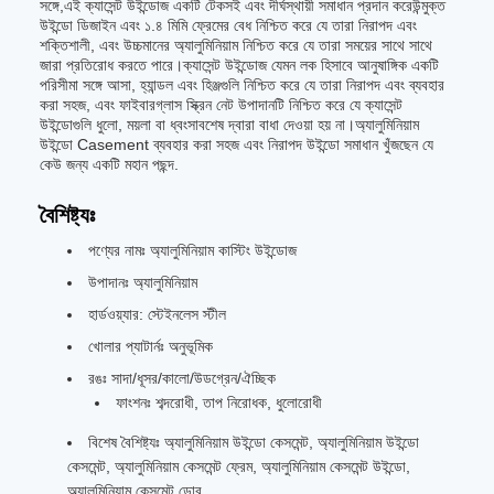
সঙ্গে,এই ক্যাসেন্ট উইন্ডোজ একটি টেকসই এবং দীর্ঘস্থায়ী সমাধান প্রদান করেউন্মুক্ত
উইন্ডো ডিজাইন এবং ১.৪ মিমি ফ্রেমের বেধ নিশ্চিত করে যে তারা নিরাপদ এবং
শক্তিশালী, এবং উচ্চমানের অ্যালুমিনিয়াম নিশ্চিত করে যে তারা সময়ের সাথে সাথে
জারা প্রতিরোধ করতে পারে।ক্যাসেন্ট উইন্ডোজ যেমন লক হিসাবে আনুষাঙ্গিক একটি
পরিসীমা সঙ্গে আসা, হ্যান্ডল এবং হিঞ্জগুলি নিশ্চিত করে যে তারা নিরাপদ এবং ব্যবহার
করা সহজ, এবং ফাইবারগ্লাস স্ক্রিন নেট উপাদানটি নিশ্চিত করে যে ক্যাসেন্ট
উইন্ডোগুলি ধুলো, ময়লা বা ধ্বংসাবশেষ দ্বারা বাধা দেওয়া হয় না।অ্যালুমিনিয়াম
উইন্ডো Casement ব্যবহার করা সহজ এবং নিরাপদ উইন্ডো সমাধান খুঁজছেন যে
কেউ জন্য একটি মহান পছন্দ.
বৈশিষ্ট্যঃ
পণ্যের নামঃ অ্যালুমিনিয়াম কাস্টিং উইন্ডোজ
উপাদানঃ অ্যালুমিনিয়াম
হার্ডওয়্যার: স্টেইনলেস স্টীল
খোলার প্যাটার্নঃ অনুভূমিক
রঙঃ সাদা/ধূসর/কালো/উডগ্রেন/ঐচ্ছিক
ফাংশনঃ শব্দরোধী, তাপ নিরোধক, ধুলোরোধী
বিশেষ বৈশিষ্ট্যঃ অ্যালুমিনিয়াম উইন্ডো কেসমেন্ট, অ্যালুমিনিয়াম উইন্ডো
কেসমেন্ট, অ্যালুমিনিয়াম কেসমেন্ট ফ্রেম, অ্যালুমিনিয়াম কেসমেন্ট উইন্ডো,
অ্যালুমিনিয়াম কেসমেন্ট ডোর