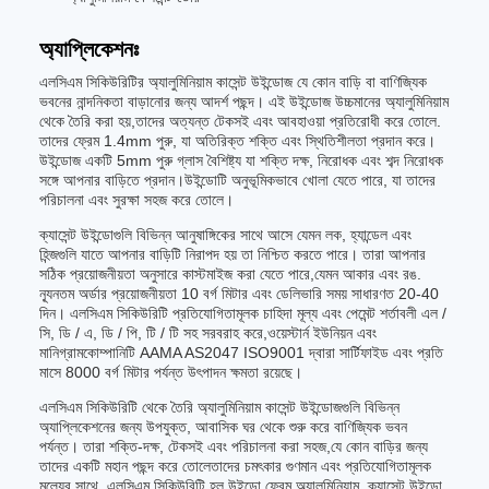
অ্যাপ্লিকেশনঃ
এলসিএম সিকিউরিটির অ্যালুমিনিয়াম কাসেন্ট উইন্ডোজ যে কোন বাড়ি বা বাণিজ্যিক
ভবনের নান্দনিকতা বাড়ানোর জন্য আদর্শ পছন্দ। এই উইন্ডোজ উচ্চমানের অ্যালুমিনিয়াম
থেকে তৈরি করা হয়,তাদের অত্যন্ত টেকসই এবং আবহাওয়া প্রতিরোধী করে তোলে.
তাদের ফ্রেম 1.4mm পুরু, যা অতিরিক্ত শক্তি এবং স্থিতিশীলতা প্রদান করে।
উইন্ডোজ একটি 5mm পুরু গ্লাস বৈশিষ্ট্য যা শক্তি দক্ষ, নিরোধক এবং শব্দ নিরোধক
সঙ্গে আপনার বাড়িতে প্রদান।উইন্ডোটি অনুভূমিকভাবে খোলা যেতে পারে, যা তাদের
পরিচালনা এবং সুরক্ষা সহজ করে তোলে।
ক্যাসেন্ট উইন্ডোগুলি বিভিন্ন আনুষাঙ্গিকের সাথে আসে যেমন লক, হ্যান্ডেল এবং
হিন্জগুলি যাতে আপনার বাড়িটি নিরাপদ হয় তা নিশ্চিত করতে পারে। তারা আপনার
সঠিক প্রয়োজনীয়তা অনুসারে কাস্টমাইজ করা যেতে পারে,যেমন আকার এবং রঙ.
ন্যূনতম অর্ডার প্রয়োজনীয়তা 10 বর্গ মিটার এবং ডেলিভারি সময় সাধারণত 20-40
দিন। এলসিএম সিকিউরিটি প্রতিযোগিতামূলক চাহিদা মূল্য এবং পেমেন্ট শর্তাবলী এল /
সি, ডি / এ, ডি / পি, টি / টি সহ সরবরাহ করে,ওয়েস্টার্ন ইউনিয়ন এবং
মানিগ্রামকোম্পানিটি AAMA AS2047 ISO9001 দ্বারা সার্টিফাইড এবং প্রতি
মাসে 8000 বর্গ মিটার পর্যন্ত উৎপাদন ক্ষমতা রয়েছে।
এলসিএম সিকিউরিটি থেকে তৈরি অ্যালুমিনিয়াম কাসেন্ট উইন্ডোজগুলি বিভিন্ন
অ্যাপ্লিকেশনের জন্য উপযুক্ত, আবাসিক ঘর থেকে শুরু করে বাণিজ্যিক ভবন
পর্যন্ত। তারা শক্তি-দক্ষ, টেকসই এবং পরিচালনা করা সহজ,যে কোন বাড়ির জন্য
তাদের একটি মহান পছন্দ করে তোলেতাদের চমৎকার গুণমান এবং প্রতিযোগিতামূলক
মূল্যের সাথে, এলসিএম সিকিউরিটি হল উইন্ডো ফ্রেম অ্যালুমিনিয়াম, ক্যাসেন্ট উইন্ডো