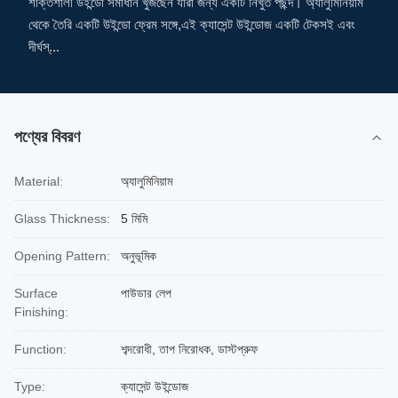
শক্তিশালী উইন্ডো সমাধান খুঁজছেন যারা জন্য একটি নিখুঁত পছন্দ। অ্যালুমিনিয়াম
থেকে তৈরি একটি উইন্ডো ফ্রেম সঙ্গে,এই ক্যাসেন্ট উইন্ডোজ একটি টেকসই এবং
দীর্ঘস্...
পণ্যের বিবরণ
Material:
অ্যালুমিনিয়াম
Glass Thickness:
5 মিমি
Opening Pattern:
অনুভূমিক
Surface
পাউডার লেপ
Finishing:
Function:
শব্দরোধী, তাপ নিরোধক, ডাস্টপ্রুফ
Type:
ক্যাসেন্ট উইন্ডোজ