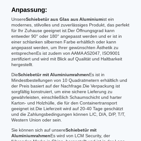
Anpassung:
Unsere
Schiebetür aus Glas aus Aluminium
ist ein
modernes, stilvolles und zuverlässiges Produkt, das perfekt
für Ihr Zuhause geeignet ist.Der Öffnungsgrad kann
entweder 90° oder 180° angepasst werden und er ist in
einer schlanken silbernen Farbe erhältlich oder kann
angepasst werden, um Ihrer gewünschten Ästhetik zu
entsprechenEs ist zudem von AAMA AS2047, ISO9001
zertifiziert und wird mit Blick auf Qualität und Haltbarkeit
hergestellt.
Die
Schiebetür mit Aluminiumrahmen
Es ist in
Mindestbestellungen von 10 Quadratmetern erhältlich und
der Preis basiert auf der Nachfrage.Die Verpackung ist
sorgfältig konstruiert, um eine sichere Lieferung zu
gewährleisten, einschließlich Schaumschicht und harter
Karton- und Holzhülle, die für den Containertransport
geeignet ist.Die Lieferzeit wird auf 20-40 Tage geschätzt
und die Zahlungsbedingungen können L/C, D/A, D/P, T/T,
Western Union oder sein.
Sie können sich auf unsere
Schiebetür mit
Aluminiumrahmen
Es wird von LCM Security, der