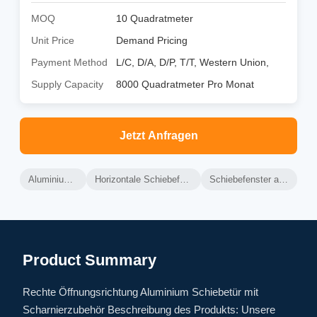
MOQ
10 Quadratmeter
Unit Price
Demand Pricing
Payment Method
L/C, D/A, D/P, T/T, Western Union,
Supply Capacity
8000 Quadratmeter Pro Monat
Jetzt Anfragen
Aluminiumglasfenster
Horizontale Schiebefenster aus Aluminium
Schiebefenster aus Aluminiumglas
Product Summary
Rechte Öffnungsrichtung Aluminium Schiebetür mit
Scharnierzubehör Beschreibung des Produkts: Unsere