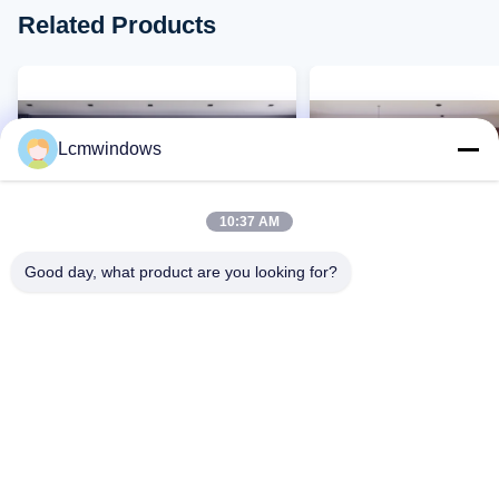
Related Products
Lcmwindows
10:37 AM
Good day, what product are you looking for?
VIDEO
angepasste Aluminium-Glas-
Modernes Aluminiumgl
Fensterhülle mit Silikondichtung
Schiebefenster feuerfe
gehärtetes Glasfenster
Kontakt Jetzt
Kontakt Jetzt