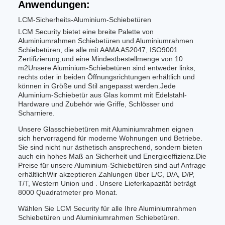
Anwendungen:
LCM-Sicherheits-Aluminium-Schiebetüren
LCM Security bietet eine breite Palette von
Aluminiumrahmen Schiebetüren und Aluminiumrahmen
Schiebetüren, die alle mit AAMA AS2047, ISO9001
Zertifizierung,und eine Mindestbestellmenge von 10
m2Unsere Aluminium-Schiebetüren sind entweder links,
rechts oder in beiden Öffnungsrichtungen erhältlich und
können in Größe und Stil angepasst werden.Jede
Aluminium-Schiebetür aus Glas kommt mit Edelstahl-
Hardware und Zubehör wie Griffe, Schlösser und
Scharniere.
Unsere Glasschiebetüren mit Aluminiumrahmen eignen
sich hervorragend für moderne Wohnungen und Betriebe.
Sie sind nicht nur ästhetisch ansprechend, sondern bieten
auch ein hohes Maß an Sicherheit und Energieeffizienz.Die
Preise für unsere Aluminium-Schiebetüren sind auf Anfrage
erhältlichWir akzeptieren Zahlungen über L/C, D/A, D/P,
T/T, Western Union und . Unsere Lieferkapazität beträgt
8000 Quadratmeter pro Monat.
Wählen Sie LCM Security für alle Ihre Aluminiumrahmen
Schiebetüren und Aluminiumrahmen Schiebetüren.