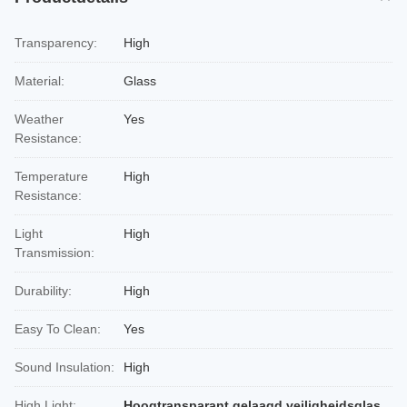
Transparency:
High
Material:
Glass
Weather
Yes
Resistance:
Temperature
High
Resistance:
Light
High
Transmission:
Durability:
High
Easy To Clean:
Yes
Sound Insulation:
High
High Light:
Hoogtransparant gelaagd veiligheidsglas
,