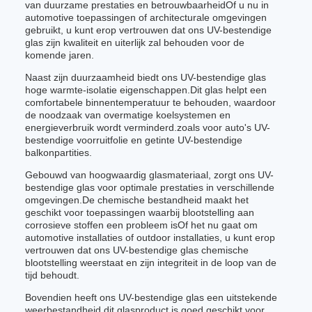
van duurzame prestaties en betrouwbaarheidOf u nu in
automotive toepassingen of architecturale omgevingen
gebruikt, u kunt erop vertrouwen dat ons UV-bestendige
glas zijn kwaliteit en uiterlijk zal behouden voor de
komende jaren.
Naast zijn duurzaamheid biedt ons UV-bestendige glas
hoge warmte-isolatie eigenschappen.Dit glas helpt een
comfortabele binnentemperatuur te behouden, waardoor
de noodzaak van overmatige koelsystemen en
energieverbruik wordt verminderd.zoals voor auto's UV-
bestendige voorruitfolie en getinte UV-bestendige
balkonpartities.
Gebouwd van hoogwaardig glasmateriaal, zorgt ons UV-
bestendige glas voor optimale prestaties in verschillende
omgevingen.De chemische bestandheid maakt het
geschikt voor toepassingen waarbij blootstelling aan
corrosieve stoffen een probleem isOf het nu gaat om
automotive installaties of outdoor installaties, u kunt erop
vertrouwen dat ons UV-bestendige glas chemische
blootstelling weerstaat en zijn integriteit in de loop van de
tijd behoudt.
Bovendien heeft ons UV-bestendige glas een uitstekende
weerbestandheid.dit glasproduct is goed geschikt voor