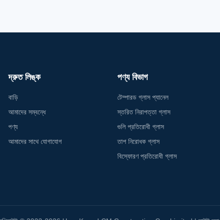
ures of our UV Resistant Glass is its
Glass offer superior UV resistanc
eptional resistance to UV rays, blocking
also provides excellent sound i
to 99% of
properties. Enjoy
দ্রুত লিঙ্ক
পণ্য বিভাগ
বাড়ি
টেম্পারড গ্লাস প্যানেল
আমাদের সম্বন্ধে
স্তরিত নিরাপত্তা গ্লাস
পণ্য
গুলি প্রতিরোধী গ্লাস
আমাদের সাথে যোগাযোগ
তাপ নিরোধক গ্লাস
বিস্ফোরণ প্রতিরোধী গ্লাস