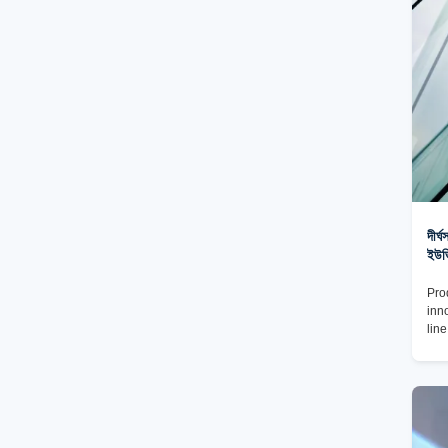
of s
acc
req
দীর্
ইউভি
Pro
inn
lin
unp
a v
is 
UV 
max
the