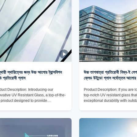
hipment. It is mainly carried out in
scratch resistance. With a high l
ordance with the customer's
scratch resistance, this glass pr
uirements for packaging and
maintains its
ঘস্থায়ী স্থায়িত্বের জন্য উচ্চ আলোর ট্রান্সমিশন
উচ্চ তাপমাত্রা প্রতিরোধী নিম্ন-ই লেপযু
 প্রতিরোধী গ্লাস
ফ্লেড উইন্ডো গ্লাস সর্বোত্তম আলোর
duct Description: Introducing our
Product Description: If you are l
ovative UV Resistant Glass, a top-of-the-
top-notch UV resistant glass th
e product designed to provide
exceptional durability with outs
aralleled protection and performance for
performance, our UV Resistant G
ariety of applications. This premium glass
ideal choice for your needs. Wit
specially crafted to incorporate advanced
level of transparency and light 
resistance technology, ensuring
this glass product offers unparall
imum durability and longevity even in
while effectively blocking harmf
 most challenging environments. With its
Whether you need UV protection