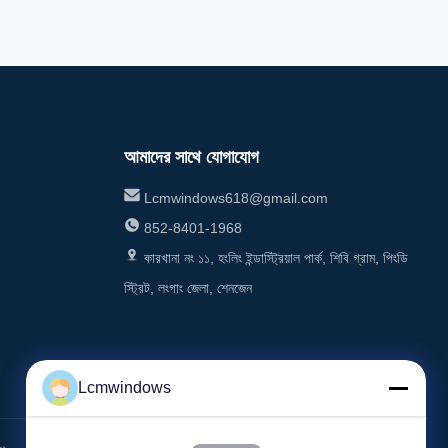
e, but it
and longevity are essential. With its high
nsulation
scratch resistance, our UV Resistant Glass
ensures a pristine appearance even
আমাদের সাথে যোগাযোগ
Lcmwindows618@gmail.com
852-8401-1968
কারখানা নং ১১, হংলিং ইন্ডাস্ট্রিয়াল পার্ক, শিবি গ্রাম, পিংডি
স্ট্রিট, লংগাং জেলা, শেনজেন
Lcmwindows