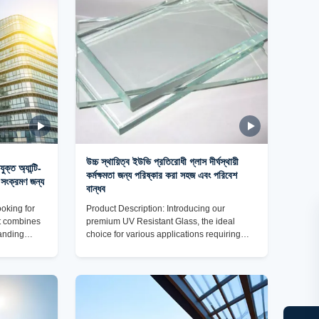
evel of
UV Resistant Glass is its high scratch
oduct
resistance. This means that the glass
surface is highly durable and
উচ্চ স্থায়িত্ব ইউভি প্রতিরোধী গ্লাস দীর্ঘস্থায়ী
ক্ত অ্যান্টি-
কর্মক্ষমতা জন্য পরিষ্কার করা সহজ এবং পরিবেশ
 সংক্রমণ জন্য
বান্ধব
ooking for
Product Description: Introducing our
at combines
premium UV Resistant Glass, the ideal
tanding
choice for various applications requiring
lass is the
top-notch protection against harmful
h a high
ultraviolet rays. Our Cut-to-Size UV
transmission,
Protection Glass Panels offer exceptional
eled clarity
performance in sound insulation, impact
ul UV rays.
resistance, scratch resistance, UV
 for your
resistance, and ease of cleaning. Designed