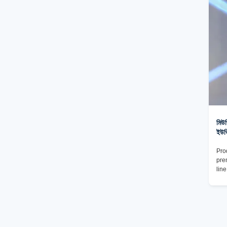
exc
Resi
wid
মিউজ
ইউভি
Pro
pre
lin
pro
offe
Craf
UV 
mus
exp