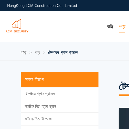
HongKong LCM Construction Co., Limited
বাড়ি
পণ্য
বাড়ি
>
পণ্য
>
টেম্পারড গ্লাস প্যানেল
সকল বিভাগ
টেম
টেম্পারড গ্লাস প্যানেল
স্তরিত নিরাপত্তা গ্লাস
গুলি প্রতিরোধী গ্লাস