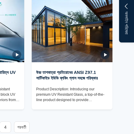
e, this
to meet the highest standards of quality and
lution. Our
durability, our UV Resistant Glass is a
game-changer in the industry. With a focus
অনলাইন পরিষেবা
স্থায়িত্ব UV
উচ্চ তাপমাত্রা প্রতিরোধের ANSI Z97.1
সার্টিফাইড ইউভি ব্লকিং গ্লাস সহজে পরিষ্কার
istant
Product Description: Introducing our
o block UV
premium UV Resistant Glass, a top-of-the-
eriors from
line product designed to provide
olonged
exceptional protection against UV rays
 Z97.1
while offering superior durability and eco-
bilities, you
friendly benefits. This high-quality glass is
ffectiveness
the ideal choice for a wide range of
 safe and
4
পরবর্তী
applications, from automotive windshields to
 Resistant
greenhouse panels, where UV protection