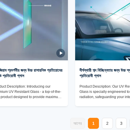
eptional UV resistance attributes, our UV
home, office, or commercial spac
stant Glass is the ideal choice for a
product provides the ultimate so
e range of uses,
UV
িয়াম প্রদর্শনীর জন্য উচ্চ রাসায়নিক প্রতিরোধের
দীর্ঘস্থায়ী শব্দ বিচ্ছিন্নতার জন্য উচ্চ 
 প্রতিরোধী গ্লাস
প্রতিরোধী গ্লাস
duct Description: Introducing our
Product Description: Our UV Res
mium UV Resistant Glass - a top-of-the-
Glass is specially engineered t
e product designed to provide maximum
radiation, safeguarding your int
tection against harmful UV rays while
potential damage caused by pr
ring exceptional durability and clarity.
exposure to sunlight. With ANSI
ted from high-quality glass material, this
certification for UV blocking capa
Resistant Laminated Safety Glass is a
can trust in the reliability and e
t-have for any environment where UV
আগের
of this glass to keep your space
1
2
3
osure is a concern. One of the standout
protected. Not only does our UV