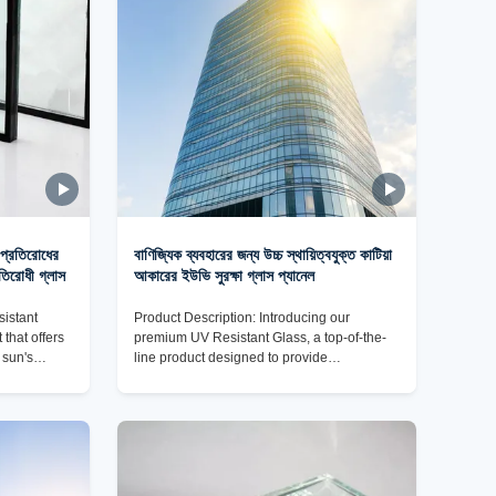
 প্রতিরোধের
বাণিজ্যিক ব্যবহারের জন্য উচ্চ স্থায়িত্বযুক্ত কাটিয়া
তিরোধী গ্লাস
আকারের ইউভি সুরক্ষা গ্লাস প্যানেল
sistant
Product Description: Introducing our
 that offers
premium UV Resistant Glass, a top-of-the-
 sun's
line product designed to provide
gh-quality
exceptional protection against harmful UV
o provide
rays while offering durability and style.
ormance,
Made from high-quality glass material, this
 wide range
glass boasts a range of impressive features
dout features
that make it an ideal choice for various
 remarkable
applications. One of the key attributes of our