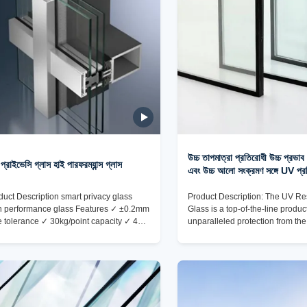
উচ্চ তাপমাত্রা প্রতিরোধী উচ্চ প্রভাব
র্ট প্রাইভেসি গ্লাস হাই পারফরম্যান্স গ্লাস
এবং উচ্চ আলো সংক্রমণ সঙ্গে UV প্র
duct Description smart privacy glass
Product Description: The UV Re
h performance glass Features ✓ ±0.2mm
Glass is a top-of-the-line product
e tolerance ✓ 30kg/point capacity ✓ 45°
unparalleled protection from the
mfered edges ✓ EN 12150 compliant
harmful UV rays. Crafted from hi
king & Shipping ✓Drill pattern templates
glass, this product is designed t
rque-limited fasteners ✓Hole protection
exceptional durability and perf
gs ✓Vibration sensors ✓The actual
making it the ideal choice for a
kaging shall be subject to the photos
of applications. One of the stan
en by the corresponding staff at the time
of this UV Resistant Glass is its