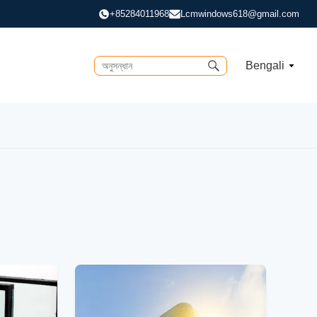
+85284011968
Lcmwindows618@gmail.com
Bengali