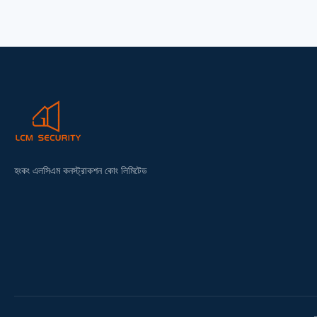
feat
exc
up 
হংকং এলসিএম কনস্ট্রাকশন কোং লিমিটেড