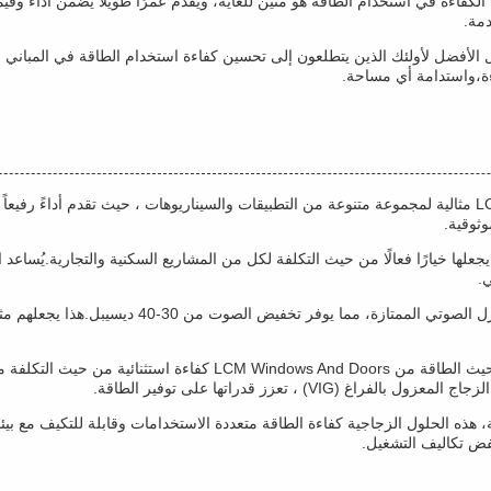
 الكفاءة في استخدام الطاقة هو متين للغاية، ويقدم عمرًا طويلًا يضمن أداءً وقي
دمة.
لأفضل لأولئك الذين يتطلعون إلى تحسين كفاءة استخدام الطاقة في المباني مع 
فاءة،واستدامة أي مساحة.
حلول الزجاج الكفاءة من حيث الطاقة من LCM Windows And Doors مثالية لمجموعة متنوعة من التطبيقات والسيناري
علها خيارًا فعالًا من حيث التكلفة لكل من المشاريع السكنية والتجارية.يُساعد
.
واحدة من الخصائص المتميزة لهذه الحلول الزجاجية ه
باستخدام مادة زجاجية عالية الجودة، توفر حلول الزجاج الكفاءة من حيث 
 ، تعزز قدراتها على توفير الطاقة.
ية، هذه الحلول الزجاجية كفاءة الطاقة متعددة الاستخدامات وقابلة للتكيف مع ب
 خفض تكاليف التشغيل.