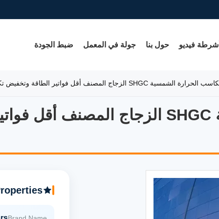
شرطة فيديو
حول بنا
جولة في المعمل
ضبط الجودة
SHGC الزجاج المصنف أقل فواتير الطاقة وتخفيض تكاليف الصيانة مع نوع الطلاء منخفض E
معامل مكاسب الحرارة الشمسية SHGC الزجاج 
ض E
roperties
rs
Brand Name