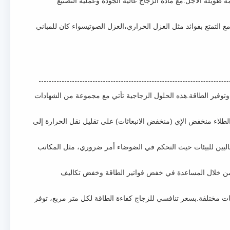
مة طويلة الأجل.مع مادة الزجاج عالية الجودة وعملية التصنيع
التمتع بفوائد مثل العزل الحراري،العزل الصوتيسواء كان للمباني
وهات ، حيث تقدم أداءً رفيعاً وتوفير الطاقة.هذه الحلول الزجاجية تأتي مع مجموعة من الشهادات
 الطلاء منخفض الإي (منخفض الانبعاثات) على تقليل نقل الحرارة إلى
ي خصائص العزل الصوتي الممتازة، مما يوفر تخفيض الصوت من 30-40 ديسيبل.هذا يجعلهم مثاليين للبيئات حيث التحكم في الضوضاء أمر ضروري، مثل المكاتب
الطاقة من LCM Windows And Doors كفاءة استثنائية من حيث التكلفة من خلال المساعدة في خفض فواتير الطاقة وخفض تكاليف
يئات مختلفة.بسعر تنافسي للزجاج كفاءة الطاقة لكل متر مربع، توفر