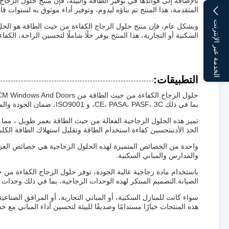
بالإضافة إلى فوائدها في توفير الطاقة والبيئة، فإن منتج حلول الزجاج
المتقدمة، هذا المنتج تم بناؤه ليدوم، وتوفير أداء موثوق به لسنوات قا
الخدمة عبر الإنترنت
وبشكل عام، فإن منتج حلول الزجاج الكفاءة من حيث الطاقة هو الحل ا
السكنية أو التجارية، هذا المنتج يوفر حلًا شاملًا لتحسين الراحة، الك
التطبيقات:
بما في ذلك CE، PASA، PASF، 3C، و ISO9001، ضمان الجودة والموثوقية.
تميز هذه الحلول الزجاجية الفعالة من حيث الطاقة بعمر طويل ، مما يج
الحد الأدنىتحسين كفاءة استخدام الطاقة وتقليل استهلاك الطاقة الكلي
والمدارس والمباني السكنية.
الصيانة.التصميم المبتكر لهذه الوحدات الزجاجية، بما في ذلك وحدات الزجاج المعزول بالفراغ (VIG)
سواء كانت للمنازل السكنية، أو المباني التجارية، أو المرافق الصناع
هذه المنتجات خيارًا مستدامًا وصديقًا للبيئة لتحسين أداء المباني مع