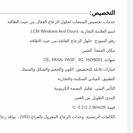
التخصيص:
خدمات تخصيص المنتجات لحلول الزجاج الفعال من حيث الطاقة:
اسم العلامة التجارية: LCM Windows And Doors
رقم النموذج: حلول الزجاج الفائقة من حيث الطاقة
مكان المنشأ: الصين
شهادة: CE، PASA، PASF، 3C، ISO9001
خيارات قابلة للتخصيص: اللون والحجم والشكل والسمك
التطبيق: المباني السكنية والتجارية
التأثير البيئي: تقليل البصمة الكربونية
المدى الطويل من العمر
قيمة U: 0.2-1.2 W/m2K
الكلمات الرئيسية: وحدات الزجاج المعزول بالفراغ (VIG) ، نوافذ زجاجية منخفضة الكهرباء معتمدة من ENERGY STAR ، لوحات زجاجية ذات لون ذكي لتوفير الطاقة