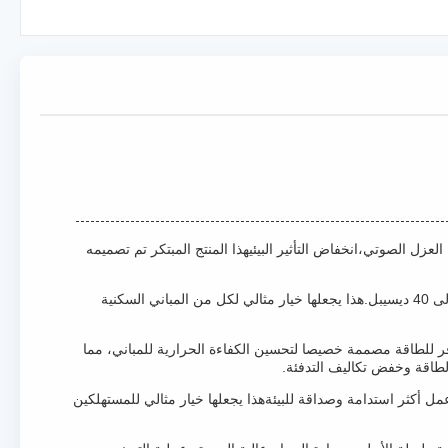
عزل الصوتي،انخفاض التأثير البيئيهذا المنتج المبتكر تم تصميمه
واحدة من الميزات الرئيسية لمنتج حلول الزجاج الكفاءة من حيث الطاقة هي قدرته الاستثنائية على العزل الصوتي ، مما يوفر تقليل الصوت من 30 إلى 40 ديسيبل.هذا يجعلها خيار مثالي لكل من المباني السكنية
فر للطاقة مصممة خصيصا لتحسين الكفاءة الحرارية للمباني، مما
لطاقة وخفض تكاليف التدفئة.
مل أكثر استدامة وصداقة للبيئةهذا يجعلها خيار مثالي للمستهلكين