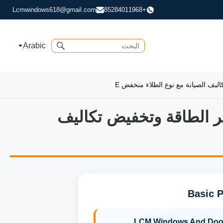
Lcmwindows618@gmail.com
+85284011968
Arabic
المصنف أقل فواتير الطاقة وتخفيض تكاليف
Basic P
LCM Windows And Doo